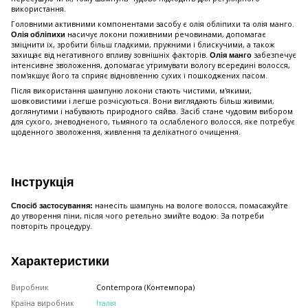
використання.
Головними активними компонентами засобу є олія обліпихи та олія манго.
насичує локони поживними речовинами, допомагає
Олія обліпихи
зміцнити їх, зробити більш гладкими, пружними і блискучими, а також
захищає від негативного впливу зовнішніх факторів.
забезпечує
Олія манго
інтенсивне зволоження, допомагає утримувати вологу всередині волосся,
пом'якшує його та сприяє відновленню сухих і пошкоджених пасом.
Після використання шампуню локони стають чистими, м'якими,
шовковистими і легше розчісуються. Вони виглядають більш живими,
доглянутими і набувають природного сяйва. Засіб стане чудовим вибором
для сухого, зневодненого, тьмяного та ослабленого волосся, яке потребує
щоденного зволоження, живлення та делікатного очищення.
Інструкція
нанесіть шампунь на вологе волосся, помасажуйте
Спосіб застосування:
до утворення піни, після чого ретельно змийте водою. За потреби
повторіть процедуру.
Характеристики
Виробник
Contempora (Контемпора)
Країна виробник
Італія