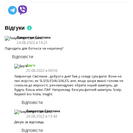
Відгуки
1
Лавренчук Светлана
24.08.2022 в 16:21
Підходить для ботокса чи кератину?
Відповісти
Дар'я
25.08.2022 в 09:56
Лавренчук Светлана , доброго дня! Там у складі сульфати. Вони не
такі жорсткі, як SLS/SLES/ALS/ALES, але, якщо шкіра вашої голови не
схильна до жирності, рекомендуємо обрати інший шампунь, де
будуть більш м'які ПАР. Наприклад, безсульфатний шампунь Scalp,
Raywell bio hidra, Insight.
Відповісти
Лавренчук Светлана
26.08.2022 в 13:43
Дякую за відповідь
Відповісти