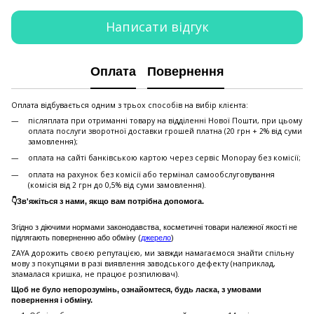
Написати відгук
Оплата
Повернення
Оплата відбувається одним з трьох способів на вибір клієнта:
післяплата при отриманні товару на відділенні Нової Пошти, при цьому
оплата послуги зворотної доставки грошей платна (20 грн + 2% від суми
замовлення);
оплата на сайті банківською картою через сервіс Monopay без комісії;
оплата на рахунок без комісії або термінал самообслуговування
(комісія від 2 грн до 0,5% від суми замовлення).
👇Зв'яжіться з нами, якщо вам потрібна допомога.
Згідно з діючими нормами законодавства, косметичні товари належної якості не
підлягають поверненню або обміну (
джерело
)
ZAYA дорожить своєю репутацією, ми завжди намагаємося знайти спільну
мову з покупцями в разі виявлення заводського дефекту (наприклад,
зламалася кришка, не працює розпилювач).
Щоб не було непорозумінь, ознайомтеся, будь ласка, з умовами
повернення і обміну.