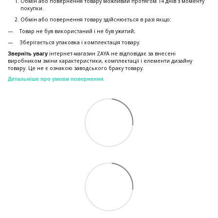
Обмін або повернення товару можливий протягом 14 днів з моменту
покупки.
Обмiн або повернення товару здійснюється в разі якщо:
Товар не був використаний і не був ужитий;
Зберiгається упаковка і комплектація товару.
інтернет-магазин ZAYA не відповідає за внесені
Зверніть увагу
виробником зміни характеристики, комплектації і елементи дизайну
товару. Це не є ознакою заводського браку товару.
Детальніше про умови повернення