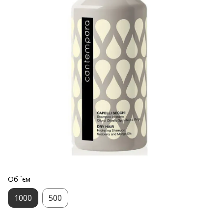
Об `єм
1000
500