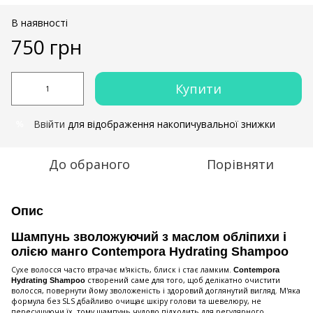
В наявності
750 грн
Купити
Ввійти
для відображення накопичувальної знижки
%
До обраного
Порівняти
Опис
Шампунь зволожуючий з маслом обліпихи і
олією манго Contempora Hydrating Shampoo
Сухе волосся часто втрачає м'якість, блиск і стає ламким.
Contempora
створений саме для того, щоб делікатно очистити
Hydrating Shampoo
волосся, повернути йому зволоженість і здоровий доглянутий вигляд. М'яка
формула без SLS дбайливо очищає шкіру голови та шевелюру, не
пересушуючи їх, тому шампунь чудово підходить для регулярного