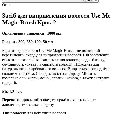
Опис
Засіб для випрямлення волосся Use Me
Magic Brush Крок 2
Оригінальна упаковка - 1000 мл
Розлив - 500, 250, 100, 50 мл
Кератин для волосся Use Me Magic Brush - це поживний
кератиновий склад для випрямлення волосся. Він забезпечує
ефективне живлення і випрямлення волосся, надає блиску,
слухняності, усуває пухнастість волосся. Підходить для
натурального і фарбованого волосся. Впорається із середнім і
сильним завитком. Склад змивається відразу. Містить
комплекс олій мірри, моної, аргани і кокоса, а також екстракт
гарденії.
Ph
: 4,0 - 5,0
Переваги:
приємний запах, ультра-блиск, інтенсивне
живлення, змивається відразу
Тип волосся:
для всіх типів волосся