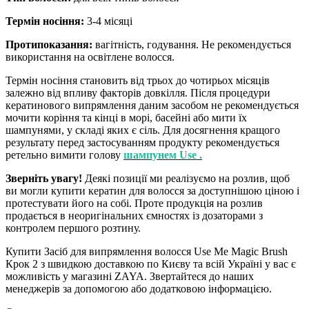
Термін носіння:
3-4 місяці
Протипоказання:
вагітність, годування. Не рекомендується
використання на освітлене волосся.
Термін носіння становить від трьох до чотирьох місяців
залежно від впливу факторів довкілля. Після процедури
кератинового випрямлення даним засобом не рекомендується
мочити коріння та кінці в морі, басейні або мити їх
шампунями, у складі яких є сіль. Для досягнення кращого
результату перед застосуванням продукту рекомендується
ретельно вимити голову
шампунем Use .
Зверніть увагу!
Деякі позиції ми реалізуємо на розлив, щоб
ви могли купити кератин для волосся за доступнішою ціною і
протестувати його на собі. Проте продукція на розлив
продається в неоригінальних ємностях із дозаторами з
контролем першого розтину.
Купити Засіб для випрямлення волосся Use Me Magic Brush
Крок 2 з швидкою доставкою по Києву та всій Україні у вас є
можливість у магазині ZAYA. Звертайтеся до наших
менеджерів за допомогою або додатковою інформацією.