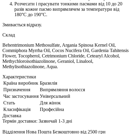
Розчесати і прасувати тонкими пасмами від 10 до 20
разів кожне пасмо випрямлячем за температури від
180°C до 190°C.
Змивається відразу.
Склад
Behentrimonium Methosulfate, Argania Spinosa Kernel Oil,
Commiphora Myrrha Oil, Cocos Nucifera Oil, Gardenia Tahitensis
Flower, Tocopherol, Cetrimonium Chloride, Cetearyl Alcohol,
Methychloroisothiazolinone, Geraniol, Linalool,
Methylisothiazolinone, Aqua.
Характеристики
Країна виробник
Бразилія
Призначення
Випрямляння волосся
Час застосування
Універсальний
Стать
Для жінок
Класифікація
Професійна
Доставка
Термiн доставки: Зазвичай 1-3 днi
Відділення Нова Пошта
Безкоштовно від 2500 грн