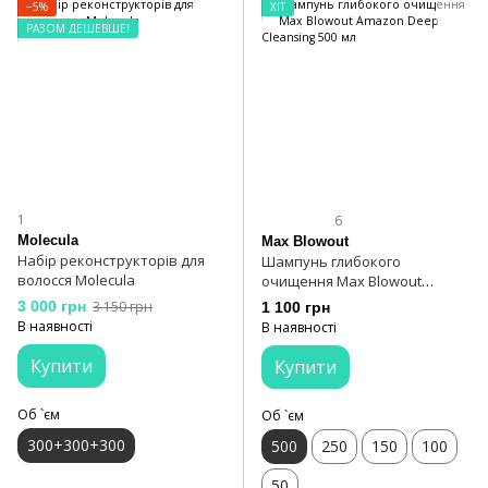
−5%
ХІТ
РАЗОМ ДЕШЕВШЕ!
1
6
Molecula
Max Blowout
Набір реконструкторів для
Шампунь глибокого
волосся Molecula
очищення Max Blowout
Amazon Deep Cleansing 500 мл
3 000 грн
3 150 грн
1 100 грн
В наявності
В наявності
Купити
Купити
Об `єм
Об `єм
300+300+300
500
250
150
100
50