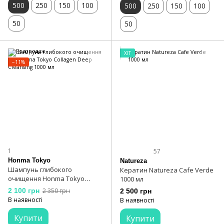
500
250
150
100
500
250
150
100
50
50
ХІТ
−11%
1
57
Honma Tokyo
Natureza
Шампунь глибокого
Кератин Natureza Cafe Verde
очищення Honma Tokyo
1000 мл
Collagen Deep Cleansing 1000
2 100 грн
2 350 грн
2 500 грн
мл
В наявності
В наявності
Купити
Купити