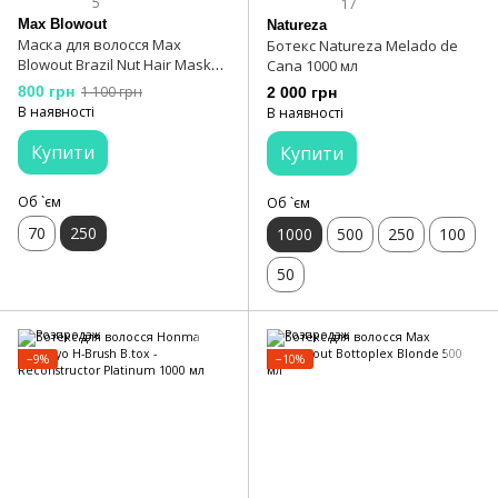
5
17
Max Blowout
Natureza
Маска для волосся Max
Ботекс Natureza Melado de
Blowout Brazil Nut Hair Mask
Cana 1000 мл
250 мл
800 грн
1 100 грн
2 000 грн
В наявності
В наявності
Купити
Купити
Об `єм
Об `єм
70
250
1000
500
250
100
50
−9%
−10%