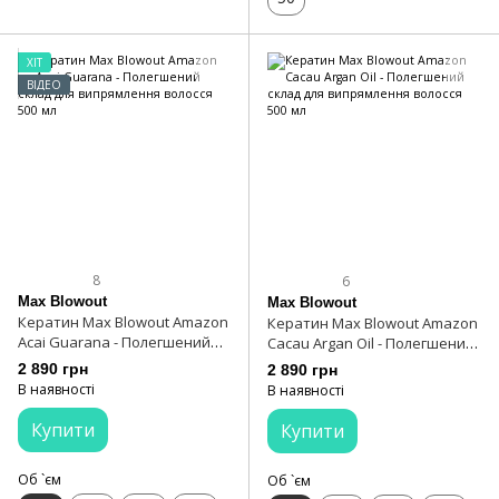
ХІТ
ВІДЕО
8
6
Max Blowout
Max Blowout
Кератин Max Blowout Amazon
Кератин Max Blowout Amazon
Acai Guarana - Полегшений
Cacau Argan Oil - Полегшений
склад для випрямлення
склад для випрямлення
2 890 грн
2 890 грн
волосся 500 мл
волосся 500 мл
В наявності
В наявності
Купити
Купити
Об `єм
Об `єм