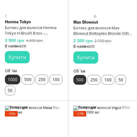
1
6
Honma Tokyo
Max Blowout
Ботекс для волосся Honma
Ботекс для волосся Max
Tokyo H-Brush B.tox -
Blowout Bottoplex Blonde 500
Reconstructor Platinum 1000 мл
мл
3 900 грн
4 300 грн
2 500 грн
2 790 грн
В наявності
В наявності
Купити
Купити
Об `єм
Об `єм
1000
500
250
100
500
250
100
50
50
−25%
−27%