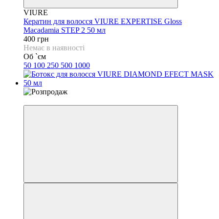
VIURE
Кератин для волосся VIURE EXPERTISE Gloss
Macadamia STEP 2 50 мл
400 грн
Немає в наявності
Об `єм
50
100
250
500
1000
−40%