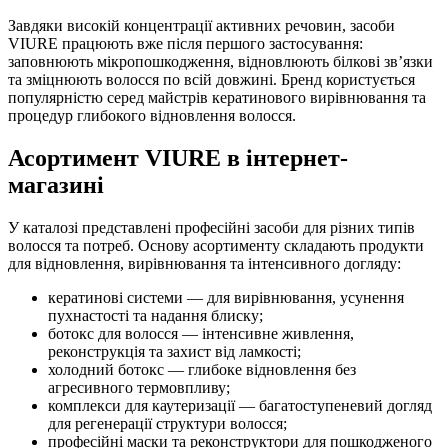
Завдяки високій концентрації активних речовин, засоби
VIURE працюють вже після першого застосування:
заповнюють мікропошкодження, відновлюють білкові зв’язки
та зміцнюють волосся по всій довжині. Бренд користується
популярністю серед майстрів кератинового вирівнювання та
процедур глибокого відновлення волосся.
Асортимент VIURE в інтернет-
магазині
У каталозі представлені професійні засоби для різних типів
волосся та потреб. Основу асортименту складають продукти
для відновлення, вирівнювання та інтенсивного догляду:
кератинові системи — для вирівнювання, усунення
пухнастості та надання блиску;
ботокс для волосся — інтенсивне живлення,
реконструкція та захист від ламкості;
холодний ботокс — глибоке відновлення без
агресивного термовпливу;
комплекси для каутеризації — багатоступеневий догляд
для регенерації структури волосся;
професійні маски та реконструктори для пошкодженого