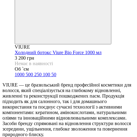
VIURE
Холодний ботокс Viure Bio Force 1000 мл
3 200 грн
Немає в наявності
Об `єм
1000
500
250
100
50
VIURE — це бразильський бренд професійної косметики для
волосся, який спеціалізується на глибокому відновленні,
живленні та реконструкції пошкоджених пасм. Продукція
підходить як для салонного, так і для домашнього
використання та поєднує сучасні технології з активними
компонентами: кератином, амінокислотами, натуральними
оліями та інноваційними відновлювальними комплексами.
Засоби бренду спрямовані на відновлення структури волосся
зсередини, ущільнення, глибоке зволоження та повернення
природного блиску.