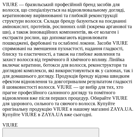
VIURE — бразильський професійний бренд засобів для
волосся, що спеціалізується на відновлювальному догляді,
кератиновому вирівнюванні та глибокій реконструкції
структури волосся. Склади бренду базуються на поєднанні
амінокислот, протеїнів, рослинних олій (зокрема арганової та
ши), а також інноваційних компонентів, як-от колаген і
екстракти рослин, що допомагають відновлювати
пошкоджені, фарбовані та ослаблені локони. Засоби VIURE
спрямовані на зменшення пухнастості, надання гладкості,
блиску та еластичності, а також на глибоке живлення та
захист волосся від термічного й хімічного впливу. Лінійка
включає кератини, ботокси для волосся, реконструктори та
доглядові комплекси, які використовуються як у салонах, так і
для домашнього догляду. Продукція бренду відома швидким
ефектом відновлення та довготривалим результатом гладкості
й шовковистості волосся. VIURE — це вибір для тих, хто
прагне професійного салонного догляду та помітного
відновлення вже після перших процедур. Обирайте VIURE
для здорового, сильного та сяючого волосся. Купуйте
оригінальну продукцію VIURE в нашому магазині ZAYA.UA.
Купуйте VIURE в ZAYA.UA вже сьогодні.
VIURE