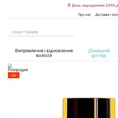
Перейти до основного контенту
🐰 День народження ZAYA д
Про нас
Доставка і опл
Випрямлення і відновлення
Домашній
волосся
догляд
−5%