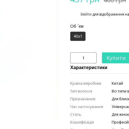
%
Ввійти
для відображення н
Об `єм
40x1
Купити
Характеристики
Країна виробник
Китай
Тип волосся
Всі типи 
Призначення
Для блис
Час застосування
Універса
Стать
Для жіно
Класифікація
Професій