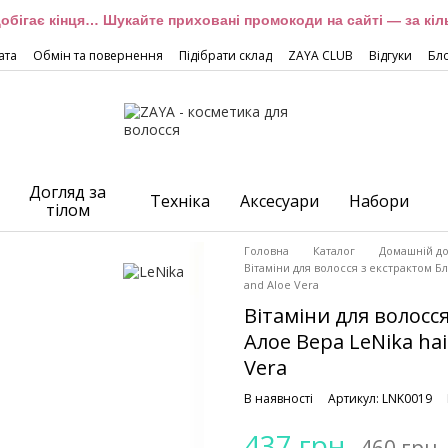
обігає кінця… Шукайте приховані промокоди на сайті — за кіль
ата
Обмін та повернення
Підібрати склад
ZAYA CLUB
Відгуки
Бл
Догляд за
Техніка
Аксесуари
Набори
тілом
Головна
Каталог
Домашній до
Вітаміни для волосся з екстрактом Б
and Aloe Vera
Вітаміни для волосс
Алое Вера LeNika hai
Vera
В наявності
Артикул: LNK0019
437 грн
460 грн