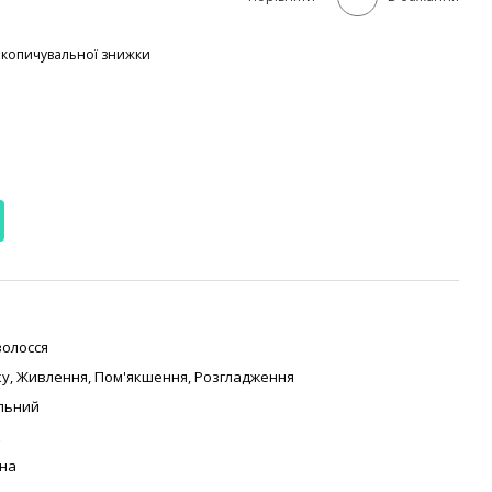
акопичувальної знижки
волосся
ку
,
Живлення
,
Пом'якшення
,
Розгладження
льний
к
на