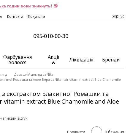
ка годин вони зникнуть! 🎁
Укр
Рус
ог
Контакти
Покупцям
095-010-00-30
Фарбування
Акції
Ліквідація
Бренди
волосся
🔥
гляд
Домашній догляд LeNika
лакитної Ромашки та Алое Вера LeNika hair vitamin extract Blue Chamomile
я з екстрактом Блакитної Ромашки та
r vitamin extract Blue Chamomile and Aloe
Написати відгук
Порівняти
В бажання