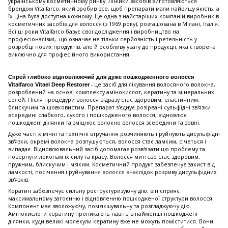
українському косметичному ринку. Лінійки засобів виготовляються
брендом Vitalfarco, який зробив все, щоб препарати мали найвищу якість, а
їх ціна була доступна кожному. Це одна з найстаріших компаній-виробників
косметичних засобів для волосся (з 1969 року), розташована в Мілані, Італія.
Всі ці роки Vitalfarco базує свої дослідження і виробництво на
професіоналізмі, що означає не тільки серйозність і ретельність у
розробці нових продуктів, але й особливу увагу до продукції, яка створена
виключно для професійного використання.
Спрей глибоко відновлюючий для дуже пошкодженного волосся
- це засіб для лікування волосяного волокна,
Vitalfarco Vitael Deep Restorer
розроблений на основі комплексу амінокислот, кератину та мінеральних
солей. Після процедури волосся відразу стає здоровим, еластичним,
блискучим та шовковистим. Препарат з'єднує розірвані сульфідні зв'язки
всередині слабкого, сухого і пошкодженого волосся, відновлює
пошкоджені ділянки та зміцнює волокно волосся зсередини та зовні.
Дуже часті хімічні та технічні втручання розчиняють і руйнують дисульфідні
зв'язки, окремі волокна розпушуються, волосся стає ламким, січеться і
випадає. Відновлювальний засіб допомагає розв'язати цю проблему та
повернути локонам їх силу та красу. Волосся миттєво стає здоровим,
пружним, блискучим і м'яким. Косметичний продукт забезпечує захист від
ламкості, посічення і руйнування волосся внаслідок розриву дисульфідних
зв'язків.
Кератин забезпечує сильну реструктуризуючу дію, він сприяє
максимальному загоєнню і відновленню пошкодженої структури волосся.
Компонент має зволожуючу, пом'якшувальну та розгладжуючу дію.
Амінокислоти кератину проникають навіть в найменші пошкоджені
ділянки, куди великі молекули кератину вже не можуть поміститися. Вони