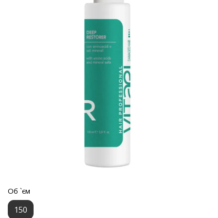
Об `єм
150