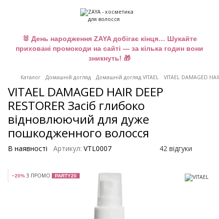
🐰 День народження ZAYA добігає кінця… Шукайте
приховані промокоди на сайті — за кілька годин вони
зникнуть! 🎁
Каталог
Домашній догляд
Домашній догляд VITAEL
VITAEL DAMAGED HAI
VITAEL DAMAGED HAIR DEEP
RESTORER Засіб глибоко
відновлюючий для дуже
пошкодженного волосся
В наявності
Артикул:
VTL0007
42 відгуки
З ПРОМО
−20%
PARTY20