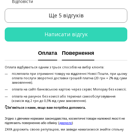
Відповісти
Ще 5 відгуків
Написати відгук
Оплата
Повернення
Оплата відбувається одним з трьох способів на вибір клієнта:
післяплата при отриманні товару на відділенні Нової Пошти, при цьому
оплата послуги зворотної доставки грошей платна (20 грн + 2% від суми
замовлення);
оплата на сайті банківською картою через сервіс Monopay без комісії;
оплата на рахунок без комісії або термінал самообслуговування
(комісія від 2 грн до 0,5% від суми замовлення).
👇Зв'яжіться з нами, якщо вам потрібна допомога.
Згідно з діючими нормами законодавства, косметичні товари належної якості не
підлягають поверненню або обміну (
джерело
)
ZAYA дорожить своєю репутацією, ми завжди намагаємося знайти спільну