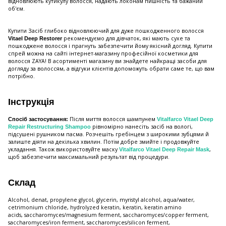
відновлюють кутикулу волосся, надають локонам пишність та бажаний
об'єм.
Купити Засіб глибоко відновлюючий для дуже пошкодженного волосся
рекомендуємо для дівчаток, які мають сухе та
Vitael Deep Restorer
пошкоджене волосся і прагнуть забезпечити йому якісний догляд. Купити
спрей можна на сайті інтернет-магазину професійної косметики для
волосся ZAYA! В асортименті магазину ви знайдете найкращі засоби для
догляду за волоссям, а відгуки клієнтів допоможуть обрати саме те, що вам
потрібно.
Інструкція
Після миття волосся шампунем
Спосіб застосування:
Vitalfarco Vitael Deep
рівномірно нанесіть засіб на вологі,
Repair Restructuring Shampoo
підсушені рушником пасма. Розчешіть гребінцем з широкими зубцями й
залиште діяти на декілька хвилин. Потім добре змийте і продовжуйте
укладання. Також використовуйте маску
,
Vitalfarco Vitael Deep Repair Mask
щоб забезпечити максимальний результат від процедури.
Склад
Alcohol, denat, propylene glycol, glycerin, myristyl alcohol, aqua/water,
cetrimonium chloride, hydrolyzed keratin, keratin, keratin amino
acids, saccharomyces/magnesium ferment, saccharomyces/copper ferment,
saccharomyces/iron ferment, saccharomyces/silicon ferment,