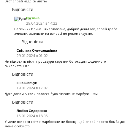
Этот спрей надо смывать?
Відповісти
Руслана
29.04.2024 в 14:22
Пасичник Ирина Вячеславовна, добрий день! Так, спрей треба
змивати, залишати на волоссі не рекомендуємо.
Відповісти
Світлана Олександрівна
29.01.2024 в 01:02
Чи підходить після процедури кератин ботокс,для щоденного
використання?
Відповісти
Інна Шевчук
19.01.2024 в 17:07
Дуже допоміг, коли волосся було зіпсоване фарбуванням
Відповісти
Любов Сидоренко
15.01.2024 в 18:35
У мене волосся світле фарбоване не блонд і цей спрей просто бомба для
мене особисто