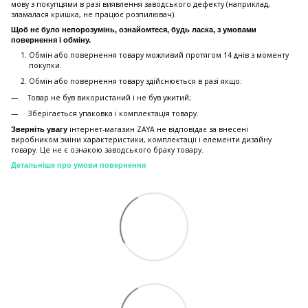
мову з покупцями в разі виявлення заводського дефекту (наприклад,
зламалася кришка, не працює розпилювач).
Щоб не було непорозумінь, ознайомтеся, будь ласка, з умовами
повернення і обміну.
Обмін або повернення товару можливий протягом 14 днів з моменту
покупки.
Обмiн або повернення товару здійснюється в разі якщо:
Товар не був використаний і не був ужитий;
Зберiгається упаковка і комплектація товару.
інтернет-магазин ZAYA не відповідає за внесені
Зверніть увагу
виробником зміни характеристики, комплектації і елементи дизайну
товару. Це не є ознакою заводського браку товару.
Детальніше про умови повернення