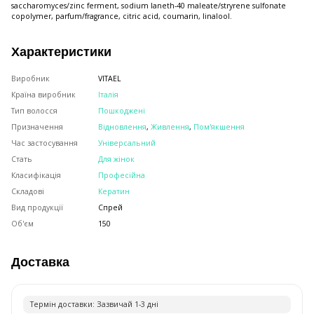
saccharomyces/zinc ferment, sodium laneth-40 maleate/stryrene sulfonate
copolymer, parfum/fragrance, citric acid, coumarin, linalool.
Характеристики
Виробник
VITAEL
Країна виробник
Італія
Тип волосся
Пошкоджені
Призначення
Відновлення
,
Живлення
,
Пом'якшення
Час застосування
Універсальний
Стать
Для жінок
Класифікація
Професійна
Складові
Кератин
Вид продукції
Спрей
Об'єм
150
Доставка
Термiн доставки: Зазвичай 1-3 днi