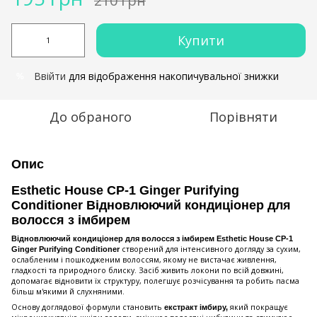
210 грн
Купити
Ввійти
для відображення накопичувальної знижки
%
До обраного
Порівняти
Опис
Esthetic House CP-1 Ginger Purifying
Conditioner Відновлюючий кондиціонер для
волосся з імбирем
Відновлюючий кондиціонер для волосся з імбирем
Esthetic House CP-1
створений для інтенсивного догляду за сухим,
Ginger Purifying Conditioner
ослабленим і пошкодженим волоссям, якому не вистачає живлення,
гладкості та природного блиску. Засіб живить локони по всій довжині,
допомагає відновити їх структуру, полегшує розчісування та робить пасма
більш м'якими й слухняними.
Основу доглядової формули становить
який покращує
екстракт імбиру,