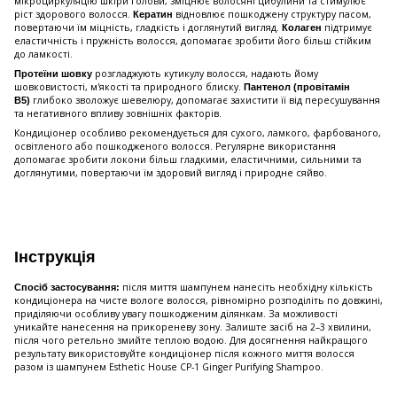
мікроциркуляцію шкіри голови, зміцнює волосяні цибулини та стимулює
ріст здорового волосся.
відновлює пошкоджену структуру пасом,
Кератин
повертаючи їм міцність, гладкість і доглянутий вигляд.
підтримує
Колаген
еластичність і пружність волосся, допомагає зробити його більш стійким
до ламкості.
розгладжують кутикулу волосся, надають йому
Протеїни шовку
шовковистості, м'якості та природного блиску.
Пантенол (провітамін
глибоко зволожує шевелюру, допомагає захистити її від пересушування
B5)
та негативного впливу зовнішніх факторів.
Кондиціонер особливо рекомендується для сухого, ламкого, фарбованого,
освітленого або пошкодженого волосся. Регулярне використання
допомагає зробити локони більш гладкими, еластичними, сильними та
доглянутими, повертаючи їм здоровий вигляд і природне сяйво.
Інструкція
після миття шампунем нанесіть необхідну кількість
Спосіб застосування:
кондиціонера на чисте вологе волосся, рівномірно розподіліть по довжині,
приділяючи особливу увагу пошкодженим ділянкам. За можливості
уникайте нанесення на прикореневу зону. Залиште засіб на 2–3 хвилини,
після чого ретельно змийте теплою водою. Для досягнення найкращого
результату використовуйте кондиціонер після кожного миття волосся
разом із шампунем Esthetic House CP-1 Ginger Purifying Shampoo.