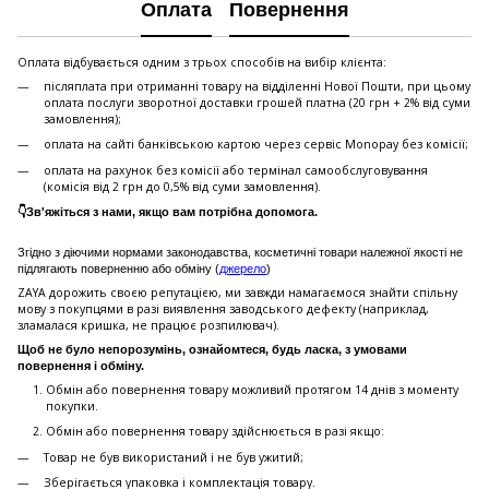
Оплата
Повернення
Оплата відбувається одним з трьох способів на вибір клієнта:
післяплата при отриманні товару на відділенні Нової Пошти, при цьому
оплата послуги зворотної доставки грошей платна (20 грн + 2% від суми
замовлення);
оплата на сайті банківською картою через сервіс Monopay без комісії;
оплата на рахунок без комісії або термінал самообслуговування
(комісія від 2 грн до 0,5% від суми замовлення).
👇Зв'яжіться з нами, якщо вам потрібна допомога.
Згідно з діючими нормами законодавства, косметичні товари належної якості не
підлягають поверненню або обміну (
джерело
)
ZAYA дорожить своєю репутацією, ми завжди намагаємося знайти спільну
мову з покупцями в разі виявлення заводського дефекту (наприклад,
зламалася кришка, не працює розпилювач).
Щоб не було непорозумінь, ознайомтеся, будь ласка, з умовами
повернення і обміну.
Обмін або повернення товару можливий протягом 14 днів з моменту
покупки.
Обмiн або повернення товару здійснюється в разі якщо:
Товар не був використаний і не був ужитий;
Зберiгається упаковка і комплектація товару.