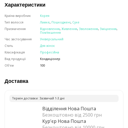
Характеристики
Країна виробник
Корея
Тип волосся
Ламке
,
Пошкоджені
,
Сухе
Призначення
Відновлення
,
Живлення
,
Зволоження
,
Зміцнення
,
Пом'якшення
Час застосування
Універсальний
Стать
Для жінок
Класифікація
Професійна
Вид продукції
Кондиціонер
Об'єм
100
Доставка
Термiн доставки: Зазвичай 1-3 днi
Відділення Нова Пошта
Безкоштовно від 2500 грн
Кур'єр Нова Пошта
Безкоштовно від 10000 грн