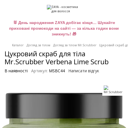
🐰 День народження ZAYA добігає кінця… Шукайте
приховані промокоди на сайті — за кілька годин вони
зникнуть! 🎁
Каталог
Догляд за тілом
Догляд за тілом Mr.Scrubber
Цукровий скраб дл
Цукровий скраб для тіла
Mr.Scrubber Verbena Lime Scrub
В наявності
Артикул:
MSBC44
Написати відгук