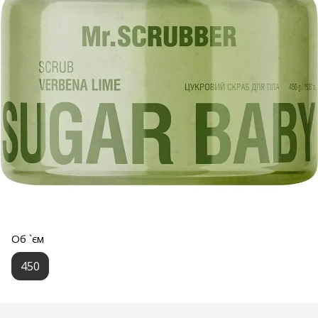
Об `єм
450