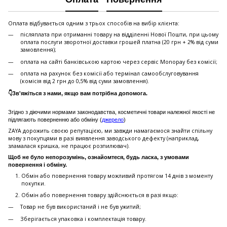
Оплата відбувається одним з трьох способів на вибір клієнта:
післяплата при отриманні товару на відділенні Нової Пошти, при цьому
оплата послуги зворотної доставки грошей платна (20 грн + 2% від суми
замовлення);
оплата на сайті банківською картою через сервіс Monopay без комісії;
оплата на рахунок без комісії або термінал самообслуговування
(комісія від 2 грн до 0,5% від суми замовлення).
👇Зв'яжіться з нами, якщо вам потрібна допомога.
Згідно з діючими нормами законодавства, косметичні товари належної якості не
підлягають поверненню або обміну (
джерело
)
ZAYA дорожить своєю репутацією, ми завжди намагаємося знайти спільну
мову з покупцями в разі виявлення заводського дефекту (наприклад,
зламалася кришка, не працює розпилювач).
Щоб не було непорозумінь, ознайомтеся, будь ласка, з умовами
повернення і обміну.
Обмін або повернення товару можливий протягом 14 днів з моменту
покупки.
Обмiн або повернення товару здійснюється в разі якщо:
Товар не був використаний і не був ужитий;
Зберiгається упаковка і комплектація товару.