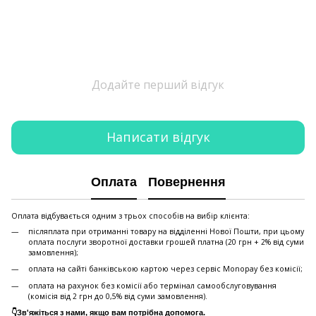
Додайте перший відгук
Написати відгук
Оплата
Повернення
Оплата відбувається одним з трьох способів на вибір клієнта:
післяплата при отриманні товару на відділенні Нової Пошти, при цьому
оплата послуги зворотної доставки грошей платна (20 грн + 2% від суми
замовлення);
оплата на сайті банківською картою через сервіс Monopay без комісії;
оплата на рахунок без комісії або термінал самообслуговування
(комісія від 2 грн до 0,5% від суми замовлення).
👇Зв'яжіться з нами, якщо вам потрібна допомога.