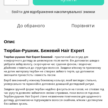
Ввійти
для відображення накопичувальної знижки
%
До обраного
Порівняти
Опис
Тюрбан-Рушник. Бежевий Hair Expert
- практичний аксесуар для
Тюрбан-рушник Hair Expert Бежевий
комфортного догляду за шевелюрою після миття. Він допомагає швидко
увібрати зайву вологу, скорочуючи час сушіння феном, і водночас
дбайливо ставиться до структури волосся. Завдяки м'якому та приємному
на дотик матеріалу тюрбан не створює зайвого тертя, що допомагає
зменшити пухнастість і ламкість пасом.
Виріб виконаний у ніжному бежевому кольорі, який виглядає стильно,
універсально та гармонійно доповнює домашній доглядовий ритуал.
Завдяки зручній формі тюрбан надійно фіксується на голові, не сповзає під
час руху та дозволяє займатися своїми справами, поки волосся підсихає.
Тюрбан-рушник Hair Expert стане незамінним помічником для щоденного
догляду, допомагаючи підтримувати волосся охайним, м'яким і доглянутим
без зайвих зусиль.