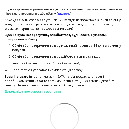
Згідно з діючими нормами законодавства, косметичні товари належної якості не
підлягають поверненню або обміну (
джерело
)
ZAYA дорожить своєю репутацією, ми завжди намагаємося знайти спільну
мову з покупцями в разі виявлення заводського дефекту (наприклад,
зламалася кришка, не працює розпилювач).
Щоб не було непорозумінь, ознайомтеся, будь ласка, з умовами
повернення і обміну.
Обмін або повернення товару можливий протягом 14 днів з моменту
покупки.
Обмiн або повернення товару здійснюється в разі якщо:
Товар не був використаний і не був ужитий;
Зберiгається упаковка і комплектація товару.
інтернет-магазин ZAYA не відповідає за внесені
Зверніть увагу
виробником зміни характеристики, комплектації і елементи дизайну
товару. Це не є ознакою заводського браку товару.
Детальніше про умови повернення