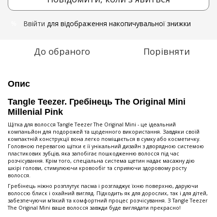
Ввійти
для відображення накопичувальної знижки
%
До обраного
Порівняти
Опис
Tangle Teezer. Гребінець The Original Mini
Millenial Pink
Щітка для волосся Tangle Teezer The Original Mini - це ідеальний
компаньйон для подорожей та щоденного використання. Завдяки своїй
компактній конструкції вона легко поміщається в сумку або косметичку.
Головною перевагою щітки є її унікальний дизайн з дворядною системою
пластикових зубців, яка запобігає пошкодженню волосся під час
розчісування. Крім того, спеціальна система щетин надає масажну дію
шкірі голови, стимулюючи кровообіг та сприяючи здоровому росту
волосся.
Гребінець ніжно розплутує пасма і розгладжує їхню поверхню, даруючи
волоссю блиск і охайний вигляд. Підходить як для дорослих, так і для дітей,
забезпечуючи м'який та комфортний процес розчісування. З Tangle Teezer
The Original Mini ваше волосся завжди буде виглядати прекрасно!