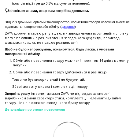
(комісія від 2 грн до 0,5% від суми замовлення).
👇Зв'яжіться з нами, якщо вам потрібна допомога.
Згідно з діючими нормами законодавства, косметичні товари належної якості не
підлягають поверненню або обміну (
джерело
)
ZAYA дорожить своєю репутацією, ми завжди намагаємося знайти спільну
мову з покупцями в разі виявлення заводського дефекту (наприклад,
зламалася кришка, не працює розпилювач).
Щоб не було непорозумінь, ознайомтеся, будь ласка, з умовами
повернення і обміну.
Обмін або повернення товару можливий протягом 14 днів з моменту
покупки.
Обмiн або повернення товару здійснюється в разі якщо:
Товар не був використаний і не був ужитий;
Зберiгається упаковка і комплектація товару.
інтернет-магазин ZAYA не відповідає за внесені
Зверніть увагу
виробником зміни характеристики, комплектації і елементи дизайну
товару. Це не є ознакою заводського браку товару.
Детальніше про умови повернення