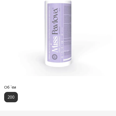
Об `єм
200