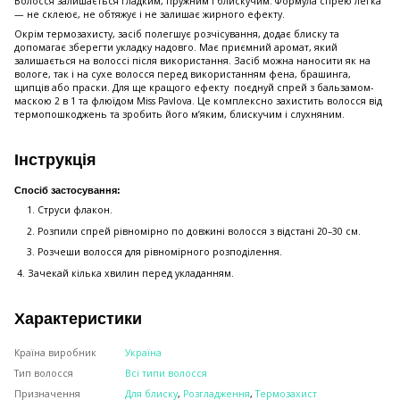
Волосся залишається гладким, пружним і блискучим. Формула спрею легка
— не склеює, не обтяжує і не залишає жирного ефекту.
Окрім термозахисту, засіб полегшує розчісування, додає блиску та
допомагає зберегти укладку надовго. Має приємний аромат, який
залишається на волоссі після використання. Засіб можна наносити як на
вологе, так і на сухе волосся перед використанням фена, брашинга,
щипців або праски. Для ще кращого ефекту поєднуй спрей з бальзамом-
маскою 2 в 1 та флюїдом Miss Pavlova. Це комплексно захистить волосся від
термопошкоджень та зробить його м’яким, блискучим і слухняним
.
Інструкція
Спосіб застосування:
Струси флакон.
Розпили спрей рівномірно по довжині волосся з відстані 20–30 см.
Розчеши волосся для рівномірного розподілення.
4. Зачекай кілька хвилин перед укладанням.
Характеристики
Країна виробник
Україна
Тип волосся
Всі типи волосся
Призначення
Для блиску
,
Розгладження
,
Термозахист