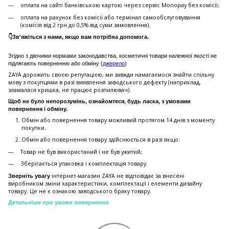
оплата на сайті банківською картою через сервіс Monopay без комісії;
оплата на рахунок без комісії або термінал самообслуговування
(комісія від 2 грн до 0,5% від суми замовлення).
👇Зв'яжіться з нами, якщо вам потрібна допомога.
Згідно з діючими нормами законодавства, косметичні товари належної якості не
підлягають поверненню або обміну (
джерело
)
ZAYA дорожить своєю репутацією, ми завжди намагаємося знайти спільну
мову з покупцями в разі виявлення заводського дефекту (наприклад,
зламалася кришка, не працює розпилювач).
Щоб не було непорозумінь, ознайомтеся, будь ласка, з умовами
повернення і обміну.
Обмін або повернення товару можливий протягом 14 днів з моменту
покупки.
Обмiн або повернення товару здійснюється в разі якщо:
Товар не був використаний і не був ужитий;
Зберiгається упаковка і комплектація товару.
інтернет-магазин ZAYA не відповідає за внесені
Зверніть увагу
виробником зміни характеристики, комплектації і елементи дизайну
товару. Це не є ознакою заводського браку товару.
Детальніше про умови повернення