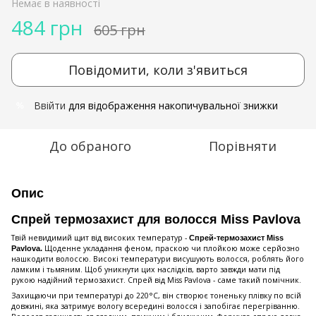
Немає в наявності
484 грн
605 грн
Повідомити, коли з'явиться
Ввійти
для відображення накопичувальної знижки
%
До обраного
Порівняти
Опис
Спрей термозахист для волосся Miss Pavlova
Твій невидимий щит від високих температур -
Спрей-термозахист Miss
Щоденне укладання феном, праскою чи плойкою може серйозно
Pavlova.
нашкодити волоссю. Високі температури висушують волосся, роблять його
ламким і тьмяним. Щоб уникнути цих наслідків, варто завжди мати під
рукою надійний термозахист. Спрей від Miss Pavlova - саме такий помічник.
Захищаючи при температурі до 220°C, він створює тоненьку плівку по всій
довжині, яка затримує вологу всередині волосся і запобігає перегріванню.