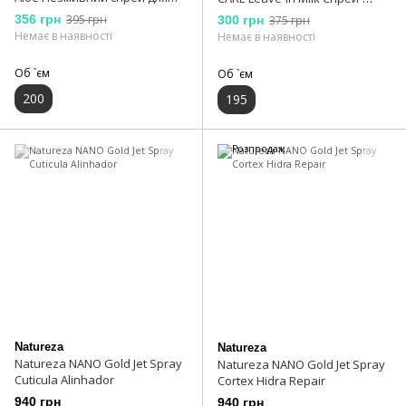
розплутування волосся
молочко незмивний
356 грн
395 грн
300 грн
375 грн
живильний та
Немає в наявності
Немає в наявності
реструктуруючий
Об `єм
Об `єм
200
195
Natureza
Natureza
Natureza NANO Gold Jet Spray
Natureza NANO Gold Jet Spray
Cuticula Alinhador
Cortex Hidra Repair
940 грн
940 грн