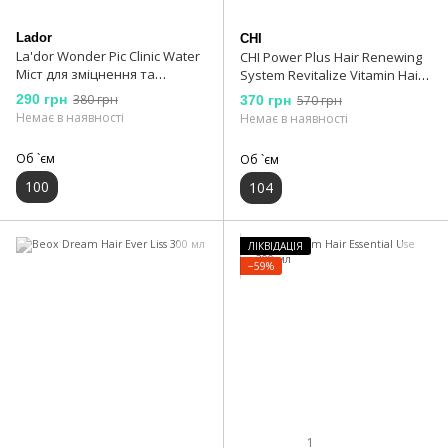
Lador
CHI
La'dor Wonder Pic Clinic Water
CHI Power Plus Hair Renewing
Міст для зміцнення та
System Revitalize Vitamin Hair
захисту волосся 100 мл
& Scalp Treatment Вітамінний
290 грн
380 грн
370 грн
570 грн
комплекс 104 мл
Немає в наявності
Немає в наявності
Об `єм
Об `єм
100
104
ЛІКВІДАЦІЯ
−59%
1