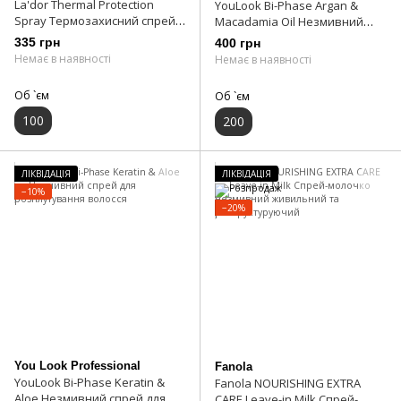
La'dor Thermal Protection
YouLook Bi-Phase Argan &
Spray Термозахисний спрей
Macadamia Oil Незмивний
100 мл
спрей для розплутування
335 грн
400 грн
волосся
Немає в наявності
Немає в наявності
Об `єм
Об `єм
100
200
ЛІКВІДАЦІЯ
ЛІКВІДАЦІЯ
−10%
−20%
You Look Professional
Fanola
YouLook Bi-Phase Keratin &
Fanola NOURISHING EXTRA
Aloe Незмивний спрей для
CARE Leave-in Milk Спрей-