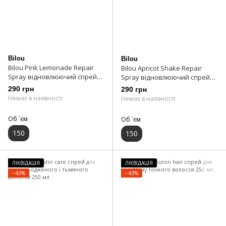
Bilou
Bilou
Bilou Pink Lemonade Repair
Bilou Apricot Shake Repair
Spray відновлюючий спрей
Spray відновлюючий спрей
для волосся 150 мл
для волосся 150 мл
290 грн
290 грн
Немає в наявності
Немає в наявності
Об `єм
Об `єм
150
150
ЛІКВІДАЦІЯ
ЛІКВІДАЦІЯ
−43%
−43%