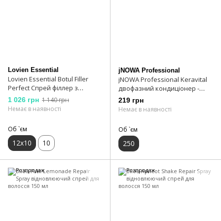
Lovien Essential
jNOWA Professional
Lovien Essential Botul Filler
jNOWA Professional Keravital
Perfect Спрей філлер з
двофазний кондиціонер -
ефектом ботекса 12x10 мл
спрей 250 мл
1 026 грн
1 140 грн
219 грн
Немає в наявності
Немає в наявності
Об `єм
Об `єм
12x10
10
250