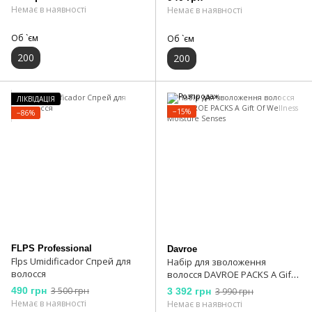
Немає в наявності
Немає в наявності
Об `єм
Об `єм
200
200
ЛІКВІДАЦІЯ
−15%
−86%
FLPS Professional
Davroe
Flps Umidificador Спрей для
Набір для зволоження
волосся
волосся DAVROE PACKS A Gift
Of Wellness Moisture Senses
490 грн
3 500 грн
3 392 грн
3 990 грн
Немає в наявності
Немає в наявності