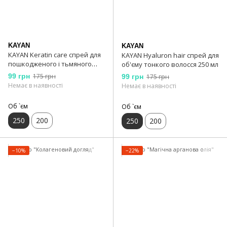
KAYAN
KAYAN
KAYAN Keratin care спрей для
KAYAN Hyaluron hair спрей для
пошкодженого і тьмяного
об'єму тонкого волосся 250 мл
волосся 250 мл
99 грн
175 грн
99 грн
175 грн
Немає в наявності
Немає в наявності
Об `єм
Об `єм
250
200
250
200
−10%
−22%