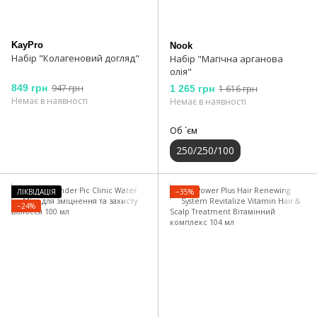
KayPro
Nook
Набір "Колагеновий догляд"
Набір "Магічна арганова
олія"
849 грн
947 грн
1 265 грн
1 616 грн
Немає в наявності
Немає в наявності
Об `єм
250/250/100
ЛІКВІДАЦІЯ
−35%
−24%