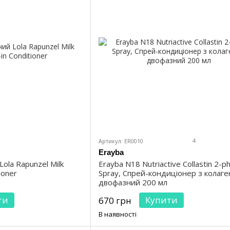
4
Артикул: ER0010
Erayba
ola Rapunzel Milk
Erayba N18 Nutriactive Collastin 2-p
ioner
Spray, Спрей-кондиціонер з колаг
двофазний 200 мл
ти
Купити
670 грн
В наявності