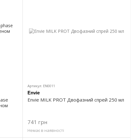
Артикул: EN0011
Envie
hase
Envie MILK PROT Двофазний спрей 250 мл
еном
741 грн
Немає в наявності