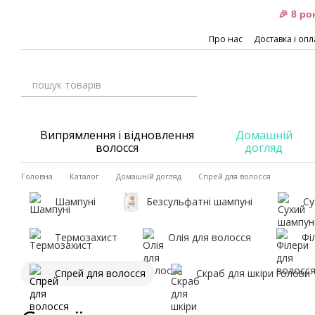
Перейти до основного контенту
🎉 8 р
Про нас
Доставка і опл
Випрямлення і відновлення
Домашній
волосся
догляд
Головна
Каталог
Домашній догляд
Спрей для волосся
Шампуні
Безсульфатні шампуні
Су
Термозахист
Олія для волосся
Фі
Спрей для волосся
Скраб для шкіри голови