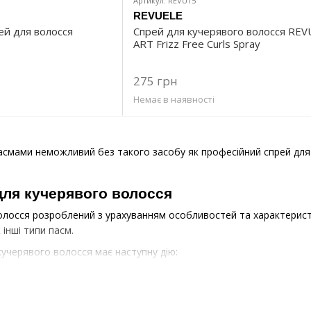
Артикул: REVU15
REVUELE
рей для волосся
Спрей для кучерявого волосся REV
ART Frizz Free Curls Spray
275 грн
Немає в наявності
асмами неможливий без такого засобу як професійний спрей для
 для кучерявого волосся
олосся розроблений з урахуванням особливостей та характерист
 інші типи пасм.
кучерявого волосся має наступну дію:
то бувають сухими, а такі косметичні продукти надають зволожен
й допомагає у формуванні та фіксації стійких, еластичних кучері