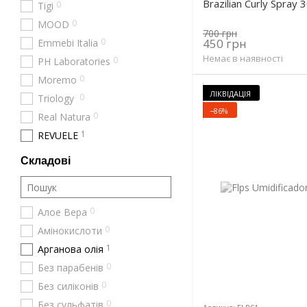
Brazilian Curly Spray 
0
Tigi
0
MOOD
700 грн
0
450 грн
Emmebi Italia
Немає в наявності
0
PH Laboratories
0
Moremo
ЛІКВІДАЦІЯ
0
Triology
−86%
0
Real Natura
1
REVUELE
Складові
0
Алое Вера
0
Амінокислоти
1
Арганова олія
0
Без парабенів
0
Без силіконів
0
Без сульфатів