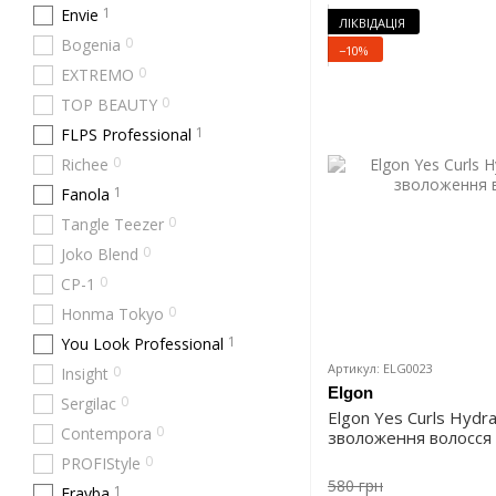
1
Envie
ЛІКВІДАЦІЯ
0
Bogenia
−10%
0
EXTREMO
0
TOP BEAUTY
1
FLPS Professional
0
Richee
1
Fanola
0
Tangle Teezer
0
Joko Blend
0
CP-1
0
Honma Tokyo
1
You Look Professional
Артикул: ELG0023
0
Insight
Elgon
0
Sergilac
Elgon Yes Curls Hydr
0
Contempora
зволоження волосся
0
PROFIStyle
580 грн
1
Erayba