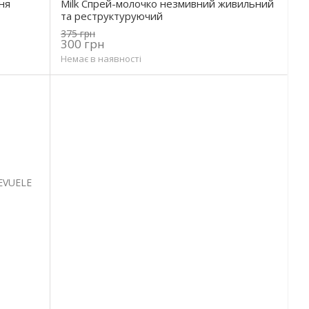
ня
Milk Спрей-молочко незмивний живильний
та реструктуруючий
375 грн
300 грн
Немає в наявності