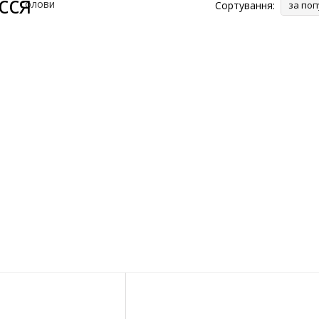
сся
Сортування:
за поп