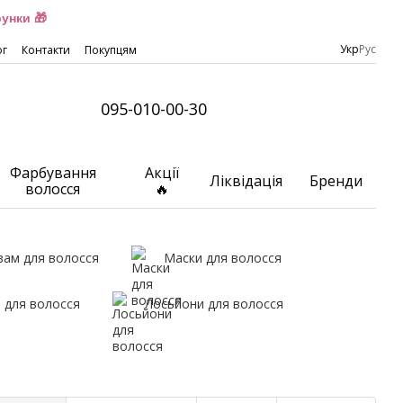
унки 🎁
Укр
Рус
ог
Контакти
Покупцям
095-010-00-30
Фарбування
Акції
Ліквідація
Бренди
волосся
🔥
зам для волосся
Маски для волосся
 для волосся
Лосьйони для волосся