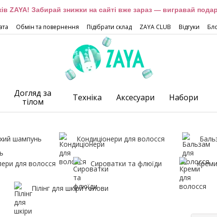
оків ZAYA! Забирай знижки на сайті вже зараз — вигравай подар
ата
Обмін та повернення
Підібрати склад
ZAYA CLUB
Відгуки
Бл
Догляд за
Техніка
Аксесуари
Набори
тілом
хий шампунь
Кондиціонери для волосся
Баль
лери для волосся
Сироватки та флюїди
Креми
Пілінг для шкіри голови