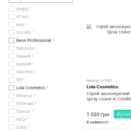
0
deeply
0
VITAEL
0
holy
0
SOLVÉE
1
Beox Professional
0
Natureza
0
Raywell
0
Karseell
0
Olorchee
0
REF
Артикул: LP9505
Lola Cosmetics
1
Lola Cosmetics
Спрей зволожуючий L
0
Monmar
Spray Leave-in Condit
0
Molecula
0
Davroe
Купи
1 020 грн
0
NEQI
В наявності
0
Soika