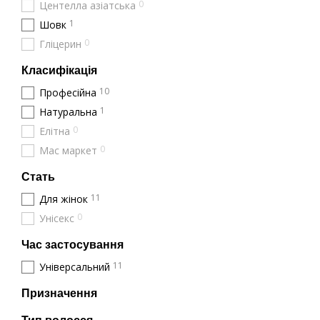
зменшує фриз: наявн
0
Центелла азіатська
1
Шовк
захищає: спрей форм
0
Гліцерин
Такі косметичні продукт
Класифікація
Особливості до
10
Професійна
Як ми й сказали вище, 
1
Натуральна
через що вони легко пл
0
Елітна
Догляд за кучерявим во
0
Мас маркет
Для миття пасм кращ
Не варто розчісувати
Стать
11
Для жінок
Глибоке зволоження 
0
Унісекс
Для догляду варто об
Сушити волосся слід
Час застосування
А ми також радимо купи
11
Універсальний
Склад спреїв: н
Призначення
Для того, аби косметичн