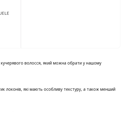
UELE
 кучерявого волосся, який можна обрати у нашому
ик локонів, які мають особливу текстуру, а також менший
ня, вберігають від ламкості;
в без ефекту обтяження;