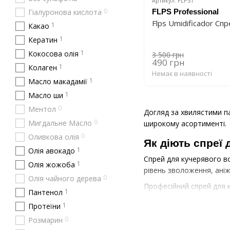
Артикул: FLPS1
0
Гіалуронова кислота
FLPS Professional
Flps Umidificador Сп
1
Какао
1
Кератин
1
Кокосова олія
3 500 грн
490 грн
1
Колаген
Немає в наявності
1
Масло макадамії
1
Масло ши
0
Ментол
Догляд за хвилястими п
0
Мигдальне Масло
широкому асортименті.
0
Оливкова олія
Як діють спреї
1
Олія авокадо
Спрей для кучерявого в
1
Олія жожоба
рівень зволоження, аніж
0
Олія чайного дерева
Професійний спрей для 
1
Пантенол
зволожує: кучері час
1
Протеїни
фіксує завиток: спре
0
Розмарин