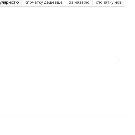
улярністю
спочатку дешевше
за назвою
спочатку нові