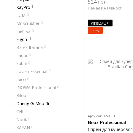
524 грн
1
KayPro
Немає в наявності
0
LUM
0
Mr.Scrubber
ЛІКВІДАЦІЯ
0
−36%
Inebrya
1
Elgon
0
Barex Italiana
0
Lador
0
Subtil
0
Lovien Essential
0
Joico
0
jNOWA Professional
0
Bilou
1
Daeng Gi Meo Ri
0
CHI
Артикул: BP-0031
0
Nook
Beox Professional
0
KAYAN
Спрей для кучерявог