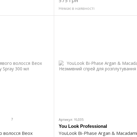
575 грн
Немає в наявності
7
Артикул: YL035
You Look Professional
о волосся Beox
YouLook Bi-Phase Argan & Macadami