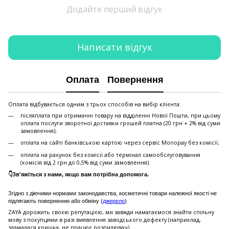
Додайте перший відгук
Написати відгук
Оплата
Повернення
Оплата відбувається одним з трьох способів на вибір клієнта:
післяплата при отриманні товару на відділенні Нової Пошти, при цьому
оплата послуги зворотної доставки грошей платна (20 грн + 2% від суми
замовлення);
оплата на сайті банківською картою через сервіс Monopay без комісії;
оплата на рахунок без комісії або термінал самообслуговування
(комісія від 2 грн до 0,5% від суми замовлення).
👇Зв'яжіться з нами, якщо вам потрібна допомога.
Згідно з діючими нормами законодавства, косметичні товари належної якості не
підлягають поверненню або обміну (
джерело
)
ZAYA дорожить своєю репутацією, ми завжди намагаємося знайти спільну
мову з покупцями в разі виявлення заводського дефекту (наприклад,
зламалася кришка, не працює розпилювач).