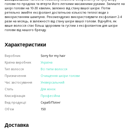
голови по проділах та втерти його легкими масажними рухами. Залиште на
шкірі голови на 10-30 хвилин, залежно від стану вашої шкіри. Потім
ретельно змийте ексфоліант достатньою кількістю теплої води з
використанням шампуню. Рекомендуємо використовувати ексфоліант 2-4
рази на місяць, в залежності від стану шкіри вашої голови. Відчуйте, як
ваше волосся стає більш здоровим та густим з ексфоліантом для шкіри
голови від нашого бренду.
Характеристики
Виробник
Sorry for my hair
Країна виробник
Україна
Тип волосся
Всі типи волосся
Призначення
Очищення шкіри голови
Час застосування
Універсальний
Стать
Для жінок
Класифікація
Професійна
Вид продукції
Скраб/Пілінг
Об'єм
150
Доставка