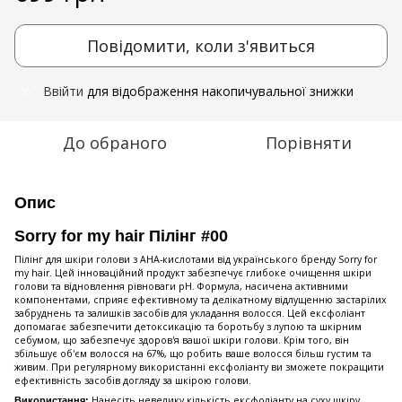
Повідомити, коли з'явиться
Ввійти
для відображення накопичувальної знижки
%
До обраного
Порівняти
Опис
Sorry for my hair Пілінг #00
Пілінг для шкіри голови з АНА-кислотами від українського бренду Sorry for
my hair. Цей інноваційний продукт забезпечує глибоке очищення шкіри
голови та відновлення рівноваги рН. Формула, насичена активними
компонентами, сприяє ефективному та делікатному відлущенню застарілих
забруднень та залишків засобів для укладання волосся. Цей ексфоліант
допомагає забезпечити детоксикацію та боротьбу з лупою та шкірним
себумом, що забезпечує здоров'я вашої шкіри голови. Крім того, він
збільшує об'єм волосся на 67%, що робить ваше волосся більш густим та
живим. При регулярному використанні ексфоліанту ви зможете покращити
ефективність засобів догляду за шкірою голови.
Нанесіть невелику кількість ексфоліанту на суху шкіру
Використання: