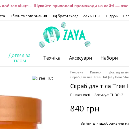
 добігає кінця… Шукайте приховані промокоди на сайті — вже 
ата
Обмін та повернення
Підібрати склад
ZAYA CLUB
Відгуки
Бл
Догляд за
Техніка
Аксесуари
Набори
тілом
Головна
Каталог
Догляд за ті
Скраб для тіла Tree Hut Jelly Bear Sh
Скраб для тіла Tree H
В наявності
Артикул: THBC12
840 грн
%
Ввійти
для відображення н