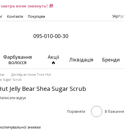
завтра вони зникнуть! 🎁
Укр
Рус
ог
Контакти
Покупцям
095-010-00-30
Фарбування
Акції
Ліквідація
Бренди
волосся
🔥
лом
Догляд за тілом Tree Hut
ea Sugar Scrub
ut Jelly Bear Shea Sugar Scrub
Написати відгук
Порівняти
В бажання
акопичувальної знижки