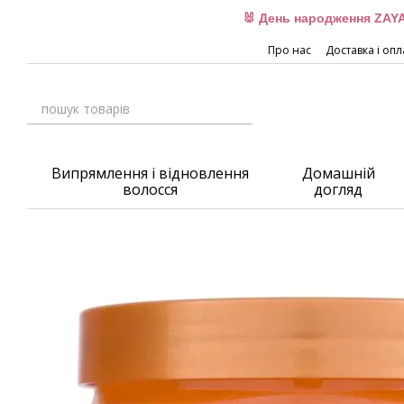
Перейти до основного контенту
🐰 День народження ZAYA
Про нас
Доставка і опл
Випрямлення і відновлення
Домашній
волосся
догляд