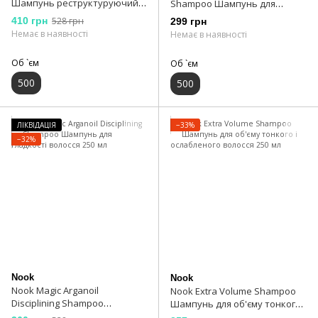
Шампунь реструктуруючий
Shampoo Шампунь для
500 мл
кучерявого волосся 500 мл
410 грн
528 грн
299 грн
Немає в наявності
Немає в наявності
Об `єм
Об `єм
500
500
ЛІКВІДАЦІЯ
−33%
−32%
Nook
Nook
Nook Magic Arganoil
Nook Extra Volume Shampoo
Disciplining Shampoo
Шампунь для об'єму тонкого і
Шампунь для гладкості
ослабленого волосся 250 мл