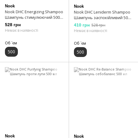
Nook
Nook
Nook DHC Energizing Shampoo
Nook DHC Leniderm Shampoo
Шампунь стимулюючий 500
Шампунь заспокійливий 500
мл
мл
528 грн
410 грн
528 грн
Немає в наявності
Немає в наявності
Об `єм
Об `єм
500
500
Nook
Nook