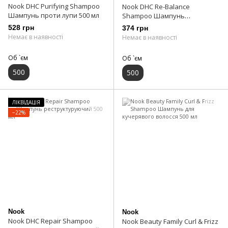
Nook DHC Purifying Shampoo
Nook DHC Re-Balance
Шампунь проти лупи 500 мл
Shampoo Шампунь
себобаланс 500 мл
528 грн
374 грн
Немає в наявності
Немає в наявності
Об `єм
Об `єм
500
500
ЛІКВІДАЦІЯ
−22%
Nook
Nook
Nook DHC Repair Shampoo
Nook Beauty Family Curl & Frizz