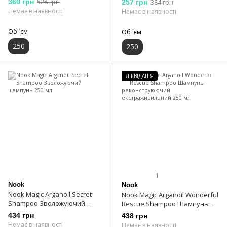
360 грн
528 грн
257 грн
384 грн
волосся 250 мл
Немає в наявності
Немає в наявності
Об `єм
Об `єм
250
250
ЛІКВІДАЦІЯ
1
Nook
Nook
Nook Magic Arganoil Secret
Nook Magic Arganoil Wonderful
Shampoo Зволожуючий
Rescue Shampoo Шампунь
шампунь 250 мл
реконструюючий
434 грн
438 грн
екстраживильний 250 мл
Немає в наявності
Немає в наявності