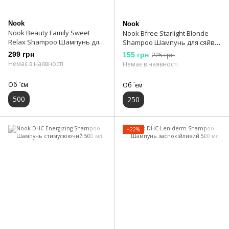
Nook
Nook
Nook Beauty Family Sweet
Nook Bfree Starlight Blonde
Relax Shampoo Шампунь для
Shampoo Шампунь для сяйва
кучерявого волосся 500 мл
світлого волосся 250 мл
299 грн
155 грн
225 грн
Немає в наявності
Немає в наявності
Об `єм
Об `єм
500
250
−22%