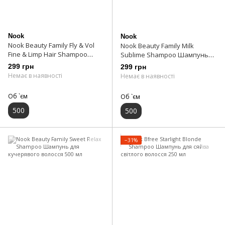
Nook
Nook
Nook Beauty Family Fly & Vol
Nook Beauty Family Milk
Fine & Limp Hair Shampoo
Sublime Shampoo Шампунь
Шампунь для тонкого і
живильний для сухого
299 грн
299 грн
слабкого волосся 500 мл
пошкодженого волосся 500 мл
Немає в наявності
Немає в наявності
Об `єм
Об `єм
500
500
−31%