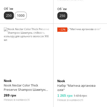
Об `єм
Об `єм
250
1000
250
−22%
Nook
Nook
Nook Nectar Color Thick
Набір "Магічна арганова
Preserve Shampoo Шампунь
олія"
стійкість кольору для
269 грн
1 265 грн
1 616 грн
щільного волосся 300 мл
Немає в наявності
Немає в наявності