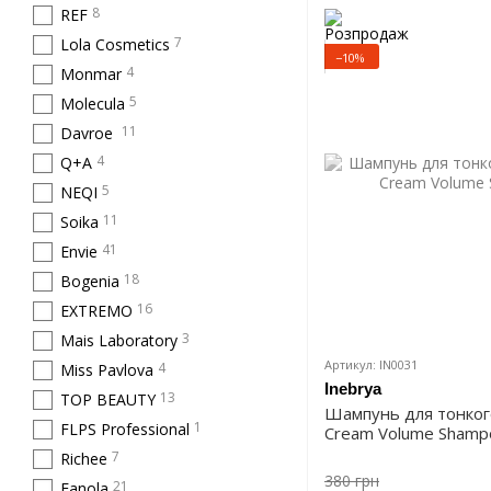
8
REF
7
Lola Cosmetics
−10%
4
Monmar
5
Molecula
11
Davroe
4
Q+A
5
NEQI
11
Soika
41
Envie
18
Bogenia
16
EXTREMO
3
Mais Laboratory
Артикул: IN0031
4
Miss Pavlova
Inebrya
13
TOP BEAUTY
Шампунь для тонкого
1
FLPS Professional
Cream Volume Shamp
7
Richee
380 грн
21
Fanola