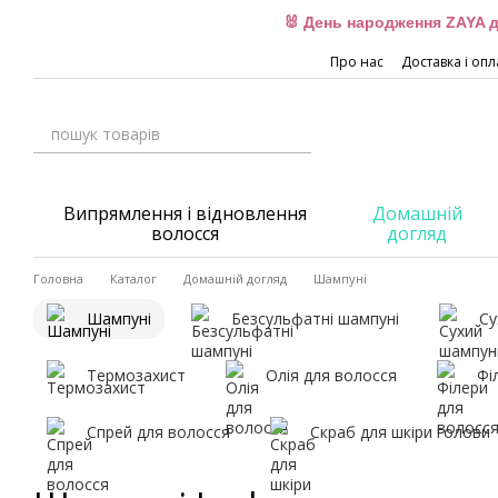
Перейти до основного контенту
🐰 День народження ZAYA д
Про нас
Доставка і опл
Випрямлення і відновлення
Домашній
волосся
догляд
Головна
Каталог
Домашній догляд
Шампуні
Шампуні
Безсульфатні шампуні
Су
Термозахист
Олія для волосся
Фі
Спрей для волосся
Скраб для шкіри голови