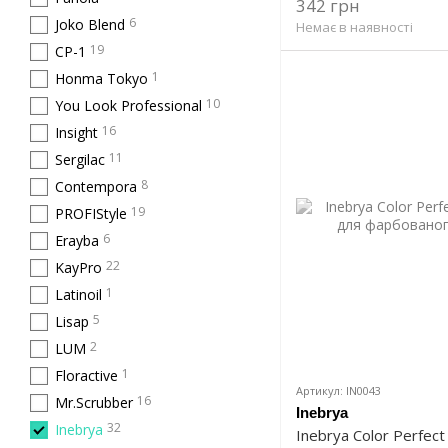
342 грн
6
Joko Blend
Немає в наявності
19
CP-1
1
Honma Tokyo
10
You Look Professional
16
Insight
11
Sergilac
8
Contempora
19
PROFIStyle
6
Erayba
22
KayPro
1
Latinoil
5
Lisap
2
LUM
1
Floractive
Артикул: IN0043
16
Mr.Scrubber
Inebrya
32
Inebrya
Inebrya Color Perfe