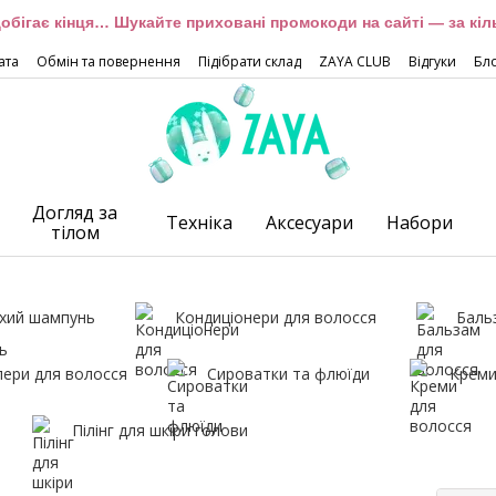
обігає кінця… Шукайте приховані промокоди на сайті — за кіль
ата
Обмін та повернення
Підібрати склад
ZAYA CLUB
Відгуки
Бл
Догляд за
Техніка
Аксесуари
Набори
тілом
хий шампунь
Кондиціонери для волосся
Баль
лери для волосся
Сироватки та флюїди
Креми
Пілінг для шкіри голови