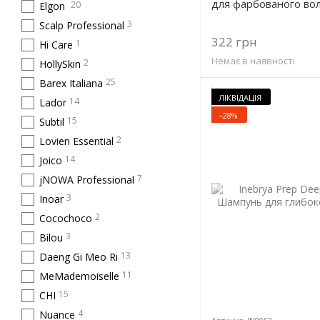
для фарбованого вол
20
Elgon
3
Scalp Professional
322 грн
1
Hi Care
Немає в наявності
2
HollySkin
25
Barex Italiana
ЛІКВІДАЦІЯ
14
Lador
−28%
15
Subtil
2
Lovien Essential
14
Joico
7
jNOWA Professional
3
Inoar
2
Cocochoco
3
Bilou
13
Daeng Gi Meo Ri
11
MeMademoiselle
15
CHI
4
Nuance