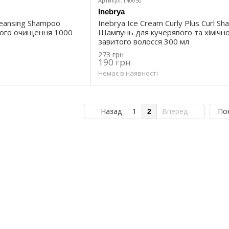
Артикул: IN0050
Inebrya
leansing Shampoo
Inebrya Ice Cream Curly Plus Curl S
ого очищення 1000
Шампунь для кучерявого та хімічн
завитого волосся 300 мл
273 грн
190 грн
Немає в наявності
Назад
1
Вперед
По
2