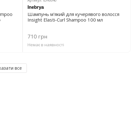
Артикул: IDH0040
Inebrya
hampoo
Шампунь м'який для кучерявого волосся
о
Insight Elasti-Curl Shampoo 100 мл
710 грн
Немає в наявності
казати все