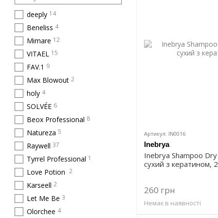
14
deeply
4
Beneliss
12
Mimare
15
VITAEL
9
FAV.1
2
Max Blowout
4
holy
6
SOLVÉE
8
Beox Professional
5
Natureza
Артикул: IN0016
Inebrya
37
Raywell
Inebrya Shampoo Dry
1
Tyrrel Professional
сухий з кератином, 
2
Love Potion
2
Karseell
260 грн
3
Let Me Be
Немає в наявності
4
Olorchee