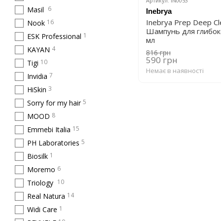
Артикул: IN0053
6
Masil
Inebrya
Inebrya Prep Deep C
16
Nook
Шампунь для глибок
1
ESK Professional
мл
4
KAYAN
816 грн
590 грн
10
Tigi
Немає в наявності
7
Invidia
3
HiSkin
5
Sorry for my hair
8
MOOD
15
Emmebi Italia
5
PH Laboratories
1
Biosilk
6
Moremo
10
Triology
14
Real Natura
1
Widi Care