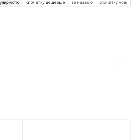
улярністю
спочатку дешевше
за назвою
спочатку нові