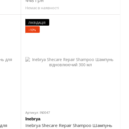
448 грн
Немає в наявності
ЛІКВІДАЦІЯ
−10%
Артикул: IN0047
Inebrya
 для
Inebrya Sheсare Repair Shampoo Шампунь