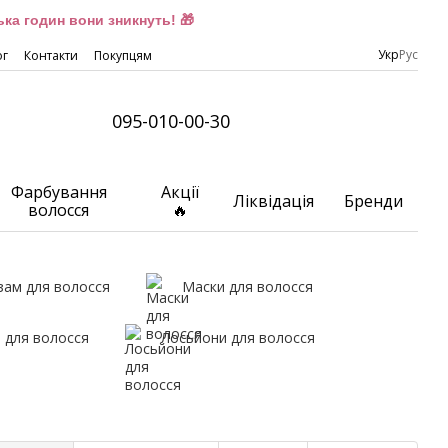
ка годин вони зникнуть! 🎁
Укр
Рус
ог
Контакти
Покупцям
095-010-00-30
Фарбування
Акції
Ліквідація
Бренди
волосся
🔥
зам для волосся
Маски для волосся
 для волосся
Лосьйони для волосся