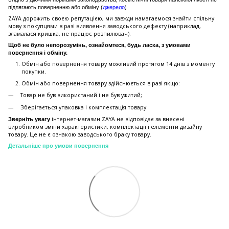
підлягають поверненню або обміну (
джерело
)
ZAYA дорожить своєю репутацією, ми завжди намагаємося знайти спільну
мову з покупцями в разі виявлення заводського дефекту (наприклад,
зламалася кришка, не працює розпилювач).
Щоб не було непорозумінь, ознайомтеся, будь ласка, з умовами
повернення і обміну.
Обмін або повернення товару можливий протягом 14 днів з моменту
покупки.
Обмiн або повернення товару здійснюється в разі якщо:
Товар не був використаний і не був ужитий;
Зберiгається упаковка і комплектація товару.
інтернет-магазин ZAYA не відповідає за внесені
Зверніть увагу
виробником зміни характеристики, комплектації і елементи дизайну
товару. Це не є ознакою заводського браку товару.
Детальніше про умови повернення