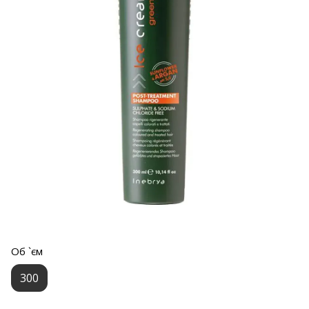
Об `єм
300