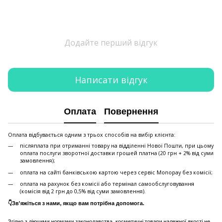
Додайте перший відгук
Написати відгук
Оплата
Повернення
Оплата відбувається одним з трьох способів на вибір клієнта:
післяплата при отриманні товару на відділенні Нової Пошти, при цьому
оплата послуги зворотної доставки грошей платна (20 грн + 2% від суми
замовлення);
оплата на сайті банківською картою через сервіс Monopay без комісії;
оплата на рахунок без комісії або термінал самообслуговування
(комісія від 2 грн до 0,5% від суми замовлення).
👇Зв'яжіться з нами, якщо вам потрібна допомога.
Згідно з діючими нормами законодавства, косметичні товари належної якості не