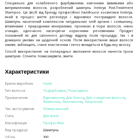
Спеціально для ослабленого фарбуванням, хімічними завивками або
випрямленням волосся, розроблений шампунь Inebrya Post-Treatment
Shampoo. Це засіб від бренду професійної італійської косметики Inebrya,
який в процесі миття регенерує і відновлює постраждале волосся.
Шампунь насичений комплексом натуральних олій аргани і соняшнику,
вітамінами і природними мінералами, проникає в пори волосся, ніжно
очищає, одночасно насичуючи корисними речовинами. Продукт
показаний як для салонного догляду відразу після процедур, так і в
домашніх умовах на щоденній основі. Після використання ваше волосся
оживе, заблищить, стане еластичним і легко вкладеться в будь-яку зачіску.
Спосіб використання: на попередньо зволожене волосся нанести трохи
шампуню. Спінити, помасажувати, змити.
Характеристики
Країна виробник
Італія
Тип волосся
Пофарбовані
,
Пошкоджені
Призначення
Відновлення
,
Для блиску
,
Для очищення волосся
,
Живлення
,
Зволоження
,
Зміцнення
Час застосування
Універсальний
Стать
Для жінок
Класифікація
Професійна
Вид продукції
Шампунь
Об'єм
300