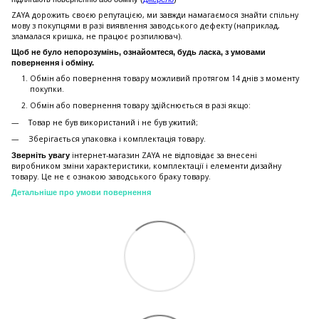
ZAYA дорожить своєю репутацією, ми завжди намагаємося знайти спільну
мову з покупцями в разі виявлення заводського дефекту (наприклад,
зламалася кришка, не працює розпилювач).
Щоб не було непорозумінь, ознайомтеся, будь ласка, з умовами
повернення і обміну.
Обмін або повернення товару можливий протягом 14 днів з моменту
покупки.
Обмiн або повернення товару здійснюється в разі якщо:
Товар не був використаний і не був ужитий;
Зберiгається упаковка і комплектація товару.
інтернет-магазин ZAYA не відповідає за внесені
Зверніть увагу
виробником зміни характеристики, комплектації і елементи дизайну
товару. Це не є ознакою заводського браку товару.
Детальніше про умови повернення