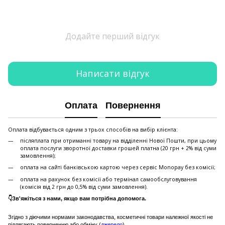
Додайте перший відгук
Написати відгук
Оплата
Повернення
Оплата відбувається одним з трьох способів на вибір клієнта:
післяплата при отриманні товару на відділенні Нової Пошти, при цьому
оплата послуги зворотної доставки грошей платна (20 грн + 2% від суми
замовлення);
оплата на сайті банківською картою через сервіс Monopay без комісії;
оплата на рахунок без комісії або термінал самообслуговування
(комісія від 2 грн до 0,5% від суми замовлення).
👇Зв'яжіться з нами, якщо вам потрібна допомога.
Згідно з діючими нормами законодавства, косметичні товари належної якості не
підлягають поверненню або обміну (
джерело
)