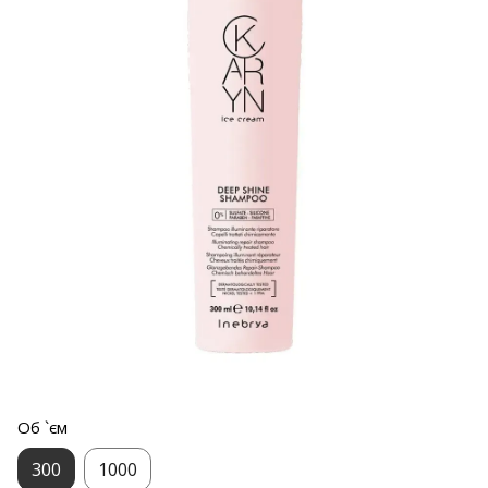
Об `єм
300
1000