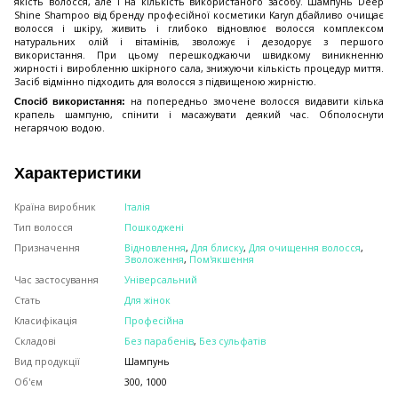
якість волосся, але і на кількість використаного засобу. Шампунь Deep
Shine Shampoo від бренду професійної косметики Karyn дбайливо очищає
волосся і шкіру, живить і глибоко відновлює волосся комплексом
натуральних олій і вітамінів, зволожує і дезодорує з першого
використання. При цьому перешкоджаючи швидкому виникненню
жирності і виробленню шкірного сала, знижуючи кількість процедур миття.
Засіб відмінно підходить для волосся з підвищеною жирністю.
на попередньо змочене волосся видавити кілька
Спосіб використання:
крапель шампуню, спінити і масажувати деякий час. Обполоснути
негарячою водою.
Характеристики
Країна виробник
Італія
Тип волосся
Пошкоджені
Призначення
Відновлення
,
Для блиску
,
Для очищення волосся
,
Зволоження
,
Пом'якшення
Час застосування
Універсальний
Стать
Для жінок
Класифікація
Професійна
Складові
Без парабенів
,
Без сульфатів
Вид продукції
Шампунь
Об'єм
300, 1000