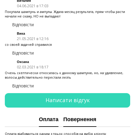
Виталия
04.06.2021 в 17:03
Покупала шампунь и ампулы. Ждала месяц результата, прям чтобы расти
начали не скажу, НО не выпадают
Відповісти
Вика
21.05.2021 в 12:16
со своей задачей справился
Відповісти
Оксана
02.03.2021 в 18:17
Очень скептически относилась к данному шампуню, но, на удивление,
волосы действительно перестали лезть
Відповісти
Написати відгук
Оплата
Повернення
Оплата відбувається одним з трьох способів на вибір клієнта: