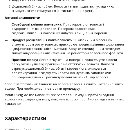
Додатковий блиск і об'єм. Волосся легше піддається укладанню,
знижується електризування (антистатичний ефект).
Активні компоненти:
Прискорює ріст волосся і
Стовбурові клітини апельсина:
оздоровлення шкіри голови. Поверхня волосся стає
гладкою. Живлення волосяних цибулин і зміцнення коренів.
Є класичним біогенним
Продукт розщеплення білка плаценти:
стимулятором росту волосся, прискорює процеси ділення, дозрівання
і диференціювання клітин матриці. Завдяки специфічним пептидам
знижує андрогенне навантаження на рецептори волосяного фолікула.
Легко осідають на поверхні волосся, утворюючи
Протеїни шовку:
легку захисну плівку, практично не обтяжуючи волосся. Волосся
отримує додатковий блиск, об'єм і керованість, знижується
електризування. Згладжують кератинові лусочки, заповнюючи
пошкоджені ділянки і реконструюючи захисний шар волосся.
Спосіб застосування: Нанести на вологе волосся. Спінити. Ретельно змити
водою. При необхідності повторити процедуру.
Купити Sergilac The Dandruff Free Shampoo Шампунь проти випадіння
волосся необхідно для тих дівчат, чиє волосся постійно випадає в великих
кількостях.
Характеристики
Країна виробник
Іспанія