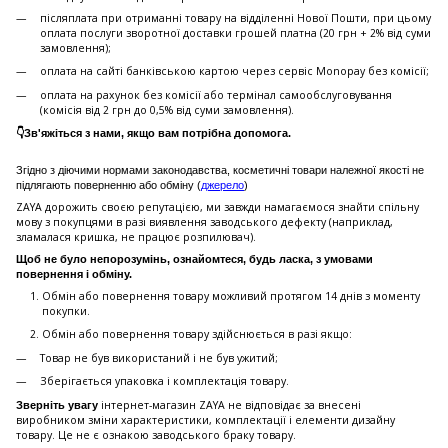
післяплата при отриманні товару на відділенні Нової Пошти, при цьому
оплата послуги зворотної доставки грошей платна (20 грн + 2% від суми
замовлення);
оплата на сайті банківською картою через сервіс Monopay без комісії;
оплата на рахунок без комісії або термінал самообслуговування
(комісія від 2 грн до 0,5% від суми замовлення).
👇Зв'яжіться з нами, якщо вам потрібна допомога.
Згідно з діючими нормами законодавства, косметичні товари належної якості не
підлягають поверненню або обміну (
джерело
)
ZAYA дорожить своєю репутацією, ми завжди намагаємося знайти спільну
мову з покупцями в разі виявлення заводського дефекту (наприклад,
зламалася кришка, не працює розпилювач).
Щоб не було непорозумінь, ознайомтеся, будь ласка, з умовами
повернення і обміну.
Обмін або повернення товару можливий протягом 14 днів з моменту
покупки.
Обмiн або повернення товару здійснюється в разі якщо:
Товар не був використаний і не був ужитий;
Зберiгається упаковка і комплектація товару.
інтернет-магазин ZAYA не відповідає за внесені
Зверніть увагу
виробником зміни характеристики, комплектації і елементи дизайну
товару. Це не є ознакою заводського браку товару.