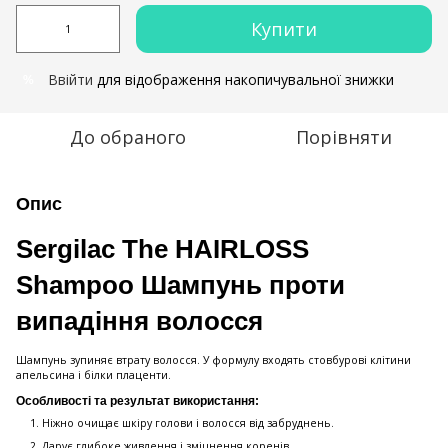
Купити
Ввійти
для відображення накопичувальної знижки
%
До обраного
Порівняти
Опис
Sergilac The HAIRLOSS
Shampoo Шампунь проти
випадіння волосся
Шампунь зупиняє втрату волосся. У формулу входять стовбурові клітини
апельсина і білки плаценти.
Особливості та результат використання:
Ніжно очищає шкіру голови і волосся від забруднень.
Дарує глибоке живлення і зміцнення коренів.