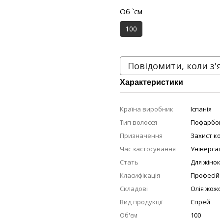
Об `єм
100
Повідомити, коли з'
Характеристики
Країна виробник
Іспанія
Тип волосся
Пофарбо
Призначення
Захист к
Час застосування
Універса
Стать
Для жіно
Класифікація
Професій
Складові
Олія жож
Вид продукції
Спрей
Об'єм
100