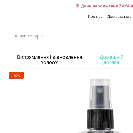
Перейти до основного контенту
🐰 День народження ZAYA д
Про нас
Доставка і опл
Випрямлення і відновлення
Домашній
волосся
догляд
−10%