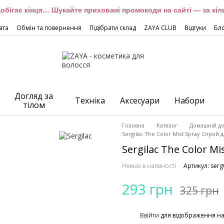
обігає кінця… Шукайте приховані промокоди на сайті — за кіль
ата
Обмін та повернення
Підібрати склад
ZAYA CLUB
Відгуки
Бл
Догляд за
Техніка
Аксесуари
Набори
тілом
Головна
Каталог
Домашній до
Sergilac The Color Mist Spray Спрей
Sergilac The Color M
Немає в наявності
Артикул: ser
293 грн
325 грн
%
Ввійти
для відображення н