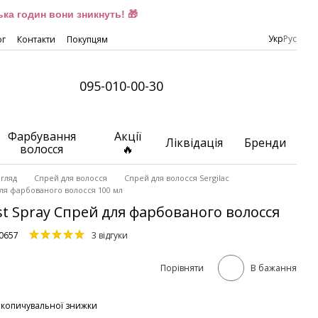
ка годин вони зникнуть! 🎁
Укр
Рус
ог
Контакти
Покупцям
095-010-00-30
Фарбування
Акції
Ліквідація
Бренди
волосся
🔥
гляд
Спрей для волосся
Спрей для волосся Sergilac
 для фарбованого волосся 100 мл
ist Spray Спрей для фарбованого волосся
g0657
3 відгуки
Порівняти
В бажання
акопичувальної знижки