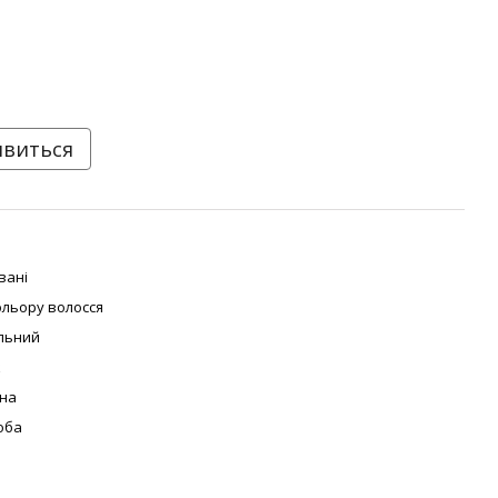
явиться
вані
ольору волосся
льний
к
на
оба