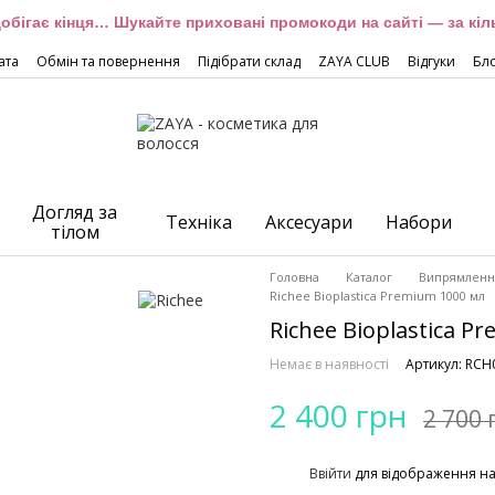
обігає кінця… Шукайте приховані промокоди на сайті — за кіль
ата
Обмін та повернення
Підібрати склад
ZAYA CLUB
Відгуки
Бл
Догляд за
Техніка
Аксесуари
Набори
тілом
Головна
Каталог
Випрямлення
Richee Bioplastica Premium 1000 мл
Richee Bioplastica P
Немає в наявності
Артикул: RCH
2 400 грн
2 700 
%
Ввійти
для відображення н