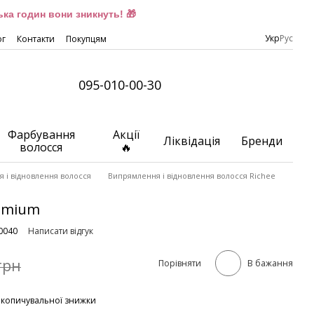
ка годин вони зникнуть! 🎁
Укр
Рус
ог
Контакти
Покупцям
095-010-00-30
Фарбування
Акції
Ліквідація
Бренди
волосся
🔥
 і відновлення волосся
Випрямлення і відновлення волосся Richee
remium
0040
Написати відгук
грн
Порівняти
В бажання
акопичувальної знижки