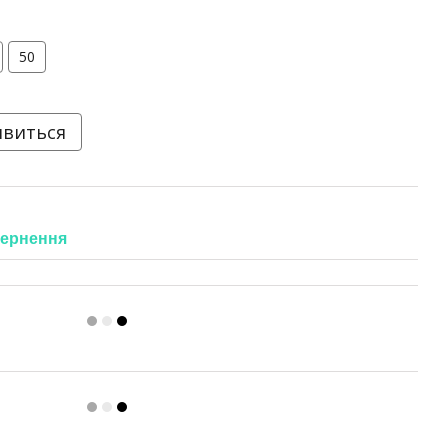
50
явиться
ернення