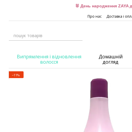
Перейти до основного контенту
🐰 День народження ZAYA д
Про нас
Доставка і опл
Випрямлення і відновлення
Домашній
волосся
догляд
−11%