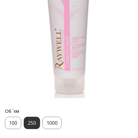
Об `єм
100
250
1000