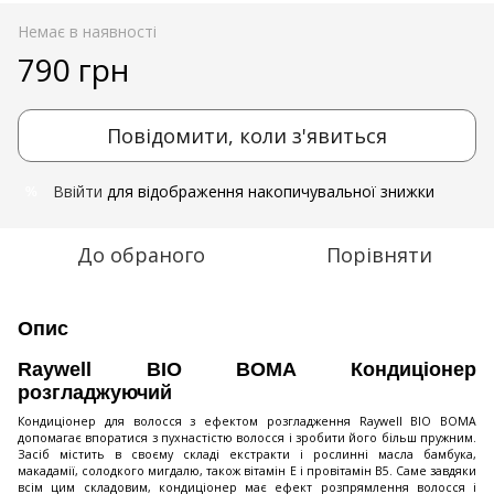
Немає в наявності
790 грн
Повідомити, коли з'явиться
Ввійти
для відображення накопичувальної знижки
%
До обраного
Порівняти
Опис
Raywell BIO BOMA Кондиціонер
розгладжуючий
Кондиціонер для волосся з ефектом розгладження Raywell BIO BOMA
допомагає впоратися з пухнастістю волосся і зробити його більш пружним.
Засіб містить в своєму складі екстракти і рослинні масла бамбука,
макадамії, солодкого мигдалю, також вітамін Е і провітамін В5. Саме завдяки
всім цим складовим, кондиціонер має ефект розпрямлення волосся і