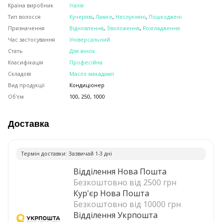
Країна виробник
Італія
Тип волосся
Кучеряві
,
Ламке
,
Неслухняні
,
Пошкоджені
Призначення
Відновлення
,
Зволоження
,
Розгладження
Час застосування
Універсальний
Стать
Для жінок
Класифікація
Професійна
Складові
Масло макадамії
Вид продукції
Кондиціонер
Об'єм
100, 250, 1000
Доставка
Термiн доставки: Зазвичай 1-3 днi
Відділення Нова Пошта
Безкоштовно від 2500 грн
Кур'єр Нова Пошта
Безкоштовно від 10000 грн
Відділення Укрпошта