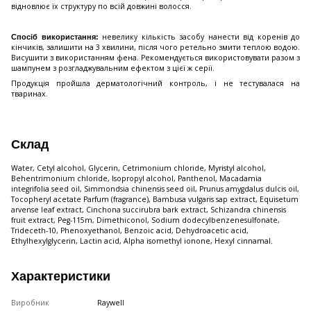
відновлює їх структуру по всій довжині волосся.
невелику кількість засобу нанести від коренів до
Спосіб використання:
кінчиків, залишити на 3 хвилини, після чого ретельно змити теплою водою.
Висушити з використанням фена. Рекомендується використовувати разом з
шампунем з розгладжувальним ефектом з цієї ж серії.
Продукція пройшла дерматологічний контроль, і не тестувалася на
тваринах.
Склад
Water, Cetyl alcohol, Glycerin, Cetrimonium chloride, Myristyl alcohol,
Behentrimonium chloride, Isopropyl alcohol, Panthenol, Macadamia
integrifolia seed oil, Simmondsia chinensis seed oil, Prunus amygdalus dulcis oil,
Tocopheryl acetate Parfum (fragrance), Bambusa vulgaris sap extract, Equisetum
arvense leaf extract, Cinchona succirubra bark extract, Schizandra chinensis
fruit extract, Peg-115m, Dimethiconol, Sodium dodecylbenzenesulfonate,
Trideceth-10, Phenoxyethanol, Benzoic acid, Dehydroacetic acid,
Ethylhexylglycerin, Lactin acid, Alpha isomethyl ionone, Hexyl cinnamal.
Характеристики
Виробник
Raywell