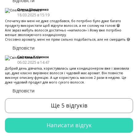
Відповісти
Олена Шмадченко
18.03.2025 в 15:19
Спочатку він мені не дуже сподобався, бо потрібно було дуже багато
продукту використати щоб відчути волосся, а не солому на голові 😁
Але зараз мабуть волосся достатньо «напилося» і йому вже потрібно
менше зволожуючого кондиціонеру.
Стосовно аромату, мені не прям сильно подобається, але не смердить 😅
Відповісти
Світлана Кліменок
06.02.2025 в 14:47
Добрий день дівчатка, користувалась цим кондиціонером вже і замовила
ще, дуже класно вирівнює волосся і чудовий має аромат. Він повністю
виконує описану функцію. А ще користуюсь маскою 2 рази в неділю. Це
дуже чудовий продукт для мого сухого волосся.
Відповісти
Ще 5 відгуків
Написати відгук