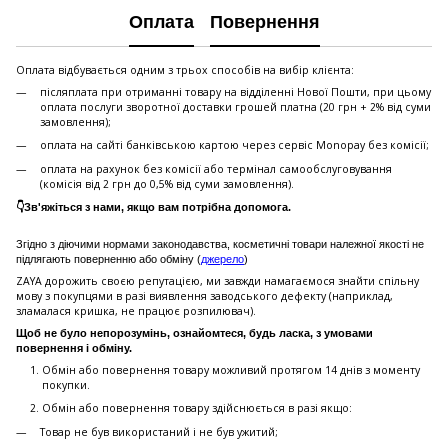
Оплата
Повернення
Оплата відбувається одним з трьох способів на вибір клієнта:
післяплата при отриманні товару на відділенні Нової Пошти, при цьому
оплата послуги зворотної доставки грошей платна (20 грн + 2% від суми
замовлення);
оплата на сайті банківською картою через сервіс Monopay без комісії;
оплата на рахунок без комісії або термінал самообслуговування
(комісія від 2 грн до 0,5% від суми замовлення).
👇Зв'яжіться з нами, якщо вам потрібна допомога.
Згідно з діючими нормами законодавства, косметичні товари належної якості не
підлягають поверненню або обміну (
джерело
)
ZAYA дорожить своєю репутацією, ми завжди намагаємося знайти спільну
мову з покупцями в разі виявлення заводського дефекту (наприклад,
зламалася кришка, не працює розпилювач).
Щоб не було непорозумінь, ознайомтеся, будь ласка, з умовами
повернення і обміну.
Обмін або повернення товару можливий протягом 14 днів з моменту
покупки.
Обмiн або повернення товару здійснюється в разі якщо:
Товар не був використаний і не був ужитий;