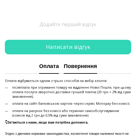
Додайте перший відгук
Написати відгук
Оплата
Повернення
Оплата відбувається одним з трьох способів на вибір клієнта:
післяплата при отриманні товару на відділенні Нової Пошти, при цьому
оплата послуги зворотної доставки грошей платна (20 грн + 2% від суми
замовлення);
оплата на сайті банківською картою через сервіс Monopay без комісії;
оплата на рахунок без комісії або термінал самообслуговування
(комісія від 2 грн до 0,5% від суми замовлення).
👇Зв'яжіться з нами, якщо вам потрібна допомога.
Згідно з діючими нормами законодавства, косметичні товари належної якості не