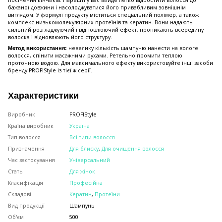
посічення кінчиків. Нарешті у вас вийде легко відростити волосся до
бажаної довжини і насолоджуватися його привабливим зовнішнім
виглядом. У формулі продукту міститься спеціальний полімер, а також
комплекс низькомолекулярних протеїнів та кератин. Вони надають
сильний розгладжуючий і відновлюючий ефект, проникають всередину
волоска і відновлюють його структуру.
невелику кількість шампуню нанести на вологе
Метод використання:
волосся, спінити масажними рухами. Ретельно промити теплою
проточною водою. Для максимального ефекту використовуйте інші засоби
бренду PROFIStyle із тієї ж серії.
Характеристики
Виробник
PROFIStyle
Країна виробник
Україна
Тип волосся
Всі типи волосся
Призначення
Для блиску
,
Для очищення волосся
Час застосування
Універсальний
Стать
Для жінок
Класифікація
Професійна
Складові
Кератин
,
Протеїни
Вид продукції
Шампунь
Об'єм
500