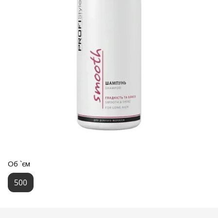
Об `єм
500