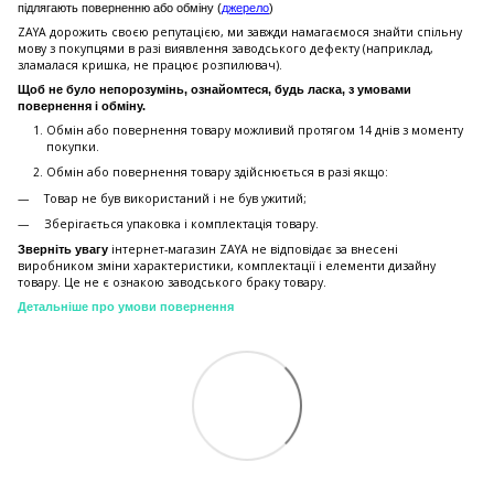
підлягають поверненню або обміну (
джерело
)
ZAYA дорожить своєю репутацією, ми завжди намагаємося знайти спільну
мову з покупцями в разі виявлення заводського дефекту (наприклад,
зламалася кришка, не працює розпилювач).
Щоб не було непорозумінь, ознайомтеся, будь ласка, з умовами
повернення і обміну.
Обмін або повернення товару можливий протягом 14 днів з моменту
покупки.
Обмiн або повернення товару здійснюється в разі якщо:
Товар не був використаний і не був ужитий;
Зберiгається упаковка і комплектація товару.
інтернет-магазин ZAYA не відповідає за внесені
Зверніть увагу
виробником зміни характеристики, комплектації і елементи дизайну
товару. Це не є ознакою заводського браку товару.
Детальніше про умови повернення