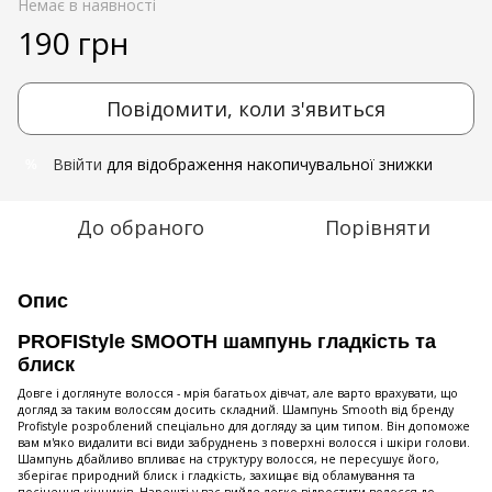
Немає в наявності
190 грн
Повідомити, коли з'явиться
Ввійти
для відображення накопичувальної знижки
%
До обраного
Порівняти
Опис
PROFIStyle SMOOTH шампунь гладкість та
блиск
Довге і доглянуте волосся - мрія багатьох дівчат, але варто врахувати, що
догляд за таким волоссям досить складний. Шампунь Smooth від бренду
Profistyle розроблений спеціально для догляду за цим типом. Він допоможе
вам м'яко видалити всі види забруднень з поверхні волосся і шкіри голови.
Шампунь дбайливо впливає на структуру волосся, не пересушує його,
зберігає природний блиск і гладкість, захищає від обламування та