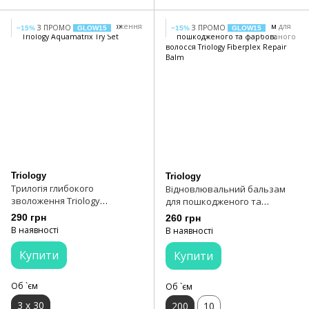
З ПРОМО
З ПРОМО
−15%
GLOW15
−15%
GLOW15
Triology
Triology
Трилогія глибокого
Відновлювальний бальзам
зволоження Triology
для пошкодженого та
Aquamatrix Try Set
фарбованого волосся Triology
290 грн
260 грн
Fiberplex Repair Balm
В наявності
В наявності
Купити
Купити
Об `єм
Об `єм
3 х 30
200
10