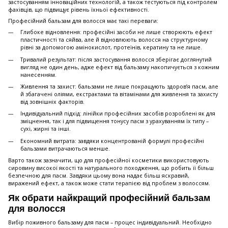
застосуванням інноваційних технологій, а також тестуються під контролем
фахівців, що підвищує рівень їхньої ефективності.
Професійний бальзам для волосся має такі переваги:
Глибоке відновлення: професійні засоби не лише створюють ефект
пластичності та сяйва, але й відновлюють волосся на структурному
рівні за допомогою амінокислот, протеїнів, кератину та не лише.
Тривалий результат: після застосування волосся зберігає доглянутий
вигляд не один день, адже ефект від бальзаму накопичується з кожним
нанесенням.
Живлення та захист: бальзами не лише покращують здоров’я пасм, але
й збагачені оліями, екстрактами та вітамінами для живлення та захисту
від зовнішніх факторів.
Індивідуальний підхід: лінійки професійних засобів розроблені як для
зміцнення, так і для підвищення тонусу пасм з урахуванням їх типу –
сухі, жирні та інші.
Економний витрата: завдяки концентрованій формулі професійні
бальзами витрачаються менше.
Варто також зазначити, що для професійної косметики використовують
сировину високої якості та натурального походження, що робить її більш
безпечною для пасм. Завдяки цьому вона надає більш яскравий,
виражений ефект, а також може стати терапією від проблем з волоссям.
Як обрати найкращий професійний бальзам
для волосся
Вибір поживного бальзаму для пасм – процес індивідуальний. Необхідно