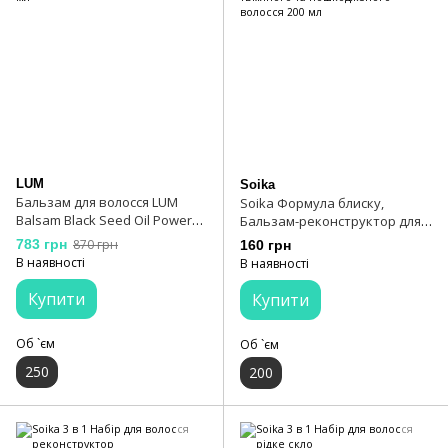
LUM
Soika
Бальзам для волосся LUM
Soika Формула блиску,
Balsam Black Seed Oil Power
Бальзам-реконструктор для
250 мл
сухого, тьмяного та
783 грн
870 грн
160 грн
пошкодженого волосся 200 мл
В наявності
В наявності
Купити
Купити
Об `єм
Об `єм
250
200