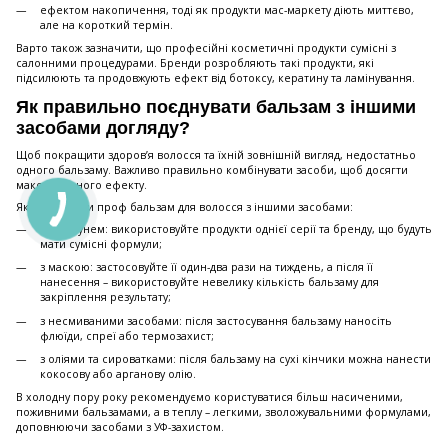
ефектом накопичення, тоді як продукти мас-маркету діють миттєво,
але на короткий термін.
Варто також зазначити, що професійні косметичні продукти сумісні з
салонними процедурами. Бренди розробляють такі продукти, які
підсилюють та продовжують ефект від ботоксу, кератину та ламінування.
Як правильно поєднувати бальзам з іншими
засобами догляду?
Щоб покращити здоров’я волосся та їхній зовнішній вигляд, недостатньо
одного бальзаму. Важливо правильно комбінувати засоби, щоб досягти
максимального ефекту.
Як поєднувати проф бальзам для волосся з іншими засобами:
з шампунем: використовуйте продукти однієї серії та бренду, що будуть
мати сумісні формули;
з маскою: застосовуйте її один-два рази на тиждень, а після її
нанесення – використовуйте невелику кількість бальзаму для
закріплення результату;
з несмиваними засобами: після застосування бальзаму наносіть
флюїди, спреї або термозахист;
з оліями та сироватками: після бальзаму на сухі кінчики можна нанести
кокосову або арганову олію.
В холодну пору року рекомендуємо користуватися більш насиченими,
поживними бальзамами, а в теплу – легкими, зволожувальними формулами,
доповнюючи засобами з УФ-захистом.