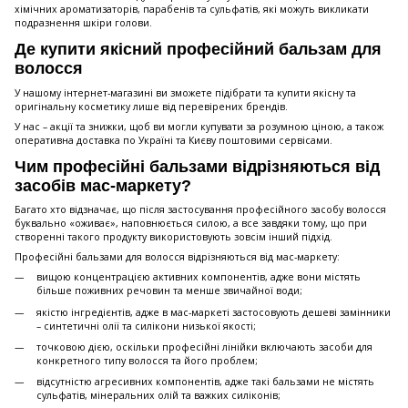
хімічних ароматизаторів, парабенів та сульфатів, які можуть викликати
подразнення шкіри голови.
Де купити якісний професійний бальзам для
волосся
У нашому інтернет-магазині ви зможете підібрати та купити якісну та
оригінальну косметику лише від перевірених брендів.
У нас – акції та знижки, щоб ви могли купувати за розумною ціною, а також
оперативна доставка по Україні та Києву поштовими сервісами.
Чим професійні бальзами відрізняються від
засобів мас-маркету?
Багато хто відзначає, що після застосування професійного засобу волосся
буквально «оживає», наповнюється силою, а все завдяки тому, що при
створенні такого продукту використовують зовсім інший підхід.
Професійні бальзами для волосся відрізняються від мас-маркету:
вищою концентрацією активних компонентів, адже вони містять
більше поживних речовин та менше звичайної води;
якістю інгредієнтів, адже в мас-маркеті застосовують дешеві замінники
– синтетичні олії та силікони низької якості;
точковою дією, оскільки професійні лінійки включають засоби для
конкретного типу волосся та його проблем;
відсутністю агресивних компонентів, адже такі бальзами не містять
сульфатів, мінеральних олій та важких силіконів;