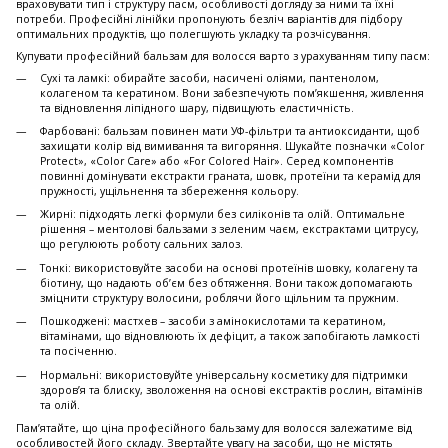
враховувати тип і структуру пасм, особливості догляду за ними та їхні
потреби. Професійні лінійки пропонують безліч варіантів для підбору
оптимальних продуктів, що полегшують укладку та розчісування.
Купувати професійний бальзам для волосся варто з урахуванням типу пасм:
Сухі та ламкі: обирайте засоби, насичені оліями, пантенолом,
колагеном та кератином. Вони забезпечують пом’якшення, живлення
та відновлення ліпідного шару, підвищують еластичність.
Фарбовані: бальзам повинен мати УФ-фільтри та антиоксиданти, щоб
захищати колір від вимивання та вигоряння. Шукайте позначки «Color
Protect», «Color Care» або «For Colored Hair». Серед компонентів
повинні домінувати екстракти граната, шовк, протеїни та керамід для
пружності, ущільнення та збереження кольору.
Жирні: підходять легкі формули без силіконів та олій. Оптимальне
рішення – ментолові бальзами з зеленим чаєм, екстрактами цитрусу,
що регулюють роботу сальних залоз.
Тонкі: використовуйте засоби на основі протеїнів шовку, колагену та
біотину, що надають об’єм без обтяження. Вони також допомагають
зміцнити структуру волосини, роблячи його щільним та пружним.
Пошкоджені: мастхев – засоби з амінокислотами та кератином,
вітамінами, що відновлюють їх дефіцит, а також запобігають ламкості
та посіченню.
Нормальні: використовуйте універсальну косметику для підтримки
здоров’я та блиску, зволоження на основі екстрактів рослин, вітамінів
та олій.
Пам’ятайте, що ціна професійного бальзаму для волосся залежатиме від
особливостей його складу. Звертайте увагу на засоби, що не містять