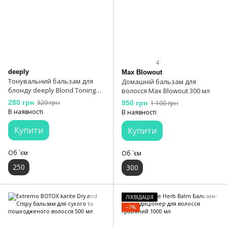
4
deeply
Max Blowout
Тонувальний бальзам для
Домашній бальзам для
блонду deeply Blond Toning
волосся Max Blowout 300 мл
Hair Balm
280 грн
320 грн
950 грн
1 100 грн
В наявності
В наявності
Купити
Купити
Об `єм
Об `єм
250
300
ЛІКВІДАЦІЯ
−7%