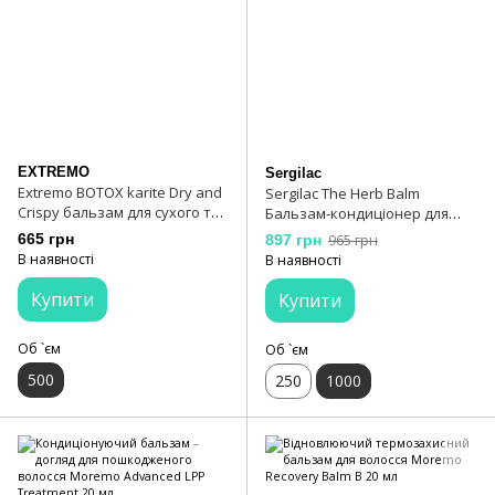
EXTREMO
Sergilac
Extremo BOTOX karite Dry and
Sergilac The Herb Balm
Crispy бальзам для сухого та
Бальзам-кондиціонер для
пошкодженого волосся 500
волосся трав'яний 1000 мл
665 грн
897 грн
965 грн
мл
В наявності
В наявності
Купити
Купити
Об `єм
Об `єм
500
250
1000