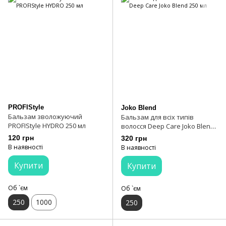
PROFIStyle
Joko Blend
Бальзам зволожуючий
Бальзам для всіх типів
PROFIStyle HYDRO 250 мл
волосся Deep Care Joko Blend
250 мл
120 грн
320 грн
В наявності
В наявності
Купити
Купити
Об `єм
Об `єм
250
1000
250