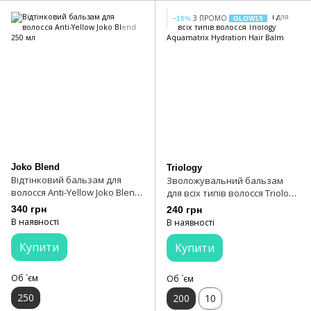
З ПРОМО
−15%
GLOW15
Joko Blend
Triology
Відтінковий бальзам для
Зволожувальний бальзам
волосся Anti-Yellow Joko Blend
для всіх типів волосся Triology
250 мл
Aquamatrix Hydration Hair
340 грн
240 грн
Balm
В наявності
В наявності
Купити
Купити
Об `єм
Об `єм
250
200
10