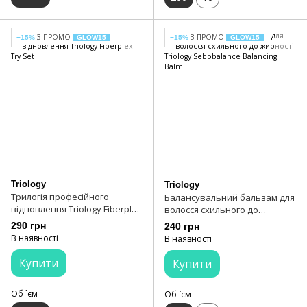
З ПРОМО
З ПРОМО
−15%
GLOW15
−15%
GLOW15
Triology
Triology
Трилогія професійного
Балансувальний бальзам для
відновлення Triology Fiberplex
волосся схильного до
Try Set
жирності Triology Sebobalance
290 грн
240 грн
Balancing Balm
В наявності
В наявності
Купити
Купити
Об `єм
Об `єм