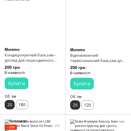
Moremo
Moremo
Кондиціонуючий бальзам –
Відновлюючий
догляд для пошкодженого
термозахисний бальзам для
волосся Moremo Advanced
волосся Moremo Recovery
200 грн
200 грн
LPP Treatment 20 мл
Balm B 20 мл
В наявності
В наявності
Купити
Купити
Об `єм
Об `єм
20
180
20
120
−10%