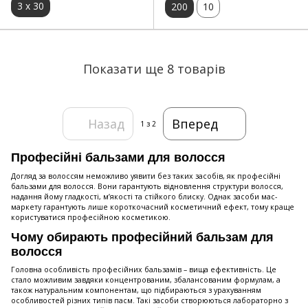
3 х 30
200
10
Показати ще 8 товарів
Назад
Вперед
1
з 2
Професійні бальзами для волосся
Догляд за волоссям неможливо уявити без таких засобів, як професійні
бальзами для волосся. Вони гарантують відновлення структури волосся,
надання йому гладкості, м’якості та стійкого блиску. Однак засоби мас-
маркету гарантують лише короткочасний косметичний ефект, тому краще
користуватися професійною косметикою.
Чому обирають професійний бальзам для
волосся
Головна особливість професійних бальзамів – вища ефективність. Це
стало можливим завдяки концентрованим, збалансованим формулам, а
також натуральним компонентам, що підбираються з урахуванням
особливостей різних типів пасм. Такі засоби створюються лабораторно з