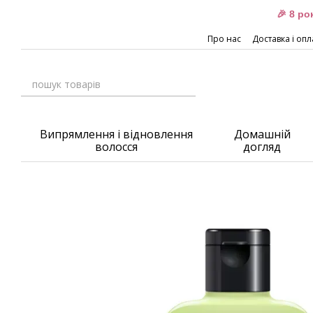
Перейти до основного контенту
🎉 8 р
Про нас
Доставка і опл
Випрямлення і відновлення
Домашній
волосся
догляд