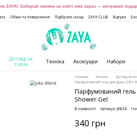
оків ZAYA! Забирай знижки на сайті вже зараз — вигравай подар
ата
Обмін та повернення
Підібрати склад
ZAYA CLUB
Відгуки
Бл
Догляд за
Техніка
Аксесуари
Набори
тілом
Головна
Каталог
Догляд за ті
Парфумований гель для душу JOKO BL
Парфумований гель д
Shower Gel
В наявності
Артикул: JKB34
Нап
340 грн