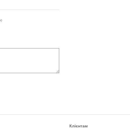
ою
Клієнтам