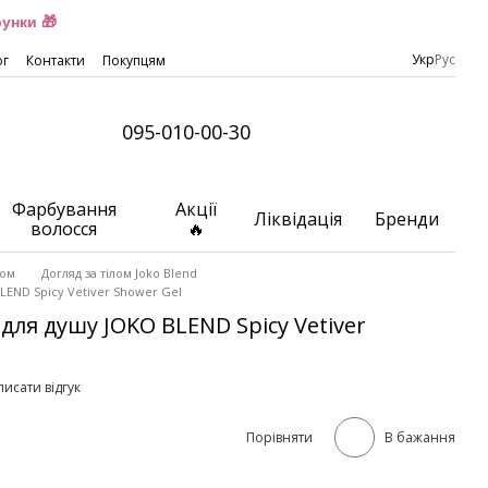
унки 🎁
Укр
Рус
ог
Контакти
Покупцям
095-010-00-30
Фарбування
Акції
Ліквідація
Бренди
волосся
🔥
лом
Догляд за тілом Joko Blend
END Spicy Vetiver Shower Gel
ля душу JOKO BLEND Spicy Vetiver
исати відгук
Порівняти
В бажання