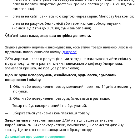
оплата послуги зворотної доставки грошей платна (20 грн + 2% від суми
замовлення);
оплата на сайті банківською картою через сервіс Monopay без комісії;
оплата на рахунок без комісії або термінал самообслуговування
(комісія від 2 грн до 0,5% від суми замовлення).
👇Зв'яжіться з нами, якщо вам потрібна допомога.
Згідно з діючими нормами законодавства, косметичні товари належної якості не
підлягають поверненню або обміну (
джерело
)
ZAYA дорожить своєю репутацією, ми завжди намагаємося знайти спільну
мову з покупцями в разі виявлення заводського дефекту (наприклад,
зламалася кришка, не працює розпилювач).
Щоб не було непорозумінь, ознайомтеся, будь ласка, з умовами
повернення і обміну.
Обмін або повернення товару можливий протягом 14 днів з моменту
покупки.
Обмiн або повернення товару здійснюється в разі якщо:
Товар не був використаний і не був ужитий;
Зберiгається упаковка і комплектація товару.
інтернет-магазин ZAYA не відповідає за внесені
Зверніть увагу
виробником зміни характеристики, комплектації і елементи дизайну
товару. Це не є ознакою заводського браку товару.
Детальніше про умови повернення