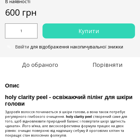
В наявності
600 грн
Купити
Ввійти
для відображення накопичувальної знижки
%
До обраного
Порівняти
Опис
holy clarity peel - освіжаючий пілінг для шкіри
голови
Здоров’я волосся починається зі шкіри голови, а вона також потребує
регулярного глибокого очищення.
створений саме для
holy clarity peel
того, щоб відновлювати природний баланс і повертати шкірі здатність
«дихати». Його м’яка, але високоефективна формула працює на двох
рівнях: очищає поверхню від надлишку себуму й ороговілих клітин та
покращує стан волосяних фолікулів.