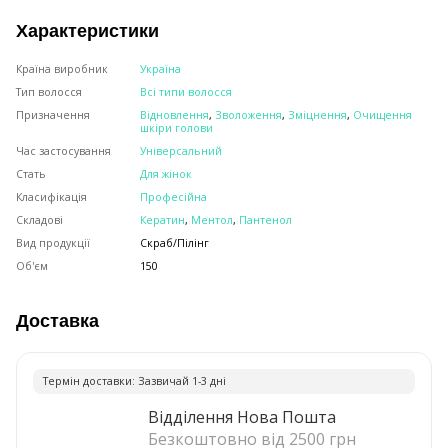
Характеристики
Країна виробник
Україна
Тип волосся
Всі типи волосся
Призначення
Відновлення
,
Зволоження
,
Зміцнення
,
Очищення
шкіри голови
Час застосування
Універсальний
Стать
Для жінок
Класифікація
Професійна
Складові
Кератин
,
Ментол
,
Пантенол
Вид продукції
Скраб/Пілінг
Об'єм
150
Доставка
Термiн доставки: Зазвичай 1-3 днi
Відділення Нова Пошта
Безкоштовно від 2500 грн