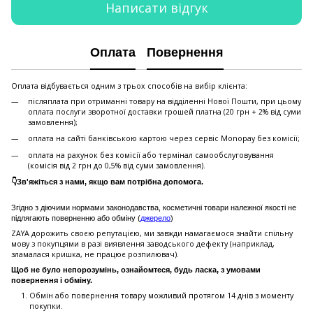
Написати відгук
Оплата
Повернення
Оплата відбувається одним з трьох способів на вибір клієнта:
післяплата при отриманні товару на відділенні Нової Пошти, при цьому
оплата послуги зворотної доставки грошей платна (20 грн + 2% від суми
замовлення);
оплата на сайті банківською картою через сервіс Monopay без комісії;
оплата на рахунок без комісії або термінал самообслуговування
(комісія від 2 грн до 0,5% від суми замовлення).
👇Зв'яжіться з нами, якщо вам потрібна допомога.
Згідно з діючими нормами законодавства, косметичні товари належної якості не
підлягають поверненню або обміну (
джерело
)
ZAYA дорожить своєю репутацією, ми завжди намагаємося знайти спільну
мову з покупцями в разі виявлення заводського дефекту (наприклад,
зламалася кришка, не працює розпилювач).
Щоб не було непорозумінь, ознайомтеся, будь ласка, з умовами
повернення і обміну.
Обмін або повернення товару можливий протягом 14 днів з моменту
покупки.