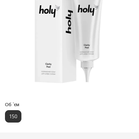
Об `єм
150