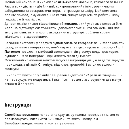
Основний компонент - комплекс
: молочна, гліколева та винна.
AHA-кислот
Разом вони діють як дбайливий, контрольований пілінг, розчиняючи
забруднення та розкриваючи пори, не травмуючи шкіру. Цей комплекс
сприяє природному оновленню клітин, знижує жирність та робить шкіру
гладкішою й чистішою.
Доповнює дію кислот
, який укріплює волосся біля
гідролізований кератин
коренів, підтримує еластичність і допомагає зменшити ламкість. Він має
змогу заповнювати мікропошкодження в структурі, роблячи корені
міцнішими та здоровішими.
Рослинні екстракти у продукті відповідають за комфорт: вони заспокоюють
шкіру, знімають напруження, пом’якшують та підтримують її природний pH.
працює як глибокий зволожувач: він утримує воду, прискорює
Пантенол
відновлення та повертає шкірі м’якість після дії кислот.
Освіжаючий компонент
запускає мікроциркуляцію та дарує відчуття
ментол
прохолоди, а
тонізує, підсилює кровообіг і зміцнює волосяні
вітамін С
фолікули.
Використовувати holy clarity peel рекомендується 1–2 рази на тиждень. Він
не пересушує, не подразнює, і вже після першого застосування дає відчуття
свіжості й легкості.
Інструкція
нанести на суху шкіру голови перед миттям, легко
Спосіб застосування:
промасажувати, витримати 5–10 хвилин та змити шампунем.
уникати контакту з очима.
Запобіжні заходи: