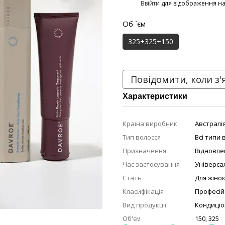
%
Ввійти
для відображення н
Об `єм
325+325+150
Повідомити, коли з'
Характеристики
Країна виробник
Австралі
Тип волосся
Всі типи 
Призначення
Відновле
Час застосування
Універса
Стать
Для жіно
Класифікація
Професій
Вид продукції
Кондиціо
Об'єм
150, 325