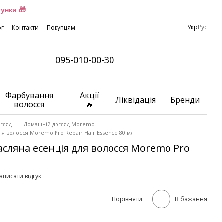
унки 🎁
Укр
Рус
ог
Контакти
Покупцям
095-010-00-30
Фарбування
Акції
Ліквідація
Бренди
волосся
🔥
гляд
Домашній догляд Moremo
я волосся Moremo Pro Repair Hair Essence 80 мл
сляна есенція для волосся Moremo Pro
аписати відгук
Порівняти
В бажання