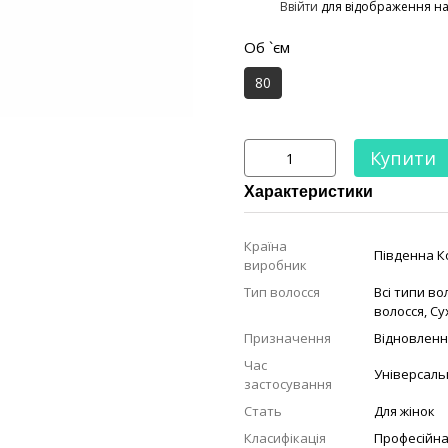
%
Ввійти
для відображення н
Об `єм
80
Купити
Характеристики
Країна
Південна К
виробник
Тип волосся
Всі типи во
волосся
,
Су
Призначення
Відновленн
Час
Універсаль
застосування
Стать
Для жінок
Класифікація
Професійн