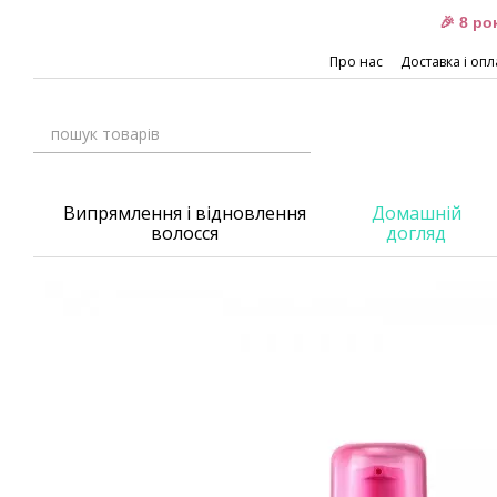
Перейти до основного контенту
🎉 8 р
Про нас
Доставка і опл
Випрямлення і відновлення
Домашній
волосся
догляд