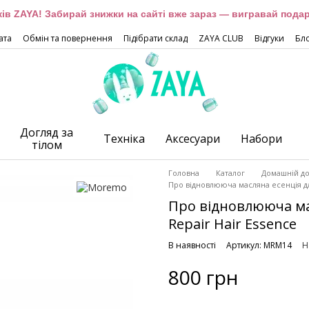
оків ZAYA! Забирай знижки на сайті вже зараз — вигравай подар
ата
Обмін та повернення
Підібрати склад
ZAYA CLUB
Відгуки
Бл
Догляд за
Техніка
Аксесуари
Набори
тілом
Головна
Каталог
Домашній до
Про відновлююча масляна есенція дл
Про відновлююча ма
Repair Hair Essence
В наявності
Артикул: MRM14
Н
800 грн