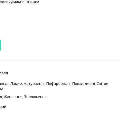
акопичувальної знижки
орея
лосся
,
Ламке
,
Натуральні
,
Пофарбовані
,
Пошкоджені
,
Світле
хе
я
,
Живлення
,
Зволоження
ний
а