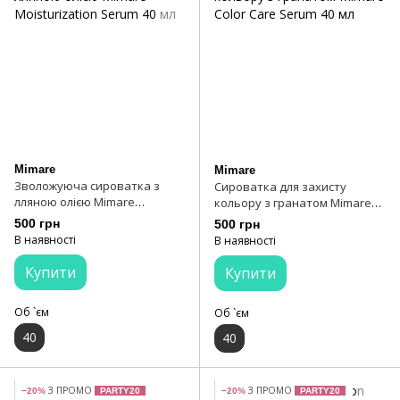
Mimare
Mimare
Зволожуюча сироватка з
Сироватка для захисту
лляною олією Mimare
кольору з гранатом Mimare
Moisturization Serum 40 мл
Color Care Serum 40 мл
500 грн
500 грн
В наявності
В наявності
Купити
Купити
Об `єм
Об `єм
40
40
З ПРОМО
З ПРОМО
−20%
PARTY20
−20%
PARTY20