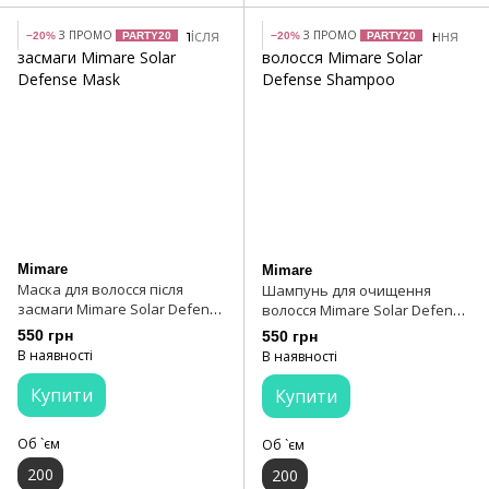
З ПРОМО
З ПРОМО
−20%
PARTY20
−20%
PARTY20
Mimare
Mimare
Маска для волосся після
Шампунь для очищення
засмаги Mimare Solar Defense
волосся Mimare Solar Defense
Mask
Shampoo
550 грн
550 грн
В наявності
В наявності
Купити
Купити
Об `єм
Об `єм
200
200