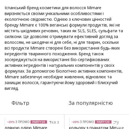
Іспанський бренд косметики для волосся Mimare
вирізняється своїми унікальними особливостями і
екологічною свідомістю. Однією з ключових цінностей
бренду Mimare є 100% веганські формули продуктів, які не
містять шкідливих речовин, таких як SLS, SLES, сульфати та
силікони. Це дозволяє отримувати ефективний догляд за
волоссям, не шкодячи ні для себе, ні для тварин, оскільки
всі продукти Mimare створені без використання будь-яких
інгредієнтів тваринного походження. Бренд також
зосереджується на використанні біо-сертифікованих
активних інгредієнтів і натуральних компонентів у своїх
формулах. За допомогою біологічно активних компонентів,
Mimare забезпечує необхідне живлення, відновлює та
захищає волосся, гарантуючи йому здоровий і блискучий
вигляд.
Фільтр
За популярністю
З ПРОМО
З ПРОМО
−20%
PARTY20
−20%
PARTY20