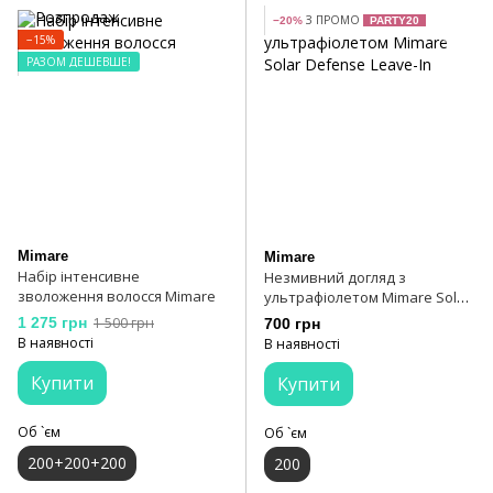
З ПРОМО
−20%
PARTY20
−15%
РАЗОМ ДЕШЕВШЕ!
Mimare
Mimare
Набір інтенсивне
Незмивний догляд з
зволоження волосся Mimare
ультрафіолетом Mimare Solar
Defense Leave-In
1 275 грн
1 500 грн
700 грн
В наявності
В наявності
Купити
Купити
Об `єм
Об `єм
200+200+200
200