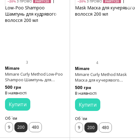
З ПРОМО
З ПРОМО
−20%
PARTY20
−20%
PARTY20
3
4
Mimare
Mimare
Mimare Curly Method Low-Poo
Mimare Curly Method Mask
Shampoo Шампунь для
Маска для кучерявого
кудрявого волосся 200 мл
волосся 200 мл
500 грн
500 грн
В наявності
В наявності
Купити
Купити
Об `єм
Об `єм
9
200
480
9
200
480