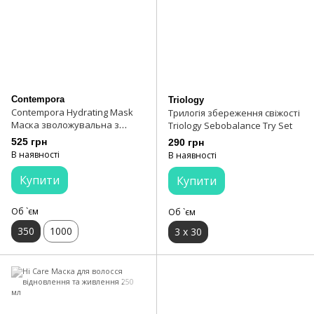
Contempora
Triology
Contempora Hydrating Mask
Трилогія збереження свіжості
Маска зволожувальна з
Triology Sebobalance Try Set
олією обліпихи та олією
525 грн
290 грн
манго 350 мл
В наявності
В наявності
Купити
Купити
Об `єм
Об `єм
350
1000
3 х 30