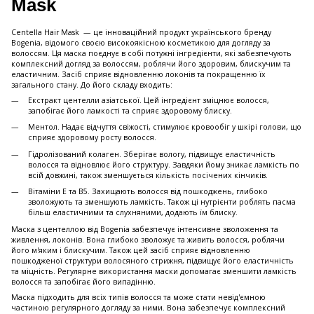
Mask
Centella Hair Mask — це інноваційний продукт українського бренду
Bogenia, відомого своєю високоякісною косметикою для догляду за
волоссям. Ця маска поєднує в собі потужні інгредієнти, які забезпечують
комплексний догляд за волоссям, роблячи його здоровим, блискучим та
еластичним.​ Засіб сприяє відновленню локонів та покращенню їх
загального стану. До його складу входить:
Екстракт центелли азіатської. Цей інгредієнт зміцнює волосся,
запобігає його ламкості та сприяє здоровому блиску. ​
Ментол. Надає відчуття свіжості, стимулює кровообіг у шкірі голови, що
сприяє здоровому росту волосся.​
Гідролізований колаген. Зберігає вологу, підвищує еластичність
волосся та відновлює його структуру.​ Завдяки йому зникає ламкість по
всій довжині, також зменшується кількість посічених кінчиків.
Вітаміни E та B5. Захищають волосся від пошкоджень, глибоко
зволожують та зменшують ламкість.​ Також ці нутрієнти роблять пасма
більш еластичними та слухняними, додають їм блиску.
Маска з центеллою від Bogenia забезпечує інтенсивне зволоження та
живлення, локонів. Вона глибоко зволожує та живить волосся, роблячи
його м'яким і блискучим.​ Також цей засіб сприяє відновленню
пошкодженої структури волосяного стрижня, підвищує його еластичність
та міцність.​ Регулярне використання маски допомагає зменшити ламкість
волосся та запобігає його випадінню.​
Маска підходить для всіх типів волосся та може стати невід'ємною
частиною регулярного догляду за ними. Вона забезпечує комплексний