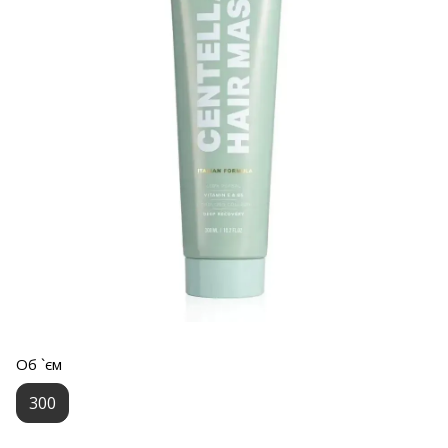
Об `єм
300