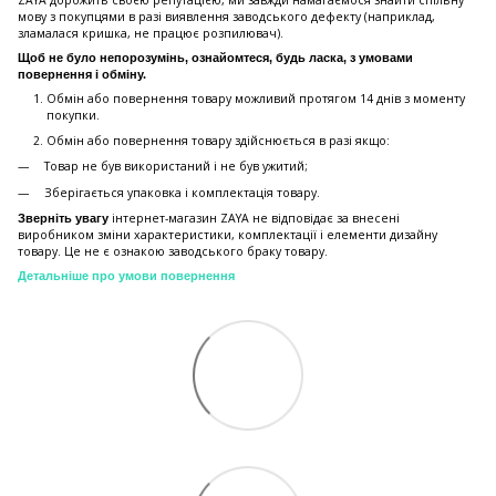
мову з покупцями в разі виявлення заводського дефекту (наприклад,
зламалася кришка, не працює розпилювач).
Щоб не було непорозумінь, ознайомтеся, будь ласка, з умовами
повернення і обміну.
Обмін або повернення товару можливий протягом 14 днів з моменту
покупки.
Обмiн або повернення товару здійснюється в разі якщо:
Товар не був використаний і не був ужитий;
Зберiгається упаковка і комплектація товару.
інтернет-магазин ZAYA не відповідає за внесені
Зверніть увагу
виробником зміни характеристики, комплектації і елементи дизайну
товару. Це не є ознакою заводського браку товару.
Детальніше про умови повернення