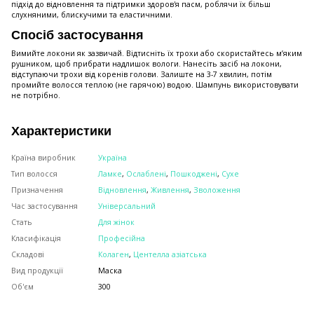
підхід до відновлення та підтримки здоров'я пасм, роблячи їх більш
слухняними, блискучими та еластичними.
Спосіб застосування
Вимийте локони як зазвичай. Відтисніть їх трохи або скористайтесь м’яким
рушником, щоб прибрати надлишок вологи. Нанесіть засіб на локони,
відступаючи трохи від коренів голови. Залиште на 3-7 хвилин, потім
промийте волосся теплою (не гарячою) водою. Шампунь використовувати
не потрібно.
Характеристики
Країна виробник
Україна
Тип волосся
Ламке
,
Ослаблені
,
Пошкоджені
,
Сухе
Призначення
Відновлення
,
Живлення
,
Зволоження
Час застосування
Універсальний
Стать
Для жінок
Класифікація
Професійна
Складові
Колаген
,
Центелла азіатська
Вид продукції
Маска
Об'єм
300