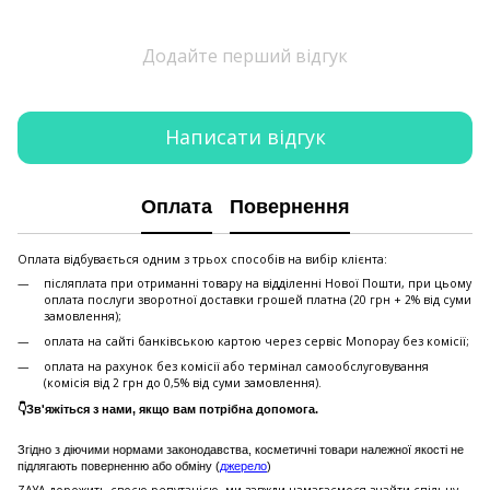
Додайте перший відгук
Написати відгук
Оплата
Повернення
Оплата відбувається одним з трьох способів на вибір клієнта:
післяплата при отриманні товару на відділенні Нової Пошти, при цьому
оплата послуги зворотної доставки грошей платна (20 грн + 2% від суми
замовлення);
оплата на сайті банківською картою через сервіс Monopay без комісії;
оплата на рахунок без комісії або термінал самообслуговування
(комісія від 2 грн до 0,5% від суми замовлення).
👇Зв'яжіться з нами, якщо вам потрібна допомога.
Згідно з діючими нормами законодавства, косметичні товари належної якості не
підлягають поверненню або обміну (
джерело
)
ZAYA дорожить своєю репутацією, ми завжди намагаємося знайти спільну