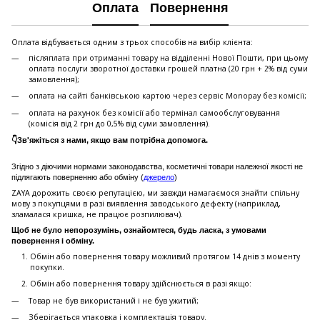
Оплата
Повернення
Оплата відбувається одним з трьох способів на вибір клієнта:
післяплата при отриманні товару на відділенні Нової Пошти, при цьому
оплата послуги зворотної доставки грошей платна (20 грн + 2% від суми
замовлення);
оплата на сайті банківською картою через сервіс Monopay без комісії;
оплата на рахунок без комісії або термінал самообслуговування
(комісія від 2 грн до 0,5% від суми замовлення).
👇Зв'яжіться з нами, якщо вам потрібна допомога.
Згідно з діючими нормами законодавства, косметичні товари належної якості не
підлягають поверненню або обміну (
джерело
)
ZAYA дорожить своєю репутацією, ми завжди намагаємося знайти спільну
мову з покупцями в разі виявлення заводського дефекту (наприклад,
зламалася кришка, не працює розпилювач).
Щоб не було непорозумінь, ознайомтеся, будь ласка, з умовами
повернення і обміну.
Обмін або повернення товару можливий протягом 14 днів з моменту
покупки.
Обмiн або повернення товару здійснюється в разі якщо:
Товар не був використаний і не був ужитий;
Зберiгається упаковка і комплектація товару.