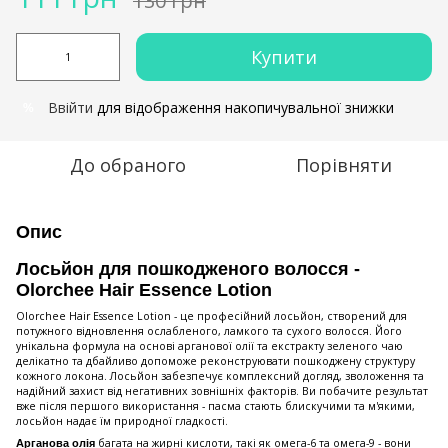
130 грн
Купити
Ввійти
для відображення накопичувальної знижки
%
До обраного
Порівняти
Опис
Лосьйон для пошкодженого волосся -
Olorchee Hair Essence Lotion
Olorchee Hair Essence Lotion - це професійний лосьйон, створений для
потужного відновлення ослабленого, ламкого та сухого волосся. Його
унікальна формула на основі арганової олії та екстракту зеленого чаю
делікатно та дбайливо допоможе реконструювати пошкоджену структуру
кожного локона. Лосьйон забезпечує комплексний догляд, зволоження та
надійний захист від негативних зовнішніх факторів. Ви побачите результат
вже після першого використання - пасма стають блискучими та м'якими,
лосьйон надає їм природної гладкості.
багата на жирні кислоти, такі як омега-6 та омега-9 - вони
Арганова олія