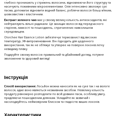
глибоко проникають у стрижень волосини, відновлюючи його структуру та
насичують поживними мікроелементами. Олія інтенсивно зволожує сухі
пасма, допомагає відновити водний баланс, роблячи волосся більш м’яким,
шовковистим і еластичним.
має у своєму велику кількість антиоксидантів, які
Екстракт зеленого чаю
нейтралізують вільні радикали. Це захищає волосся від передчасного
старіння, ламкості та пошкоджень, спричинених навколишнім
середовищем.
Olorchee Hair Essence Lotion забезпечує термозахист від високих
температур, УФ-випромінювання. Він підходить для щоденного
використання, так як не обтяжує та утворює на поверхні локонів легку
невидиму плівку.
Подаруйте своєму волоссю правильний та дбайливий догляд, потужне
зволоження та здоровий вигляд!
Інструкція
Лосьйон можна наносити як на сухе так і на вологе
Спосіб використання:
волосся, адже воно являється незмивним засобом. Невелику кількість
продукту рівномірно розподілити по всій довжині пасм, особливу увагу,
приділяючи пошкодженим ділянкам. Укладайте як зазвичай і
насолоджуйтесь неймовірним блиском та гладкістю ваших локонів.
Характеристики