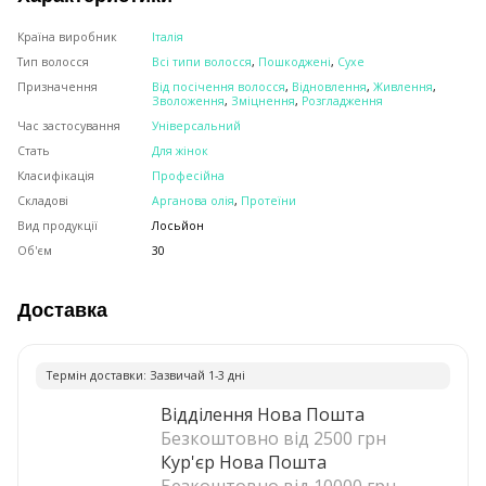
Країна виробник
Італія
Тип волосся
Всі типи волосся
,
Пошкоджені
,
Сухе
Призначення
Від посічення волосся
,
Відновлення
,
Живлення
,
Зволоження
,
Зміцнення
,
Розгладження
Час застосування
Універсальний
Стать
Для жінок
Класифікація
Професійна
Складові
Арганова олія
,
Протеїни
Вид продукції
Лосьйон
Об'єм
30
Доставка
Термiн доставки: Зазвичай 1-3 днi
Відділення Нова Пошта
Безкоштовно від 2500 грн
Кур'єр Нова Пошта