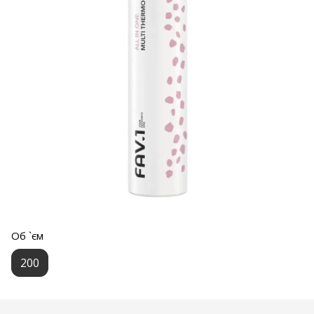
Об `єм
200