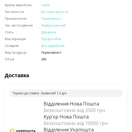
Країна виробник
Італія
Тип волосся
Всі типи волосся
Призначення
Термозахист
Час застосування
Універсальний
Стать
Для жінок
Класифікація
Професійна
Складові
Без парабенів
Вид продукції
Термозахист
Об'єм
200
Доставка
Термiн доставки: Зазвичай 1-3 днi
Відділення Нова Пошта
Безкоштовно від 2500 грн
Кур'єр Нова Пошта
Безкоштовно від 10000 грн
Відділення Укрпошта