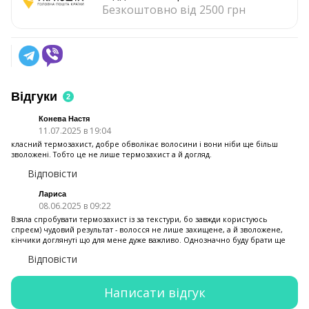
Безкоштовно від 2500 грн
Відгуки
2
Конева Настя
11.07.2025 в 19:04
класний термозахист, добре обволікає волосини і вони ніби ще більш
зволожені. Тобто це не лише термозахист а й догляд.
Відповісти
Лариса
08.06.2025 в 09:22
Взяла спробувати термозахист із за текстури, бо завжди користуюсь
спреєм) чудовий результат - волосся не лише захищене, а й зволожене,
кінчики доглянуті що для мене дуже важливо. Однозначно буду брати ще
Відповісти
Написати відгук