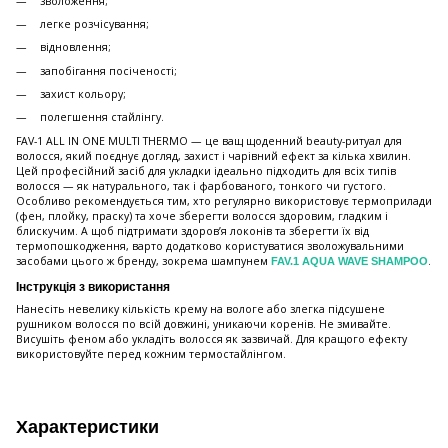
зволоження;
легке розчісування;
відновлення;
запобігання посіченості;
захист кольору;
полегшення стайлінгу.
FAV-1 ALL IN ONE MULTI THERMO — це ващ щоденний beauty-ритуал для
волосся, який поєднує догляд, захист і чарівний ефект за кілька хвилин.
Цей професійний засіб для укладки ідеально підходить для всіх типів
волосся — як натурального, так і фарбованого, тонкого чи густого.
Особливо рекомендується тим, хто регулярно використовує термоприлади
(фен, плойку, праску) та хоче зберегти волосся здоровим, гладким і
блискучим. А щоб підтримати здоров’я локонів та зберегти їх від
термопошкодження, варто додатково користуватися зволожувальними
засобами цього ж бренду, зокрема шампунем
.
FAV.1 AQUA WAVE SHAMPOO
Інструкція з використання
Нанесіть невелику кількість крему на вологе або злегка підсушене
рушником волосся по всій довжині, уникаючи коренів. Не змивайте.
Висушіть феном або укладіть волосся як зазвичай. Для кращого ефекту
використовуйте перед кожним термостайлінгом.
Характеристики