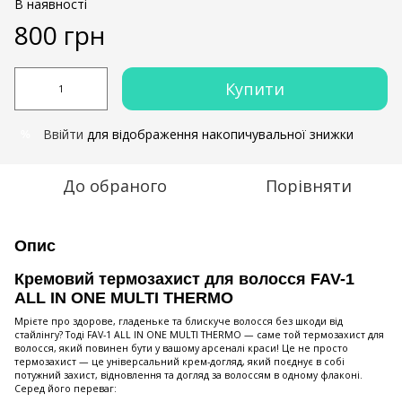
В наявності
800 грн
Купити
Ввійти
для відображення накопичувальної знижки
%
До обраного
Порівняти
Опис
Кремовий термозахист для волосся FAV-1
ALL IN ONE MULTI THERMO
Мрієте про здорове, гладеньке та блискуче волосся без шкоди від
стайлінгу? Тоді FAV-1 ALL IN ONE MULTI THERMO — саме той термозахист для
волосся, який повинен бути у вашому арсеналі краси! Це не просто
термозахист — це універсальний крем-догляд, який поєднує в собі
потужний захист, відновлення та догляд за волоссям в одному флаконі.
Серед його переваг: