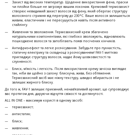
Захист від високих температур. Щоденне використання фена, праски
чи плойки більше не загрожує вашим локонам. Кремовий термозахист
створює невидимий захист волосся від фену, який оберігає структуру
волосяного стрижня від перегріву до 230°C. Ваше волосся залишається
живим, еластичним і не пересушується навіть після активного
стайлінгу.
Живлення та зволоження. Термозахисний крем збагачено
натуральними компонентами, які глибоко зволожують, відновлюють
пошкоджене волосся та запобігають появі посічених кінчиків.
Антифриз-ефект та легке розчісування. Забудьте про пухнастість,
статичну електрику та складнощі з розчісуванням! FAV-1 миттєво
пригладжує структуру волосся, надає йому шовковистості та
слухняності.
Блиск, м’якість і легкість. Після використання крему зачіска виглядає
так, ніби ви щойно з салону: блискуча, жива, без обтяження.
Термозахисний засіб має ніжну текстуру, швидко вбирається і не
залишає жирного блиску.
До того ж, FAV-1 залишає приємний, ненав’язливий аромат, що супроводжує
вас протягом дня, даруючи відчуття свіжості та доглянутості.
ALL IN ONE – максимум користі в одному засобі:
термозахист;
антистатик;
блиск;
живлення;