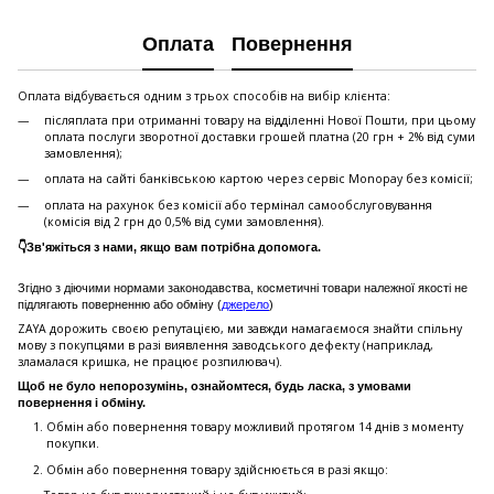
Оплата
Повернення
Оплата відбувається одним з трьох способів на вибір клієнта:
післяплата при отриманні товару на відділенні Нової Пошти, при цьому
оплата послуги зворотної доставки грошей платна (20 грн + 2% від суми
замовлення);
оплата на сайті банківською картою через сервіс Monopay без комісії;
оплата на рахунок без комісії або термінал самообслуговування
(комісія від 2 грн до 0,5% від суми замовлення).
👇Зв'яжіться з нами, якщо вам потрібна допомога.
Згідно з діючими нормами законодавства, косметичні товари належної якості не
підлягають поверненню або обміну (
джерело
)
ZAYA дорожить своєю репутацією, ми завжди намагаємося знайти спільну
мову з покупцями в разі виявлення заводського дефекту (наприклад,
зламалася кришка, не працює розпилювач).
Щоб не було непорозумінь, ознайомтеся, будь ласка, з умовами
повернення і обміну.
Обмін або повернення товару можливий протягом 14 днів з моменту
покупки.
Обмiн або повернення товару здійснюється в разі якщо: