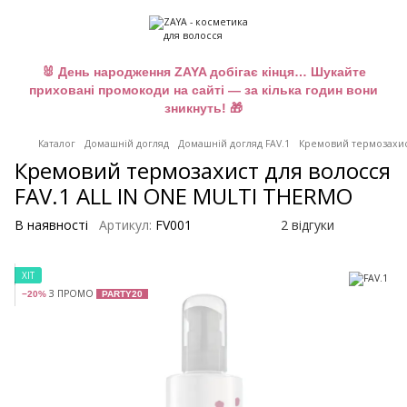
🐰 День народження ZAYA добігає кінця… Шукайте
приховані промокоди на сайті — за кілька годин вони
зникнуть! 🎁
Каталог
Домашній догляд
Домашній догляд FAV.1
Кремовий термозахис
Кремовий термозахист для волосся
FAV.1 ALL IN ONE MULTI THERMO
В наявності
Артикул:
FV001
2 відгуки
ХІТ
З ПРОМО
−20%
PARTY20