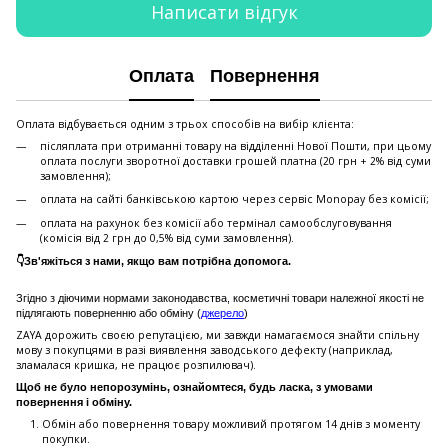
Написати відгук
Оплата
Повернення
Оплата відбувається одним з трьох способів на вибір клієнта:
післяплата при отриманні товару на відділенні Нової Пошти, при цьому
оплата послуги зворотної доставки грошей платна (20 грн + 2% від суми
замовлення);
оплата на сайті банківською картою через сервіс Monopay без комісії;
оплата на рахунок без комісії або термінал самообслуговування
(комісія від 2 грн до 0,5% від суми замовлення).
👇Зв'яжіться з нами, якщо вам потрібна допомога.
Згідно з діючими нормами законодавства, косметичні товари належної якості не
підлягають поверненню або обміну (
джерело
)
ZAYA дорожить своєю репутацією, ми завжди намагаємося знайти спільну
мову з покупцями в разі виявлення заводського дефекту (наприклад,
зламалася кришка, не працює розпилювач).
Щоб не було непорозумінь, ознайомтеся, будь ласка, з умовами
повернення і обміну.
Обмін або повернення товару можливий протягом 14 днів з моменту
покупки.