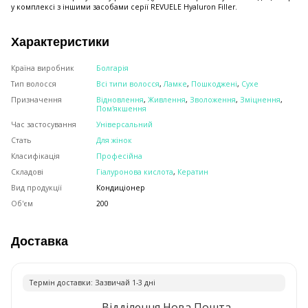
у комплексі з іншими засобами серії REVUELE Hyaluron Filler.
Характеристики
Країна виробник
Болгарія
Тип волосся
Всі типи волосся
,
Ламке
,
Пошкоджені
,
Сухе
Призначення
Відновлення
,
Живлення
,
Зволоження
,
Зміцнення
,
Пом'якшення
Час застосування
Універсальний
Стать
Для жінок
Класифікація
Професійна
Складові
Гіалуронова кислота
,
Кератин
Вид продукції
Кондиціонер
Об'єм
200
Доставка
Термiн доставки: Зазвичай 1-3 днi
Відділення Нова Пошта