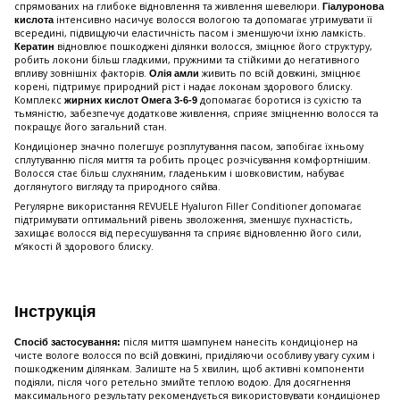
спрямованих на глибоке відновлення та живлення шевелюри.
Гіалуронова
інтенсивно насичує волосся вологою та допомагає утримувати її
кислота
всередині, підвищуючи еластичність пасом і зменшуючи їхню ламкість.
відновлює пошкоджені ділянки волосся, зміцнює його структуру,
Кератин
робить локони більш гладкими, пружними та стійкими до негативного
впливу зовнішніх факторів.
живить по всій довжині, зміцнює
Олія амли
корені, підтримує природний ріст і надає локонам здорового блиску.
Комплекс
допомагає боротися із сухістю та
жирних кислот Омега 3-6-9
тьмяністю, забезпечує додаткове живлення, сприяє зміцненню волосся та
покращує його загальний стан.
Кондиціонер значно полегшує розплутування пасом, запобігає їхньому
сплутуванню після миття та робить процес розчісування комфортнішим.
Волосся стає більш слухняним, гладеньким і шовковистим, набуває
доглянутого вигляду та природного сяйва.
Регулярне використання REVUELE Hyaluron Filler Conditioner допомагає
підтримувати оптимальний рівень зволоження, зменшує пухнастість,
захищає волосся від пересушування та сприяє відновленню його сили,
м’якості й здорового блиску.
Інструкція
після миття шампунем нанесіть кондиціонер на
Спосіб застосування:
чисте вологе волосся по всій довжині, приділяючи особливу увагу сухим і
пошкодженим ділянкам. Залиште на 5 хвилин, щоб активні компоненти
подіяли, після чого ретельно змийте теплою водою. Для досягнення
максимального результату рекомендується використовувати кондиціонер