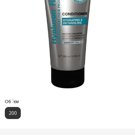
Об `єм
200