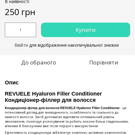
В наявності
250 грн
Купити
Ввійти
для відображення накопичувальної знижки
%
До обраного
Порівняти
Опис
REVUELE Hyaluron Filler Conditioner
Кондиціонер-філлер для волосся
- це
Кондиціонер-філер для волосся
REVUELE Hyaluron Filler Conditioner
інтенсивний догляд для зневодненого, ослабленого та схильного до
ламкості волосся. Засіб допомагає відновити оптимальний рівень
зволоження, полегшує розчісування та робить локони більш гладенькими,
м’якими й блискучими вже після першого використання.
Ефективність кондиціонера забезпечує комплекс активних компонентів,