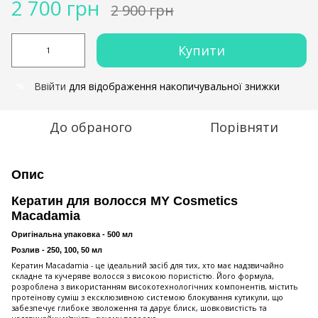
2 700 грн
2 900 грн
Купити
Ввійти
для відображення накопичувальної знижки
%
До обраного
Порівняти
Опис
Кератин для волосся MY Cosmetics
Macadamia
Оригінальна упаковка - 500 мл
Розлив - 250, 100, 50 мл
Кератин Macadamia - це ідеальний засіб для тих, хто має надзвичайно
складне та кучеряве волосся з високою пористістю. Його формула,
розроблена з використанням високотехнологічних компонентів, містить
протеїнову суміш з ексклюзивною системою блокування кутикули, що
забезпечує глибоке зволоження та дарує блиск, шовковистість та