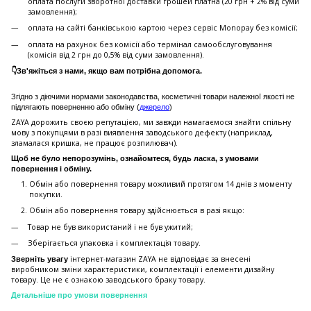
оплата послуги зворотної доставки грошей платна (20 грн + 2% від суми
замовлення);
оплата на сайті банківською картою через сервіс Monopay без комісії;
оплата на рахунок без комісії або термінал самообслуговування
(комісія від 2 грн до 0,5% від суми замовлення).
👇Зв'яжіться з нами, якщо вам потрібна допомога.
Згідно з діючими нормами законодавства, косметичні товари належної якості не
підлягають поверненню або обміну (
джерело
)
ZAYA дорожить своєю репутацією, ми завжди намагаємося знайти спільну
мову з покупцями в разі виявлення заводського дефекту (наприклад,
зламалася кришка, не працює розпилювач).
Щоб не було непорозумінь, ознайомтеся, будь ласка, з умовами
повернення і обміну.
Обмін або повернення товару можливий протягом 14 днів з моменту
покупки.
Обмiн або повернення товару здійснюється в разі якщо:
Товар не був використаний і не був ужитий;
Зберiгається упаковка і комплектація товару.
інтернет-магазин ZAYA не відповідає за внесені
Зверніть увагу
виробником зміни характеристики, комплектації і елементи дизайну
товару. Це не є ознакою заводського браку товару.
Детальніше про умови повернення