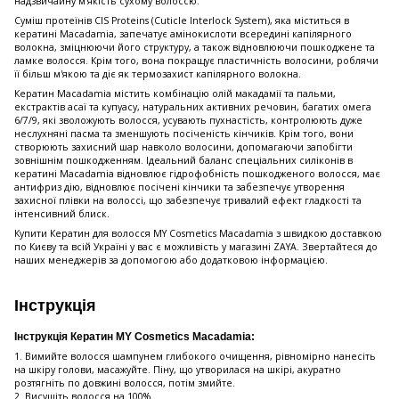
надзвичайну м'якість сухому волоссю.
Суміш протеїнів CIS Proteins (Cuticle Interlock System), яка міститься в
кератині Macadamia, запечатує амінокислоти всередині капілярного
волокна, зміцнюючи його структуру, а також відновлюючи пошкоджене та
ламке волосся. Крім того, вона покращує пластичність волосини, роблячи
її більш м'якою та діє як термозахист капілярного волокна.
Кератин Macadamia містить комбінацію олій макадамії та пальми,
екстрактів асаї та купуасу, натуральних активних речовин, багатих омега
6/7/9, які зволожують волосся, усувають пухнастість, контролюють дуже
неслухняні пасма та зменшують посіченість кінчиків. Крім того, вони
створюють захисний шар навколо волосини, допомагаючи запобігти
зовнішнім пошкодженням. Ідеальний баланс спеціальних силіконів в
кератині Macadamia відновлює гідрофобність пошкодженого волосся, має
антифриз дію, відновлює посічені кінчики та забезпечує утворення
захисної плівки на волоссі, що забезпечує тривалий ефект гладкості та
інтенсивний блиск.
Купити Кератин для волосся MY Cosmetics Macadamia з швидкою доставкою
по Києву та всій Україні у вас є можливість у магазині ZAYA. Звертайтеся до
наших менеджерів за допомогою або додатковою інформацією.
Інструкція
Інструкція Кератин MY Cosmetics Macadamia:
1. Вимийте волосся шампунем глибокого очищення, рівномірно нанесіть
на шкіру голови, масажуйте. Піну, що утворилася на шкірі, акуратно
розтягніть по довжині волосся, потім змийте.
2. Висушіть волосся на 100%.