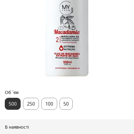
Об `єм
500
250
100
50
В наявності