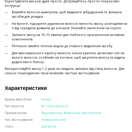
Користуватися маскою дуже просто. Дотримуйтесь простої покрокової
інструкції:
Вимийте волосся шампунем, щоб видалити забруднення та залишки
засобів для укладки.
На вологе, підсушене рушником волосся нанесіть маску, розподіляючи
її від середини довжини до кінчиків. Уникайте нанесення на корені.
Залиште маску на 10–15 хвилин для глибокого проникнення активних
компонентів.
Ретельно змийте теплою водою до повного видалення засобу.
Для максимального ефекту нанесіть кілька крапель арганової олії на
вологе волосся, особливо на кінчики, щоб закріпити вологу та надати
додаткового блиску.
Використовуйте маску 1–2 рази на тиждень залежно від стану волосся. Для
сильно пошкоджених пасм можливе частіше застосування.
Характеристики
Країна виробник
Китай
Тип волосся
Всі типи волосся
Призначення
Відновлення
,
Живлення
,
Зволоження
Час застосування
Універсальний
Стать
Для жінок