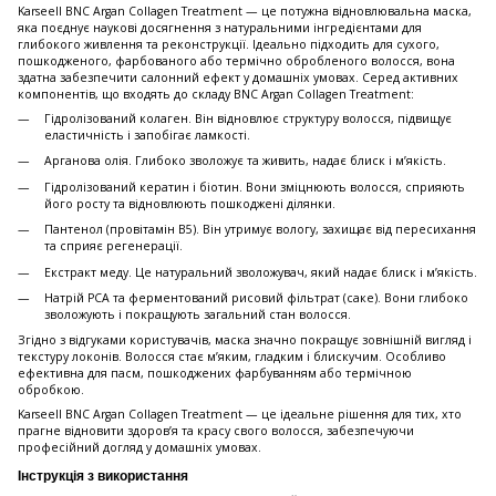
Karseell BNC Argan Collagen Treatment — це потужна відновлювальна маска,
яка поєднує наукові досягнення з натуральними інгредієнтами для
глибокого живлення та реконструкції. Ідеально підходить для сухого,
пошкодженого, фарбованого або термічно обробленого волосся, вона
здатна забезпечити салонний ефект у домашніх умовах. Серед активних
компонентів, що входять до складу BNC Argan Collagen Treatment:
Гідролізований колаген. Він відновлює структуру волосся, підвищує
еластичність і запобігає ламкості.
Арганова олія. Глибоко зволожує та живить, надає блиск і м’якість.
Гідролізований кератин і біотин. Вони зміцнюють волосся, сприяють
його росту та відновлюють пошкоджені ділянки.
Пантенол (провітамін B5). Він утримує вологу, захищає від пересихання
та сприяє регенерації.
Екстракт меду. Це натуральний зволожувач, який надає блиск і м’якість.
Натрій PCA та ферментований рисовий фільтрат (саке). Вони глибоко
зволожують і покращують загальний стан волосся.
Згідно з відгуками користувачів, маска значно покращує зовнішній вигляд і
текстуру локонів. Волосся стає м’яким, гладким і блискучим. Особливо
ефективна для пасм, пошкоджених фарбуванням або термічною
обробкою.
Karseell BNC Argan Collagen Treatment — це ідеальне рішення для тих, хто
прагне відновити здоров’я та красу свого волосся, забезпечуючи
професійний догляд у домашніх умовах.
Інструкція з використання