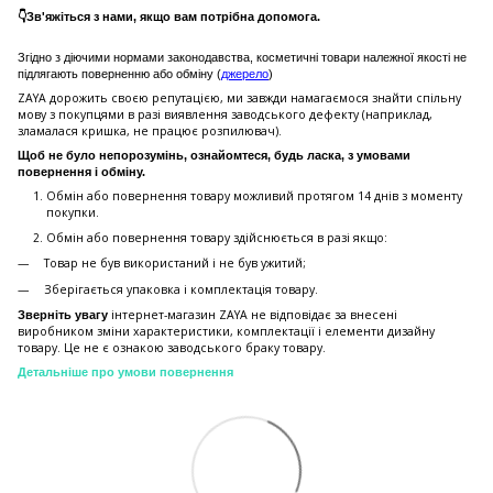
👇Зв'яжіться з нами, якщо вам потрібна допомога.
Згідно з діючими нормами законодавства, косметичні товари належної якості не
підлягають поверненню або обміну (
джерело
)
ZAYA дорожить своєю репутацією, ми завжди намагаємося знайти спільну
мову з покупцями в разі виявлення заводського дефекту (наприклад,
зламалася кришка, не працює розпилювач).
Щоб не було непорозумінь, ознайомтеся, будь ласка, з умовами
повернення і обміну.
Обмін або повернення товару можливий протягом 14 днів з моменту
покупки.
Обмiн або повернення товару здійснюється в разі якщо:
Товар не був використаний і не був ужитий;
Зберiгається упаковка і комплектація товару.
інтернет-магазин ZAYA не відповідає за внесені
Зверніть увагу
виробником зміни характеристики, комплектації і елементи дизайну
товару. Це не є ознакою заводського браку товару.
Детальніше про умови повернення