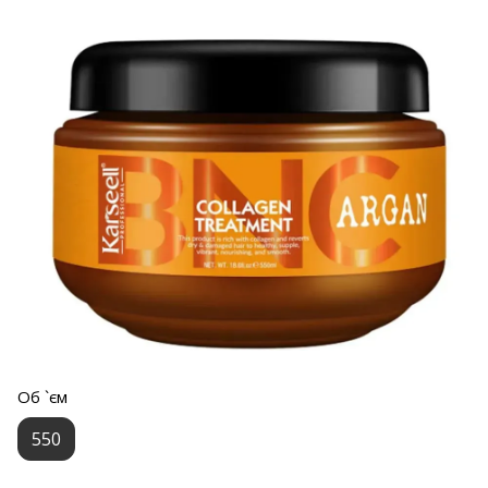
Об `єм
550