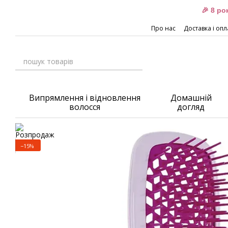
Перейти до основного контенту
🎉 8 р
Про нас
Доставка і опл
Випрямлення і відновлення
Домашній
волосся
догляд
−15%