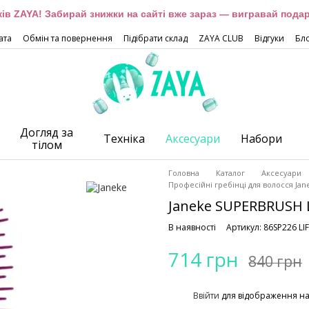
оків ZAYA! Забирай знижки на сайті вже зараз — вигравай подар
ата
Обмін та повернення
Підібрати склад
ZAYA CLUB
Відгуки
Бл
Догляд за
Техніка
Аксесуари
Набори
тілом
Головна
Каталог
Аксесуари
Професійні гребінці для волосся Jan
Janeke SUPERBRUSH L
В наявності
Артикул: 86SP226 LIF
714 грн
840 грн
%
Ввійти
для відображення н