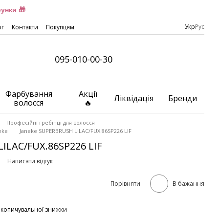
унки 🎁
Укр
Рус
ог
Контакти
Покупцям
095-010-00-30
Фарбування
Акції
Ліквідація
Бренди
волосся
🔥
Професійні гребінці для волосся
eke
Janeke SUPERBRUSH LILAC/FUX.86SP226 LIF
ILAC/FUX.86SP226 LIF
Написати відгук
Порівняти
В бажання
акопичувальної знижки