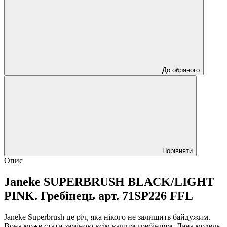
До обраного
Порівняти
Опис
Janeke SUPERBRUSH BLACK/LIGHT
PINK. Гребінець арт. 71SP226 FFL
Janeke Superbrush це річ, яка нікого не залишить байдужим.
Вона може стати заміною всім вашим гребінцям. Дана модель