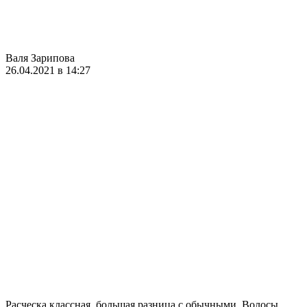
Валя Зарипова
26.04.2021 в 14:27
Расческа классная, большая разница с обычными. Волосы