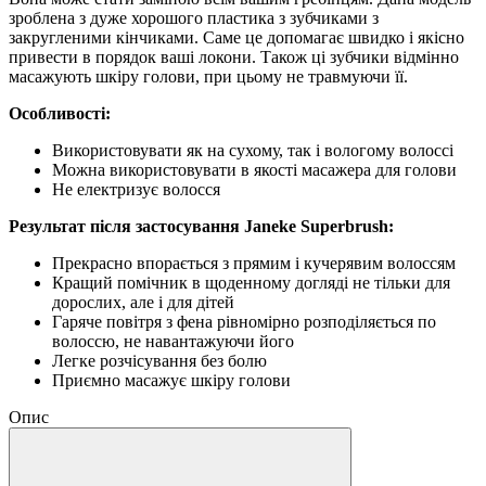
зроблена з дуже хорошого пластика з зубчиками з
закругленими кінчиками. Саме це допомагає швидко і якісно
привести в порядок ваші локони. Також ці зубчики відмінно
масажують шкіру голови, при цьому не травмуючи її.
Особливості:
Використовувати як на сухому, так і вологому волоссі
Можна використовувати в якості масажера для голови
Не електризує волосся
Результат після застосування Janeke Superbrush:
Прекрасно впорається з прямим і кучерявим волоссям
Кращий помічник в щоденному догляді не тільки для
дорослих, але і для дітей
Гаряче повітря з фена рівномірно розподіляється по
волоссю, не навантажуючи його
Легке розчісування без болю
Приємно масажує шкіру голови
Опис