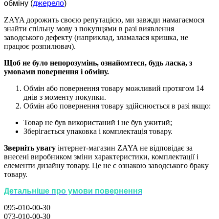
обміну (
джерело
)
ZAYA дорожить своєю репутацією, ми завжди намагаємося
знайти спільну мову з покупцями в разі виявлення
заводського дефекту (наприклад, зламалася кришка, не
працює розпилювач).
Щоб не було непорозумінь, ознайомтеся, будь ласка, з
умовами повернення і обміну.
Обмін або повернення товару можливий протягом 14
днів з моменту покупки.
Обмiн або повернення товару здійснюється в разі якщо:
Товар не був використаний і не був ужитий;
Зберiгається упаковка і комплектація товару.
Зверніть увагу
інтернет-магазин ZAYA не відповідає за
внесені виробником зміни характеристики, комплектації і
елементи дизайну товару. Це не є ознакою заводського браку
товару.
Детальніше про умови повернення
095-010-00-30
073-010-00-30