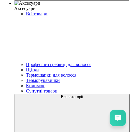
Аксесуари
Всі товари
Професійні гребінці для волосся
Щітки
Термошапки для волосся
Терморукавички
Килимок
Супутні товари
Всі категорії