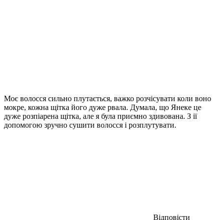
Моє волосся сильно плутається, важко розчісувати коли воно
мокре, кожна щітка його дуже рвала. Думала, що Янеке це
дуже розпіарена щітка, але я була приємно здивована. З ії
допомогою зручно сушити волосся і розплутувати.
Відповісти