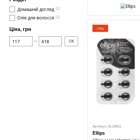
12
Домашній догляд
12
Олія для волосся
−10%
Ціна, грн
Від Ціна, грн
До Ціна, грн
ОК
Артикул: ELL0002
Ellips