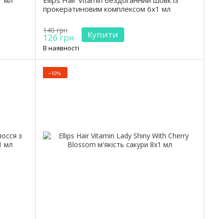
1 мл
Ellips Hair Vitamin бездоганний шовк із
прокератиновим комплексом 6х1 мл
140 грн
Купити
126 грн
В наявності
−10%