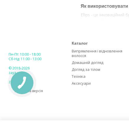
Як використовувати 
Ellips - це інноваційний
компонентів, що допома
проблем, з якими можуть
Капсули для волосся - 
долоні, нанести на вол
Каталог
для волосся, щоб покра
Випрямлення і відновлення
Пн-Пт: 10:00 - 18:00
ламкості, відновити су
волосся
Сб-Нд: 11:00 - 13:00
Домашній догляд
Де купити вітаміни д
© 2018-2026
Догляд за тілом
zaya.ua
Якщо ви бажаєте зміцнит
Техніка
для догляду за волоссям
ZAYA GLOBAL
Аксесуари
Мобільна версія