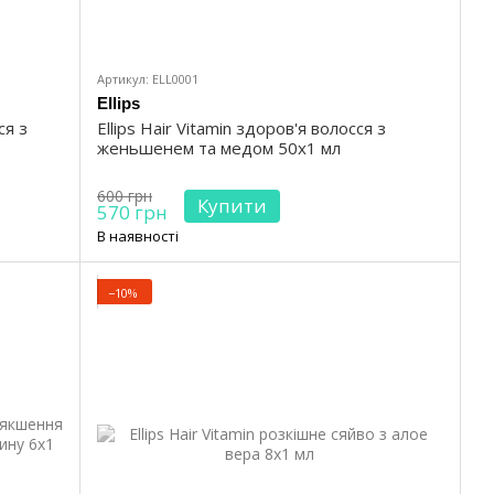
Артикул: ELL0001
Ellips
ся з
Ellips Hair Vitamin здоров'я волосся з
женьшенем та медом 50х1 мл
600 грн
Купити
570 грн
В наявності
−10%