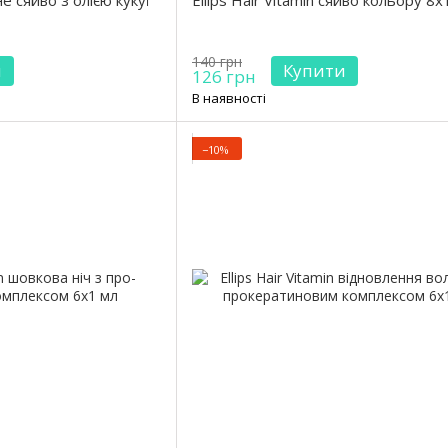
чне сяйво з олією кукуї
Ellips Hair Vitamin сяйво кольору 8х
140 грн
и
Купити
126 грн
В наявності
−10%