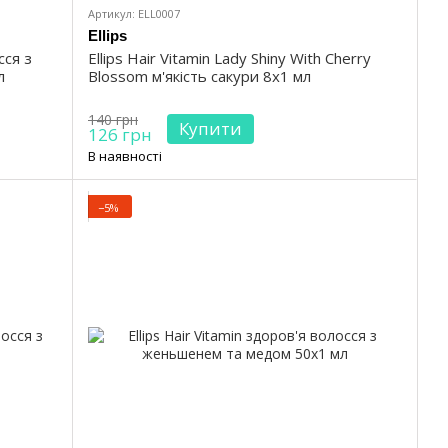
Артикул: ELL0007
Ellips
Ellips Hair Vitamin Lady Shiny With Cherry
сся з
Blossom м'якість сакури 8х1 мл
л
140 грн
Купити
126 грн
В наявності
−5%