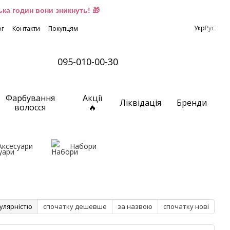
ка годин вони зникнуть! 🎁
Укр
Рус
ог
Контакти
Покупцям
095-010-00-30
Фарбування
Акції
Ліквідація
Бренди
волосся
🔥
Аксесуари
Набори
улярністю
спочатку дешевше
за назвою
спочатку нові