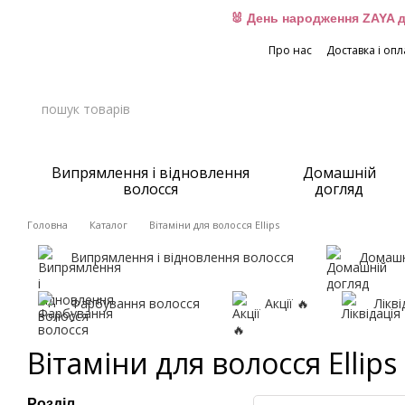
Перейти до основного контенту
🐰 День народження ZAYA д
Про нас
Доставка і опл
Випрямлення і відновлення
Домашній
волосся
догляд
Головна
Каталог
Вітаміни для волосся Ellips
Випрямлення і відновлення волосся
Домашн
Фарбування волосся
Акції 🔥
Лікві
Вітаміни для волосся Ellips
Розділ