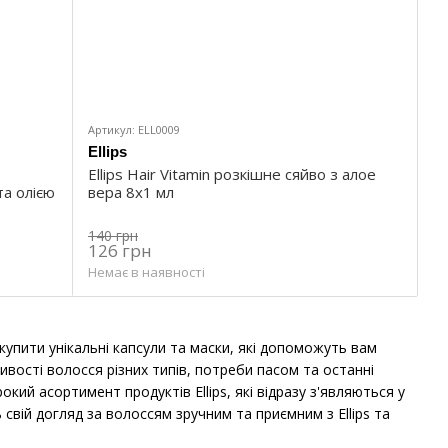
Артикул: ELL0009
Ellips
Ellips Hair Vitamin розкішне сяйво з алое
та олією
вера 8х1 мл
140 грн
126 грн
Немає в наявності
 купити унікальні капсули та маски, які допоможуть вам
вості волосся різних типів, потреби пасом та останні
кий асортимент продуктів Ellips, які відразу з'являються у
вій догляд за волоссям зручним та приємним з Ellips та