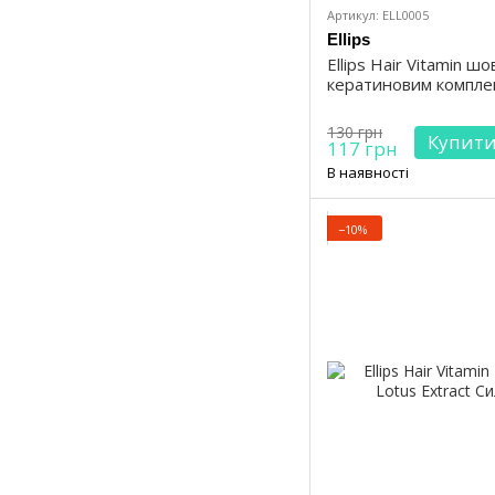
Артикул: ELL0005
Ellips
Ellips Hair Vitamin шо
кератиновим компле
130 грн
Купит
117 грн
В наявності
−10%