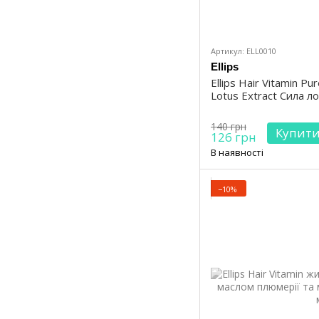
Артикул: ELL0010
Ellips
Ellips Hair Vitamin Pu
Lotus Extract Сила л
140 грн
Купит
126 грн
В наявності
−10%