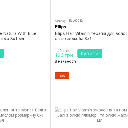
Артикул: ELL00012
Ellips
re Natura With Blue
Ellips Hair Vitamin терапія для волос
отоса 8х1 мл
олією жожоба 8х1
140 грн
и
Купити
126 грн
В наявності
−10%