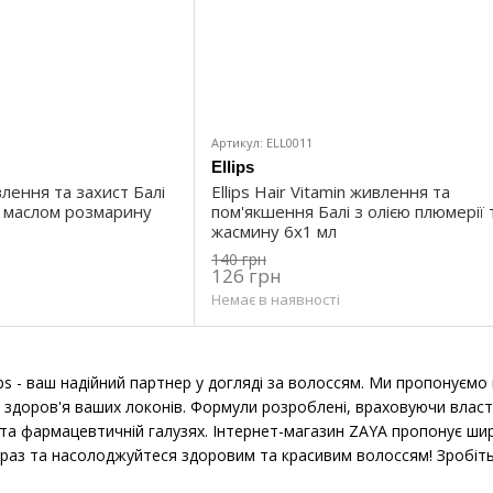
Артикул: ELL0011
Ellips
ивлення та захист Балі
Ellips Hair Vitamin живлення та
а маслом розмарину
пом'якшення Балі з олією плюмерії 
жасмину 6х1 мл
140 грн
126 грн
Немає в наявності
ips - ваш надійний партнер у догляді за волоссям. Ми пропонуємо
здоров'я ваших локонів. Формули розроблені, враховуючи власти
 та фармацевтичній галузях. Інтернет-магазин ZAYA пропонує широ
аз та насолоджуйтеся здоровим та красивим волоссям! Зробіть с