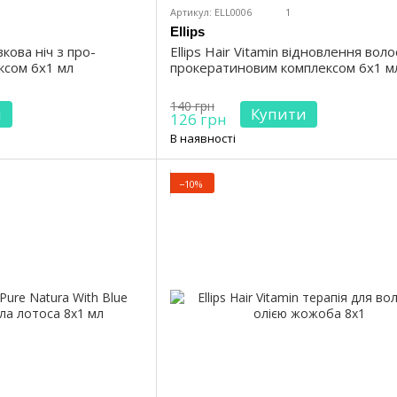
Артикул: ELL0006
1
Ellips
вкова ніч з про-
Ellips Hair Vitamin відновлення воло
ксом 6x1 мл
прокератиновим комплексом 6х1 м
140 грн
и
Купити
126 грн
В наявності
−10%