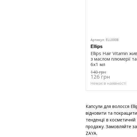
Артикул: ELL0008
Ellips
Ellips Hair Vitamin ж
з маслом плюмерії т
6х1 мл
140 грн
126 грн
Немає в наявності
Капсули для волосся Ell
відновити та покращити 
тенденції в косметичній
продажу. Замовляйте зар
ZAYA.