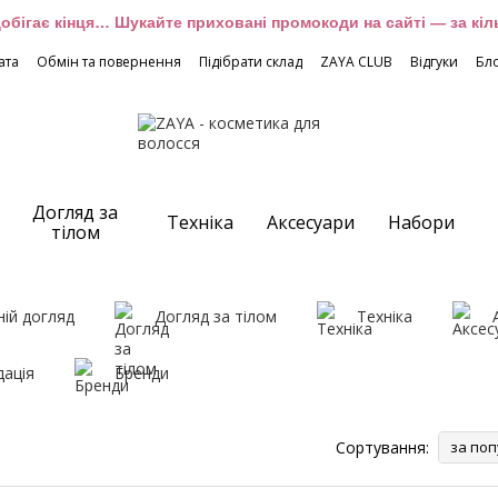
обігає кінця… Шукайте приховані промокоди на сайті — за кіль
ата
Обмін та повернення
Підібрати склад
ZAYA CLUB
Відгуки
Бл
Догляд за
Техніка
Аксесуари
Набори
тілом
ій догляд
Догляд за тілом
Техніка
дація
Бренди
Сортування:
за поп