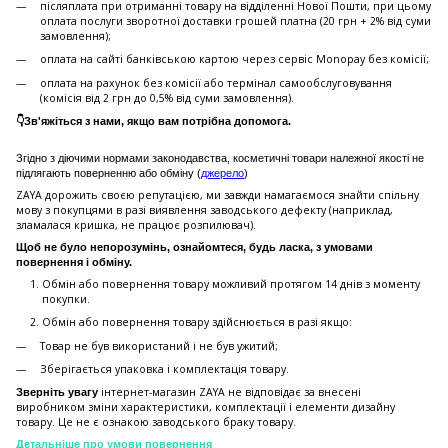
післяплата при отриманні товару на відділенні Нової Пошти, при цьому
оплата послуги зворотної доставки грошей платна (20 грн + 2% від суми
замовлення);
оплата на сайті банківською картою через сервіс Monopay без комісії;
оплата на рахунок без комісії або термінал самообслуговування
(комісія від 2 грн до 0,5% від суми замовлення).
👇Зв'яжіться з нами, якщо вам потрібна допомога.
Згідно з діючими нормами законодавства, косметичні товари належної якості не
підлягають поверненню або обміну (
джерело
)
ZAYA дорожить своєю репутацією, ми завжди намагаємося знайти спільну
мову з покупцями в разі виявлення заводського дефекту (наприклад,
зламалася кришка, не працює розпилювач).
Щоб не було непорозумінь, ознайомтеся, будь ласка, з умовами
повернення і обміну.
Обмін або повернення товару можливий протягом 14 днів з моменту
покупки.
Обмiн або повернення товару здійснюється в разі якщо:
Товар не був використаний і не був ужитий;
Зберiгається упаковка і комплектація товару.
інтернет-магазин ZAYA не відповідає за внесені
Зверніть увагу
виробником зміни характеристики, комплектації і елементи дизайну
товару. Це не є ознакою заводського браку товару.
Детальніше про умови повернення