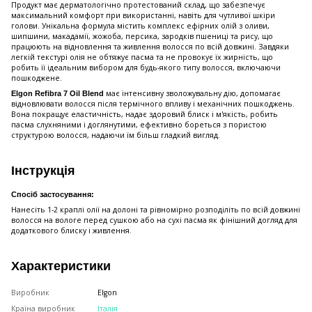
Продукт має дерматологічно протестований склад, що забезпечує
максимальний комфорт при використанні, навіть для чутливої шкіри
голови. Унікальна формула містить комплекс ефірних олій з оливи,
шипшини, макадамії, жожоба, персика, зародків пшениці та рису, що
працюють на відновлення та живлення волосся по всій довжині. Завдяки
легкій текстурі олія не обтяжує пасма та не провокує їх жирність, що
робить її ідеальним вибором для будь-якого типу волосся, включаючи
пошкоджене.
має інтенсивну зволожувальну дію, допомагає
Elgon Refibra 7 Oil Blend
відновлювати волосся після термічного впливу і механічних пошкоджень.
Вона покращує еластичність, надає здоровий блиск і м'якість, робить
пасма слухняними і доглянутими, ефективно бореться з пористою
структурою волосся, надаючи їм більш гладкий вигляд.
Інструкція
Спосіб застосування:
Нанесіть 1-2 краплі олії на долоні та рівномірно розподіліть по всій довжині
волосся на вологе перед сушкою або на сухі пасма як фінішний догляд для
додаткового блиску і живлення.
Характеристики
Виробник
Elgon
Країна виробник
Італія