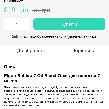
В наявності
819 грн
910 грн
Купити
Ввійти
для відображення накопичувальної знижки
%
До обраного
Порівняти
Опис
Elgon Refibra 7 Oil Blend Олія для волосся 7
масел
від бренду
стане незамінним
Олія для волосся «7 олій»
Elgon
доповненням до вашої рутини догляду за волоссям. Це професійний засіб,
що ефективно відновлює і зволожує волосся, насичує його корисними
мікроелементами та вологою, захищаючи від агресивних зовнішніх
факторів, таких як забруднення, ультрафіолетове випромінювання та інші
негативні впливи довкілля.