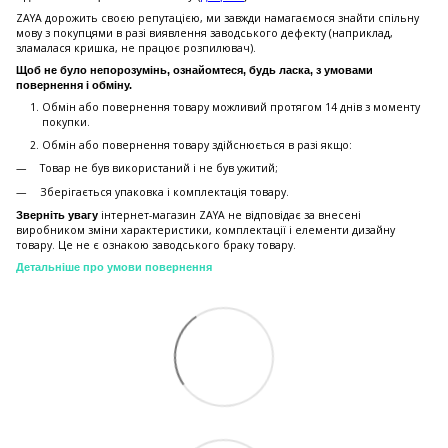
ZAYA дорожить своєю репутацією, ми завжди намагаємося знайти спільну
мову з покупцями в разі виявлення заводського дефекту (наприклад,
зламалася кришка, не працює розпилювач).
Щоб не було непорозумінь, ознайомтеся, будь ласка, з умовами
повернення і обміну.
Обмін або повернення товару можливий протягом 14 днів з моменту
покупки.
Обмiн або повернення товару здійснюється в разі якщо:
Товар не був використаний і не був ужитий;
Зберiгається упаковка і комплектація товару.
інтернет-магазин ZAYA не відповідає за внесені
Зверніть увагу
виробником зміни характеристики, комплектації і елементи дизайну
товару. Це не є ознакою заводського браку товару.
Детальніше про умови повернення