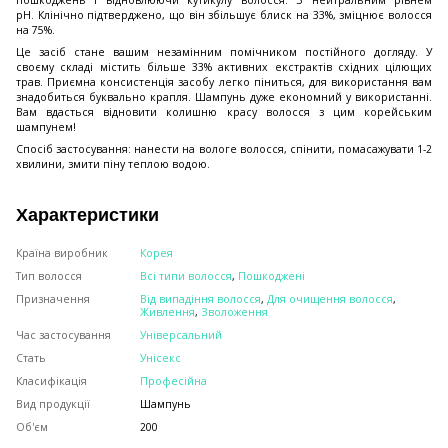
пошкоджень і відновлюючи кутикулу волосся. З нейтральним рівнем
рН. Клінічно підтверджено, що він збільшує блиск на 33%, зміцнює волосся
на 75%.
Це засіб стане вашим незамінним помічником постійного догляду. У
своєму складі містить більше 33% активних екстрактів східних цілющих
трав. Приємна консистенція засобу легко піниться, для використання вам
знадобиться буквально крапля. Шампунь дуже економний у використанні.
Вам вдасться відновити колишню красу волосся з цим корейським
шампунем!
Спосіб застосування: нанести на вологе волосся, спінити, помасажувати 1-2
хвилини, змити піну теплою водою.
Характеристики
Країна виробник
Корея
Тип волосся
Всі типи волосся
,
Пошкоджені
Призначення
Від випадіння волосся
,
Для очищення волосся
,
Живлення
,
Зволоження
Час застосування
Універсальний
Стать
Унісекс
Класифікація
Професійна
Вид продукції
Шампунь
Об'єм
200