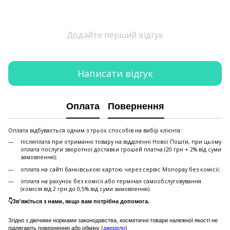
Додайте перший відгук
Написати відгук
Оплата
Повернення
Оплата відбувається одним з трьох способів на вибір клієнта:
післяплата при отриманні товару на відділенні Нової Пошти, при цьому
оплата послуги зворотної доставки грошей платна (20 грн + 2% від суми
замовлення);
оплата на сайті банківською картою через сервіс Monopay без комісії;
оплата на рахунок без комісії або термінал самообслуговування
(комісія від 2 грн до 0,5% від суми замовлення).
👇Зв'яжіться з нами, якщо вам потрібна допомога.
Згідно з діючими нормами законодавства, косметичні товари належної якості не
підлягають поверненню або обміну (
джерело
)