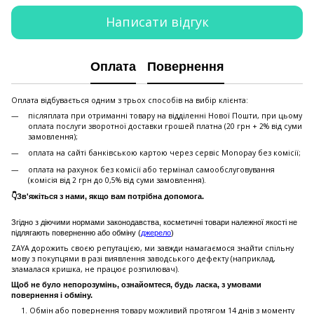
Написати відгук
Оплата
Повернення
Оплата відбувається одним з трьох способів на вибір клієнта:
післяплата при отриманні товару на відділенні Нової Пошти, при цьому
оплата послуги зворотної доставки грошей платна (20 грн + 2% від суми
замовлення);
оплата на сайті банківською картою через сервіс Monopay без комісії;
оплата на рахунок без комісії або термінал самообслуговування
(комісія від 2 грн до 0,5% від суми замовлення).
👇Зв'яжіться з нами, якщо вам потрібна допомога.
Згідно з діючими нормами законодавства, косметичні товари належної якості не
підлягають поверненню або обміну (
джерело
)
ZAYA дорожить своєю репутацією, ми завжди намагаємося знайти спільну
мову з покупцями в разі виявлення заводського дефекту (наприклад,
зламалася кришка, не працює розпилювач).
Щоб не було непорозумінь, ознайомтеся, будь ласка, з умовами
повернення і обміну.
Обмін або повернення товару можливий протягом 14 днів з моменту