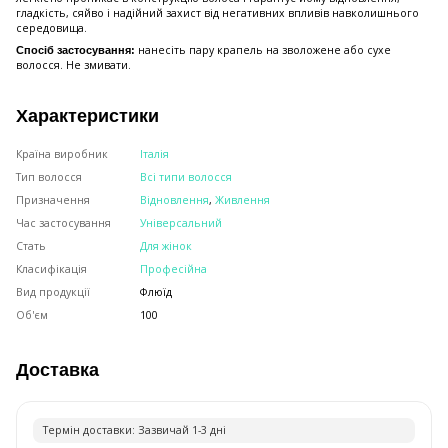
гладкість, сяйво і надійний захист від негативних впливів навколишнього
середовища.
нанесіть пару крапель на зволожене або сухе
Спосіб застосування:
волосся. Не змивати.
Характеристики
Країна виробник
Італія
Тип волосся
Всі типи волосся
Призначення
Відновлення
,
Живлення
Час застосування
Універсальний
Стать
Для жінок
Класифікація
Професійна
Вид продукції
Флюїд
Об'єм
100
Доставка
Термiн доставки: Зазвичай 1-3 днi