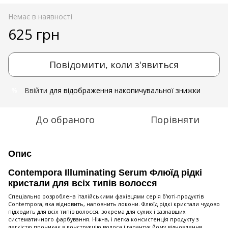
Немає в наявності
625 грн
Повідомити, коли з'явиться
Ввійти
для відображення накопичувальної знижки
%
До обраного
Порівняти
Опис
Contempora Illuminating Serum Флюїд рідкі
кристали для всіх типів волосся
Спеціально розроблена італійськими фахівцями серія б'юті-продуктів
Contempora, яка відновить, наповнить локони. Флюїд рідкі кристали чудово
підходить для всіх типів волосся, зокрема для сухих і зазнавших
систематичного фарбування. Ніжна, і легка консистенція продукту з
легкістю проникає в конструкцію волоса і гарантує йому відновлення,