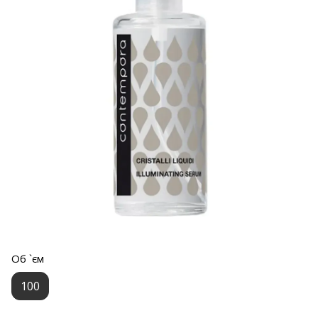
Об `єм
100