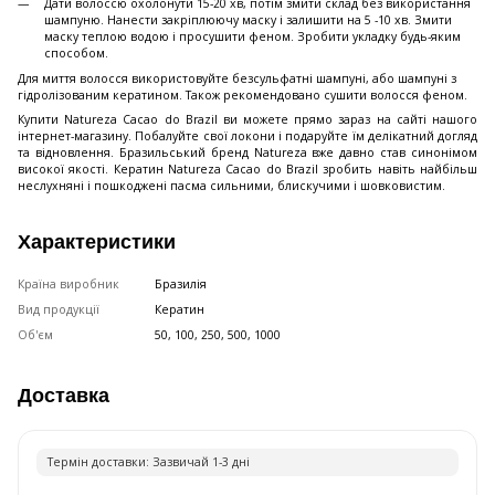
Дати волоссю охолонути 15-20 хв, потім змити склад без використання
шампуню. Нанести закріплюючу маску і залишити на 5 -10 хв. Змити
маску теплою водою і просушити феном. Зробити укладку будь-яким
способом.
Для миття волосся використовуйте безсульфатні шампуні, або шампуні з
гідролізованим кератином. Також рекомендовано сушити волосся феном.
Купити Natureza Cacao do Brazil ви можете прямо зараз на сайті нашого
інтернет-магазину. Побалуйте свої локони і подаруйте їм делікатний догляд
та відновлення. Бразильський бренд Natureza вже давно став синонімом
високої якості. Кератин Natureza Cacao do Brazil зробить навіть найбільш
неслухняні і пошкоджені пасма сильними, блискучими і шовковистим.
Характеристики
Країна виробник
Бразилія
Вид продукції
Кератин
Об'єм
50, 100, 250, 500, 1000
Доставка
Термiн доставки: Зазвичай 1-3 днi