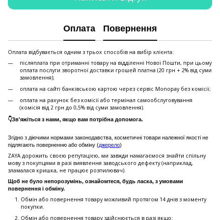
Оплата
Повернення
Оплата відбувається одним з трьох способів на вибір клієнта:
післяплата при отриманні товару на відділенні Нової Пошти, при цьому
оплата послуги зворотної доставки грошей платна (20 грн + 2% від суми
замовлення);
оплата на сайті банківською картою через сервіс Monopay без комісії;
оплата на рахунок без комісії або термінал самообслуговування
(комісія від 2 грн до 0,5% від суми замовлення).
👇Зв'яжіться з нами, якщо вам потрібна допомога.
Згідно з діючими нормами законодавства, косметичні товари належної якості не
підлягають поверненню або обміну (
джерело
)
ZAYA дорожить своєю репутацією, ми завжди намагаємося знайти спільну
мову з покупцями в разі виявлення заводського дефекту (наприклад,
зламалася кришка, не працює розпилювач).
Щоб не було непорозумінь, ознайомтеся, будь ласка, з умовами
повернення і обміну.
Обмін або повернення товару можливий протягом 14 днів з моменту
покупки.
Обмiн або повернення товару здійснюється в разі якщо: