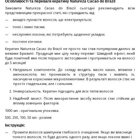
Особливості та переваги кератину Natureza Cacao do Brazil
Замовити Natureza Cacao do Brazil сьогодні рекомендують всім
представницям прекрасної статі, які страждають від:
занадто пухнасте волосся, що електризується;
тонкі і ламкі пасма;
неслухняні локони, які потребують щоденної укладки;
посічені кінчики.
Кератин Natureza Cacao do Brazil не просто так став популярним далеко за
межами Бразилії. Продукція має цілу низку переваг: Швидкий ефект, який
буде помітний вже після першого застосування і протримається на волоссі
до 5 місяців!
Натуральні компоненти. До складу входять масло какао, вітаміни і
амінокислоти, які проникають в структуру пасм і живлять їх,
насичуючи корисними мікроелементами. В результаті волосся стає не
просто гладеньким, але і сильним.
Універсальність. Кератин підходить для всіх типів волосся.
Надійний захист. Після використання засобу волосся стає стійким до
впливу зовнішніх факторів.
1000 мл - оригінальна упоковка.
500, 250, 100, 50 мл - розлив.
Інструкція:
Промити волосся шампунем глибокого очищення. Якщо ви власниця
тонкого волосся, то буде досить одного разу, але якщо локони важкі і