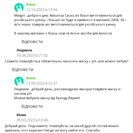
Аліна
12.10.2023 в 13:56
Margot , доброго дня, Natureza Cacao do Brazil виготовлюється для
російського ринку, і більше не буде в наявності в магазині ZAYA. Як і
всіх інших товарів, які виготовлюються для російського ринку.
В нашому магазині є більш нові та якісні засоби для волосся.
Відповісти
Людмила
30.08.2023 в 21:02
Скажите пожалуйста,а обязательно наносить маску с pH, или можно любую?
Відповісти
Аліна
13.09.2023 в 12:37
Людмила , добрий день, рекомендуємо використовувати маску із
кислим pH.
Можна вибрати маску від бренду Raywell.
Відповісти
Юлия
05.03.2023 в 10:49
Добрый день. Подскажите, пожалуйста, на какой другой состав можно
заменить этот кератин? Нигде не могу найти его. Спасибо