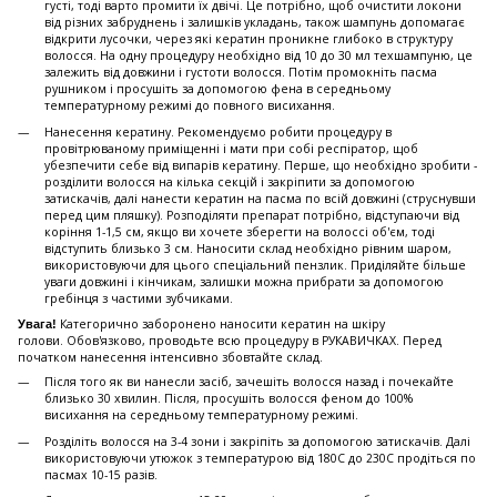
густі, тоді варто промити їх двічі. Це потрібно, щоб очистити локони
від різних забруднень і залишків укладань, також шампунь допомагає
відкрити лусочки, через які кератин проникне глибоко в структуру
волосся. На одну процедуру необхідно від 10 до 30 мл техшампуню, це
залежить від довжини і густоти волосся. Потім промокніть пасма
рушником і просушіть за допомогою фена в середньому
температурному режимі до повного висихання.
Нанесення кератину. Рекомендуємо робити процедуру в
провітрюваному приміщенні і мати при собі респіратор, щоб
убезпечити себе від випарів кератину. Перше, що необхідно зробити -
розділити волосся на кілька секцій і закріпити за допомогою
затискачів, далі нанести кератин на пасма по всій довжині (струснувши
перед цим пляшку). Розподіляти препарат потрібно, відступаючи від
коріння 1-1,5 см, якщо ви хочете зберегти на волоссі об'єм, тоді
відступить близько 3 см. Наносити склад необхідно рівним шаром,
використовуючи для цього спеціальний пензлик. Приділяйте більше
уваги довжині і кінчикам, залишки можна прибрати за допомогою
гребінця з частими зубчиками.
Категорично заборонено наносити кератин на шкіру
Увага!
голови. Обов'язково, проводьте всю процедуру в РУКАВИЧКАХ. Перед
початком нанесення інтенсивно збовтайте склад.
Після того як ви нанесли засіб, зачешіть волосся назад і почекайте
близько 30 хвилин. Після, просушіть волосся феном до 100%
висихання на середньому температурному режимі.
Розділіть волосся на 3-4 зони і закріпіть за допомогою затискачів. Далі
використовуючи утюжок з температурою від 180С до 230С продіться по
пасмах 10-15 разів.