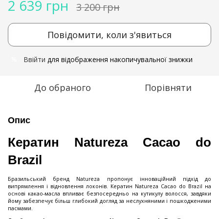
2 639 грн
3 200 грн
Повідомити, коли з'явиться
Ввійти
для відображення накопичувальної знижки
%
До обраного
Порівняти
Опис
Кератин Natureza Cacao do
Brazil
Бразильський бренд Natureza пропонує інноваційний підхід до
випрямлення і відновлення локонів. Кератин Natureza Cacao do Brazil на
основі какао-масла впливає безпосередньо на кутикулу волосся, завдяки
йому забезпечує більш глибокий догляд за неслухняними і пошкодженими
пасмами.