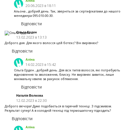
Аліна
20.06.2023 в 18:11
Альона , добрий день. Так, зверніться за сертифікатами до нашого
менеджера 095-010-00-30.
Відповісти
Ольга Ерден
13.02.2023 в 13:13
Доброго дня. Для якого волосся цей ботекс? Він вирівнює?
Відповісти
Аліна
14.02.2023 в 15:42
Ольга Ерден , добрий день. Для всіх типів волосся, які потребують
відновлення та зволоження, блиску. Не вирівняє завиток, лише
мінімальну хвилю за рахунок обтяження.
Відповісти
Наталія Волкова
12.02.2023 в 22:30
Доброго вечора! Дуже подобається в гарячий техніці. З підсмивом.
Результат супер! А в холодній техніці під термошапочку підходить?
Відповісти
Аліна