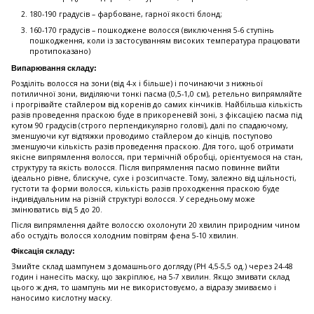
180-190 градусів – фарбоване, гарної якості блонд;
160-170 градусів – пошкоджене волосся (виключення 5-6 ступінь
пошкодження, коли із застосуванням високих температура працювати
протипоказано)
Випарювання складу:
Розділіть волосся на зони (від 4-х і більше) і починаючи з нижньої
потиличної зони, виділяючи тонкі пасма (0,5-1,0 см), ретельно випрямляйте
і прогрівайте стайлером від коренів до самих кінчиків. Найбільша кількість
разів проведення праскою буде в прикореневій зоні, з фіксацією пасма під
кутом 90 градусів (строго перпендикулярно голові), далі по спадаючому,
зменшуючи кут відтяжки проводимо стайлером до кінців, поступово
зменшуючи кількість разів проведення праскою. Для того, щоб отримати
якісне випрямлення волосся, при термічній обробці, орієнтуємося на стан,
структуру та якість волосся. Після випрямлення пасмо повинне вийти
ідеально рівне, блискуче, сухе і розсипчасте. Тому, залежно від щільності,
густоти та форми волосся, кількість разів проходження праскою буде
індивідуальним на різній структурі волосся. У середньому може
змінюватись від 5 до 20.
Після випрямлення дайте волоссю охолонути 20 хвилин природним чином
або остудіть волосся холодним повітрям фена 5-10 хвилин.
Фіксація складу:
Змийте склад шампунем з домашнього догляду (PH 4,5-5,5 од.) через 24-48
годин і нанесіть маску, що закріплює, на 5-7 хвилин. Якщо змивати склад
цього ж дня, то шампунь ми не використовуємо, а відразу змиваємо і
наносимо кислотну маску.