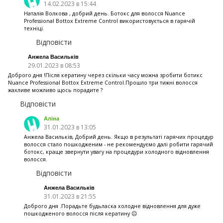
14.02.2023 в 15:44
Наталія Волкова , добрий день. Ботокс для волосся Nuance
Professional Bottox Extreme Control використовується в гарячій
техніці.
Відповісти
Анжела Васильків
29.01.2023 в 08:53
Доброго дня !Після кератину через скільки часу можна зробити ботикс
Nuance Professional Bottox Extreme Control.Прошло три тижні волосся
жахливе можливо щось порадите ?
Відповісти
Аліна
31.01.2023 в 13:05
Анжела Васильків, Добрий день. Якщо в результаті гарячих процедур
волосся стало пошкодженим - не рекомендуємо далі робити гарячий
ботокс, краще звернути увагу на процедури холодного відновлення
волосся.
Відповісти
Анжела Васильків
31.01.2023 в 21:55
Доброго дня .Порадьте будьласка холодне відновлення для дуже
пошкодженого волосся після кератину ☹️