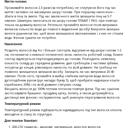
Миття голови:
Промивайте волосся 2-3 рази (за потребою), не сплутуючи його під час
миття і активно не масажуємо шкіру голови. При першому нанесенні –
збити в піну та змити. Під час заключного миття залишити піну на 5-7
хвилин. Шампунь наноситься на шкіру голови ТІЛЬКИ 1 РАЗ, при повторі
тільки на довжину волосся. Ретельно промийте волосся після витримки
великою кількістю води до повного видалення засобу! Вилучити залишки
вологи рушником так, щоб вони залишалися зволоженими і з них не стікала
вода. Феном сушити не потрібно.
Нанесення:
Розділіть волосся від 4-х і більше секторів, відсупаючи від шкіри голови 1-2
см, починаючи з нижньої потиличної зони, нанесіть робочий склад. Кожен
сектор відтягується перпендикулярно до голови. Розподіліть невелику
кількість складу до середини довжини, далі гребінцем з частими зубами,
зчісуючи до кінців, рівномірно нанесіть по всій довжині. На гребінці не
повинно залишатися залишків засобу. Залишіть на час витримки 20-40
хвилин. Після чого, промийте в мийці слабким напором води волосся
дугоподібним рухом (рух нагадує букву S), щоб прибрати надлишки кошти
(приблизно 20%) і по всій довжині стягуємо склад.
Висушіть волосся до 100% теплим потоком повітря фена. Під час сушіння
застосовувати брашинг, продувну щітку, лопату, а також дотримуйтесь
дистанції між феном і інструментом, щоб уникнути перегрівання волосся.
Температурний режим:
Температурний режим підбирається індивідуально під тип волосся клієнта,
виходячи зі стану та структури.
Для техніки Standart:
200-210 градусів – здорове, натуральне, жорстке волосся;