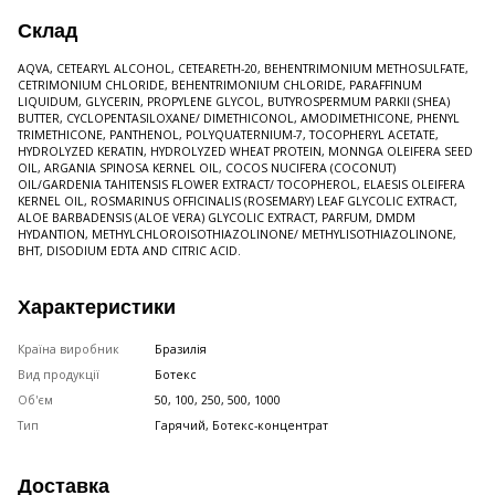
Склад
AQVA, CETEARYL ALCOHOL, CETEARETH-20, BEHENTRIMONIUM METHOSULFATE,
CETRIMONIUM CHLORIDE, BEHENTRIMONIUM CHLORIDE, PARAFFINUM
LIQUIDUM, GLYCERIN, PROPYLENE GLYCOL, BUTYROSPERMUM PARKII (SHEA)
BUTTER, CYCLOPENTASILOXANE/ DIMETHICONOL, AMODIMETHICONE, PHENYL
TRIMETHICONE, PANTHENOL, POLYQUATERNIUM-7, TOCOPHERYL ACETATE,
HYDROLYZED KERATIN, HYDROLYZED WHEAT PROTEIN, MONNGA OLEIFERA SEED
OIL, ARGANIA SPINOSA KERNEL OIL, COCOS NUCIFERA (COCONUT)
OIL/GARDENIA TAHITENSIS FLOWER EXTRACT/ TOCOPHEROL, ELAESIS OLEIFERA
KERNEL OIL, ROSMARINUS OFFICINALIS (ROSEMARY) LEAF GLYCOLIC EXTRACT,
ALOE BARBADENSIS (ALOE VERA) GLYCOLIC EXTRACT, PARFUM, DMDM
HYDANTION, METHYLCHLOROISOTHIAZOLINONE/ METHYLISOTHIAZOLINONE,
BHT, DISODIUM EDTA AND CITRIC ACID.
Характеристики
Країна виробник
Бразилія
Вид продукції
Ботекс
Об'єм
50, 100, 250, 500, 1000
Тип
Гарячий, Ботекс-концентрат
Доставка