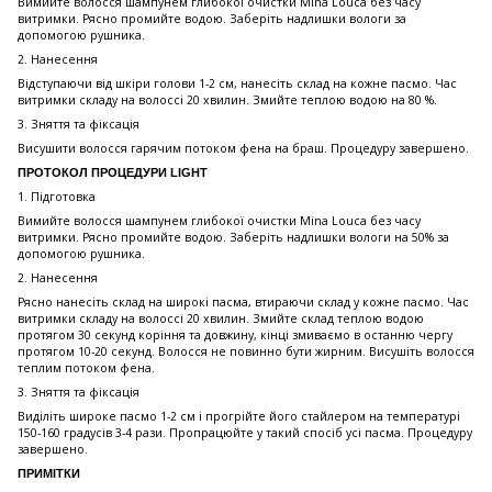
Вимийте волосся шампунем глибокої очистки Mina Louca без часу
витримки. Рясно промийте водою. Заберіть надлишки вологи за
допомогою рушника.
2. Нанесення
Відступаючи від шкіри голови 1-2 см, нанесіть склад на кожне пасмо. Час
витримки складу на волоссі 20 хвилин. Змийте теплою водою на 80 %.
3. Зняття та фіксація
Висушити волосся гарячим потоком фена на браш. Процедуру завершено.
ПРОТОКОЛ ПРОЦЕДУРИ LIGHT
1. Підготовка
Вимийте волосся шампунем глибокої очистки Mina Louca без часу
витримки. Рясно промийте водою. Заберіть надлишки вологи на 50% за
допомогою рушника.
2. Нанесення
Рясно нанесіть склад на широкі пасма, втираючи склад у кожне пасмо. Час
витримки складу на волоссі 20 хвилин. Змийте склад теплою водою
протягом 30 секунд коріння та довжину, кінці змиваємо в останню чергу
протягом 10-20 секунд. Волосся не повинно бути жирним. Висушіть волосся
теплим потоком фена.
3. Зняття та фіксація
Виділіть широке пасмо 1-2 см і прогрійте його стайлером на температурі
150-160 градусів 3-4 рази. Пропрацюйте у такий спосіб усі пасма. Процедуру
завершено.
ПРИМІТКИ