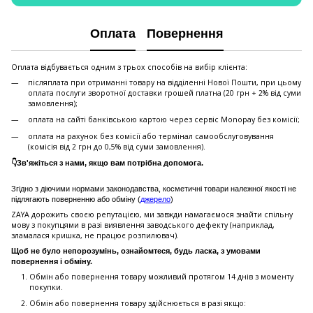
Оплата
Повернення
Оплата відбувається одним з трьох способів на вибір клієнта:
післяплата при отриманні товару на відділенні Нової Пошти, при цьому
оплата послуги зворотної доставки грошей платна (20 грн + 2% від суми
замовлення);
оплата на сайті банківською картою через сервіс Monopay без комісії;
оплата на рахунок без комісії або термінал самообслуговування
(комісія від 2 грн до 0,5% від суми замовлення).
👇Зв'яжіться з нами, якщо вам потрібна допомога.
Згідно з діючими нормами законодавства, косметичні товари належної якості не
підлягають поверненню або обміну (
джерело
)
ZAYA дорожить своєю репутацією, ми завжди намагаємося знайти спільну
мову з покупцями в разі виявлення заводського дефекту (наприклад,
зламалася кришка, не працює розпилювач).
Щоб не було непорозумінь, ознайомтеся, будь ласка, з умовами
повернення і обміну.
Обмін або повернення товару можливий протягом 14 днів з моменту
покупки.
Обмiн або повернення товару здійснюється в разі якщо: