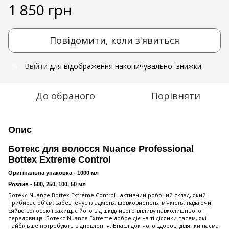
1 850 грн
Повідомити, коли з'явиться
Ввійти
для відображення накопичувальної знижки
%
До обраного
Порівняти
Опис
Ботекс для волосся Nuance Professional
Bottex Extreme Control
Оригінальна упаковка - 1000 мл
Розлив - 500, 250, 100, 50 мл
Ботекс Nuance Bottex Extreme Control - активний робочий склад, який
прибирає об’єм, забезпечує гладкість, шовковистість, м’якість, надаючи
сяйво волоссю і захищає його від шкідливого впливу навколишнього
середовища. Ботекс Nuance Extreme добре діє на ті ділянки пасем, які
найбільше потребують відновлення. Внаслідок чого здорові ділянки пасма