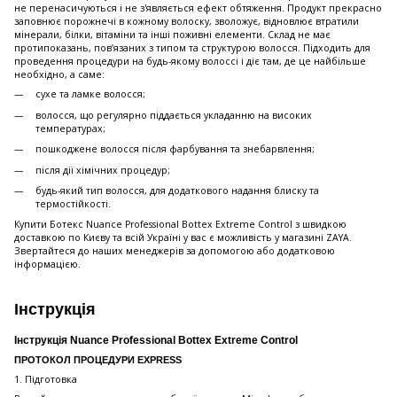
не перенасичуються і не з'являється ефект обтяження. Продукт прекрасно
заповнює порожнечі в кожному волоску, зволожує, відновлює втратили
мінерали, білки, вітаміни та інші поживні елементи. Склад не має
протипоказань, пов’язаних з типом та структурою волосся. Підходить для
проведення процедури на будь-якому волоссі і діє там, де це найбільше
необхідно, а саме:
сухе та ламке волосся;
волосся, що регулярно піддається укладанню на високих
температурах;
пошкоджене волосся після фарбування та знебарвлення;
після дії хімічних процедур;
будь-який тип волосся, для додаткового надання блиску та
термостійкості.
Купити Ботекс Nuance Professional Bottex Extreme Control з швидкою
доставкою по Києву та всій Україні у вас є можливість у магазині ZAYA.
Звертайтеся до наших менеджерів за допомогою або додатковою
інформацією.
Інструкція
Інструкція Nuance Professional Bottex Extreme Control
ПРОТОКОЛ ПРОЦЕДУРИ EXPRESS
1. Підготовка