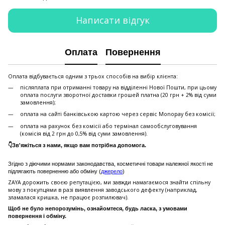
Написати відгук
Оплата
Повернення
Оплата відбувається одним з трьох способів на вибір клієнта:
післяплата при отриманні товару на відділенні Нової Пошти, при цьому
оплата послуги зворотної доставки грошей платна (20 грн + 2% від суми
замовлення);
оплата на сайті банківською картою через сервіс Monopay без комісії;
оплата на рахунок без комісії або термінал самообслуговування
(комісія від 2 грн до 0,5% від суми замовлення).
👇Зв'яжіться з нами, якщо вам потрібна допомога.
Згідно з діючими нормами законодавства, косметичні товари належної якості не
підлягають поверненню або обміну (
джерело
)
ZAYA дорожить своєю репутацією, ми завжди намагаємося знайти спільну
мову з покупцями в разі виявлення заводського дефекту (наприклад,
зламалася кришка, не працює розпилювач).
Щоб не було непорозумінь, ознайомтеся, будь ласка, з умовами
повернення і обміну.