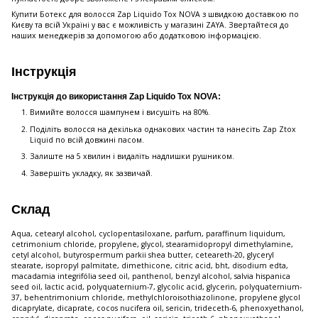
Купити Ботекс для волосся Zap Liquido Tox NOVA з швидкою доставкою по
Києву та всій Україні у вас є можливість у магазині ZAYA. Звертайтеся до
наших менеджерів за допомогою або додатковою інформацією.
Інструкція
Інструкція до використання Zap Liquido Tox NOVA:
Вимийте волосся шампунем і висушіть на 80%.
Поділіть волосся на декілька однакових частин та нанесіть Zap Ztox
Liquid по всій довжині пасом.
Залиште на 5 хвилин і видаліть надлишки рушником.
Завершіть укладку, як зазвичай.
Склад
Aqua, cetearyl alcohol, cyclopentasiloxane, parfum, paraffinum liquidum,
cetrimonium chloride, propylene, glycol, stearamidopropyl dimethylamine,
cetyl alcohol, butyrospermum parkii shea butter, ceteareth-20, glyceryl
stearate, isopropyl palmitate, dimethicone, citric acid, bht, disodium edta,
macadamia integrifólia seed oil, panthenol, benzyl alcohol, salvia hispanica
seed oil, lactic acid, polyquaternium-7, glycolic acid, glycerin, polyquaternium-
37, behentrimonium chloride, methylchloroisothiazolinone, propylene glycol
dicaprylate, dicaprate, cocos nucifera oil, sericin, trideceth-6, phenoxyethanol,