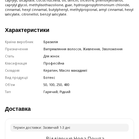
caprylyl, dicaprate, cocos nucifera, oil, sericin, triceth-6, phenoxyethanol,
caprylyl glycol, methylisothiazolione, guar, hydroxypropyltrimonium chloride,
cinnamal, hexyl cinnamal, butylphenyl, methylpropional, amyl cinnamal, hexyl
salicylate, citronellol, benzyl salicylate.
Характеристики
Країна виробник
Бразилія
Призначення
Випрямляння волосся, Живлення, Зволоження
Стать
Для жінок
Класифікація
Професійна
Складові
Кератин, Масло макадамії
Вид продукції
Ботекс
Об'єм
50, 100, 250, 480
Тип
Гарячий, Рідкий
Доставка
Термiн доставки: Зазвичай 1-3 днi
Відділення Нова Пошта