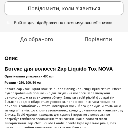
Повідомити, коли з'явиться
Ввійти
для відображення накопичувальної знижки
%
До обраного
Порівняти
Опис
Ботекс для волосся Zap Liquido Tox NOVA
Оригінальна упаковка - 480 мл
Розлив - 250, 100, 50 мл
Ботокс Zap Ztox Liquid Btox Hair Conditioning Reducing Liquid Natural Effect
був розроблений спеціально для лікування волосся, забезпечуючи
реконструкцію та зменшення об'єму. Завдяки своїй рідкій формулі він
більш природно вбирається у волосся, поповнюючи запаси поживних
речовин і запобігаючи втраті капілярної маси. Його формула містить олію
макадамії та чіа, що сприяє зволоженню, кондиціонуванню та інтенсивному
блиску. Засіб чудово підходить для сухого і пористого волосся, яке
потребує глибшого зволоження та живлення. Ваше волосся після
використання Zap Ztox Liquido Condicionante буде ідеально рівне, без
пухнастості, добре зволожене і з яскравим блиском.