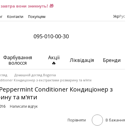
завтра вони зникнуть! 🎁
Укр
Рус
ог
Контакти
Покупцям
095-010-00-30
Фарбування
Акції
Ліквідація
Бренди
волосся
🔥
гляд
Домашній догляд Bogenia
itioner Кондиціонер з екстрактами розмарину та м'яти
Peppermint Conditioner Кондиціонер з
ину та м'яти
016
Написати відгук
Порівняти
В бажання