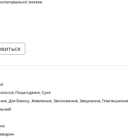
акопичувальної знижки
явиться
на
волосся
,
Пошкоджені
,
Сухе
ння
,
Для блиску
,
Живлення
,
Зволоження
,
Зміцнення
,
Пом'якшення
льний
к
на
змарин