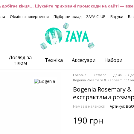
 добігає кінця… Шукайте приховані промокоди на сайті — вже 
ата
Обмін та повернення
Підібрати склад
ZAYA CLUB
Відгуки
Бл
Догляд за
Техніка
Аксесуари
Набори
тілом
Головна
Каталог
Домашній до
Bogenia Rosemary & Peppermint Cond
Bogenia Rosemary & 
екстрактами розмар
Немає в наявності
Артикул: BG0
190 грн