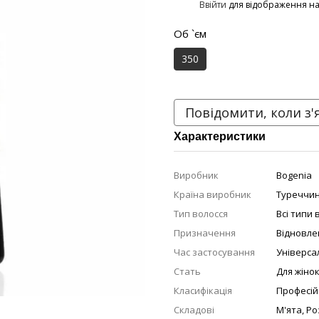
%
Ввійти
для відображення н
Об `єм
350
Повідомити, коли з'
Характеристики
Виробник
Bogenia
Країна виробник
Туреччи
Тип волосся
Всі типи 
Призначення
Відновле
Час застосування
Універса
Стать
Для жіно
Класифікація
Професій
Складові
М'ята
,
Ро