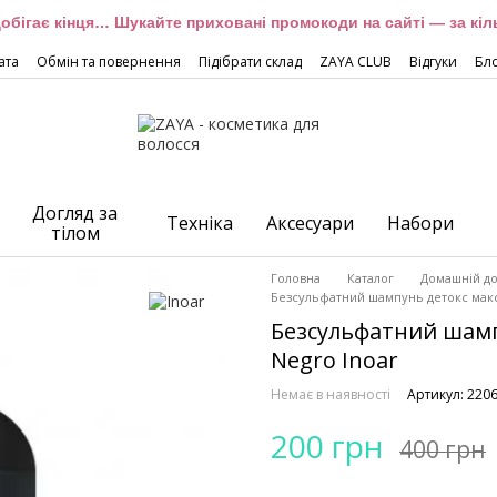
обігає кінця… Шукайте приховані промокоди на сайті — за кіль
ата
Обмін та повернення
Підібрати склад
ZAYA CLUB
Відгуки
Бл
Догляд за
Техніка
Аксесуари
Набори
тілом
Головна
Каталог
Домашній до
Безсульфатний шампунь детокс макс
Безсульфатний шам
Negro Inoar
Немає в наявності
Артикул: 220
200 грн
400 грн