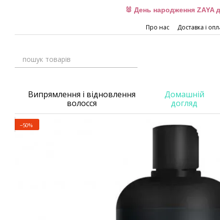
Перейти до основного контенту
🐰 День народження ZAYA д
Про нас
Доставка і опл
Випрямлення і відновлення
Домашній
волосся
догляд
−50%