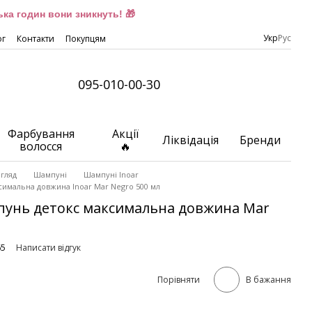
ка годин вони зникнуть! 🎁
Укр
Рус
ог
Контакти
Покупцям
095-010-00-30
Фарбування
Акції
Ліквідація
Бренди
волосся
🔥
гляд
Шампуні
Шампуні Inoar
имальна довжина Inoar Mar Negro 500 мл
пунь детокс максимальна довжина Mar
65
Написати відгук
Порівняти
В бажання