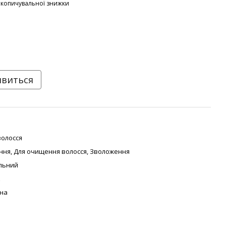
акопичувальної знижки
явиться
волосся
ння
,
Для очищення волосся
,
Зволоження
льний
к
на
ь