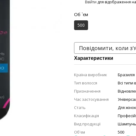
%
Ввійти
для відображення н
Об `єм
500
Повідомити, коли з'
Характеристики
Країна виробник
Бразилія
Тип волосся
Всі типи 
Призначення
Відновле
Час застосування
Універса
Стать
Для жіно
Класифікація
Професій
Вид продукції
Шампун
Об'єм
500