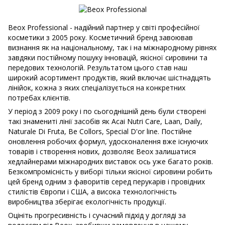
Beox Professional - надійний партнер у світі професійної
косметики з 2005 року. Косметичний бренд завоював
визнання як на національному, так і на міжнародному рівнях
завдяки постійному пошуку інновацій, якісної сировини та
передових технологій. Результатом цього став наш
широкий асортимент продуктів, який включає шістнадцять
лінійок, кожна з яких спеціалізується на конкретних
потребах клієнтів.
У період з 2009 року і по сьогоднішній день були створені
такі знамениті лінії засобів як Acai Nutri Care, Laan, Daily,
Naturale Di Fruta, Be Collors, Special D'or line. Постійне
оновлення робочих формул, удосконалення вже існуючих
товарів і створення нових, дозволяє Beox залишатися
хедлайнерами міжнародних виставок ось уже багато років.
Безкомпромісність у виборі тільки якісної сировини робить
цей бренд одним з фаворитів серед перукарів і провідних
стилістів Європи і США, а висока технологічність
виробництва зберігає екологічність продукції.
Оцініть прогресивність і сучасний підхід у догляді за