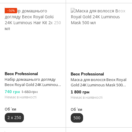
−56%
Beox Professional
Beox Professional
Набір домашнього догляду
Маска для волосся Beox Royal
Beox Royal Gold 24K Luminous
Gold 24K Luminous Mask 500
Hair Kit 2х 250 мл
мл
740 грн
1 680 грн
1 800 грн
Немає в наявності
Немає в наявності
Об `єм
Об `єм
2 x 250
500