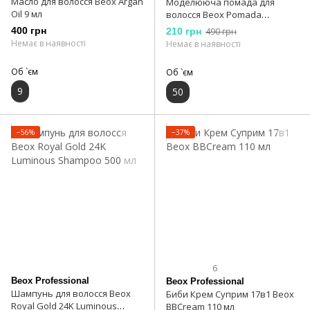
Масло для волосся Beox Argan
Моделююча помада для
Oil 9 мл
волосся Beox Pomada
Modeladora 50 мл
400 грн
210 грн
490 грн
Немає в наявності
Немає в наявності
Об `єм
Об `єм
9
50
−56%
−37%
6
Beox Professional
Beox Professional
Шампунь для волосся Beox
Биби Крем Суприм 17в1 Beox
Royal Gold 24K Luminous
BBCream 110 мл