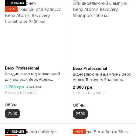
ЛІКВІДАЦІЯ
−51%
Beox Professional
Beox Professional
Кондиціонер відновлюючий
Відновлюючий шампунь Beox
для волосся Beox Atomic
Atomic Recovery Shampoo
Recovery Conditioner 2500 мл
2500 мл
1 700 грн
3 500 грн
2 800 грн
Немає в наявності
Немає в наявності
Об `єм
Об `єм
2500
2500
ЛІКВІДАЦІЯ
−63%