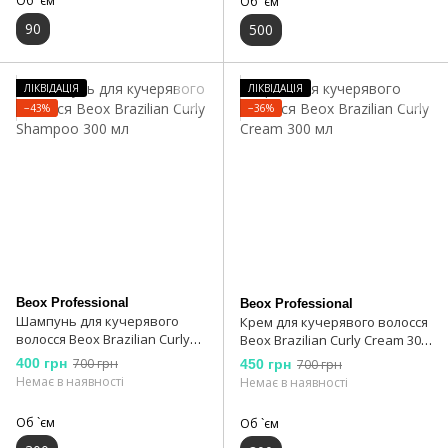
Об `єм
Об `єм
90
500
ЛІКВІДАЦІЯ
ЛІКВІДАЦІЯ
−43%
−36%
Beox Professional
Beox Professional
Шампунь для кучерявого
Крем для кучерявого волосся
волосся Beox Brazilian Curly
Beox Brazilian Curly Cream 300
Shampoo 300 мл
мл
400 грн
700 грн
450 грн
700 грн
Немає в наявності
Немає в наявності
Об `єм
Об `єм