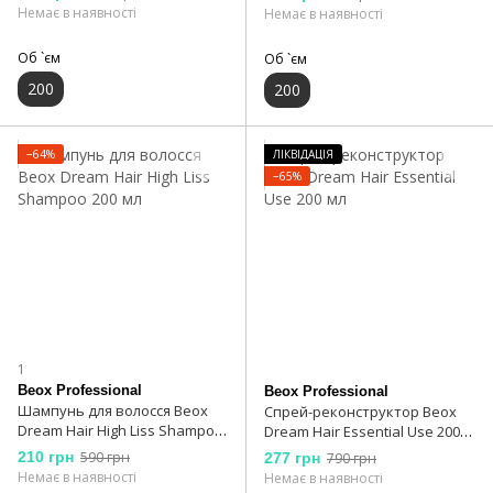
Немає в наявності
Немає в наявності
Об `єм
Об `єм
200
200
−64%
ЛІКВІДАЦІЯ
−65%
1
Beox Professional
Beox Professional
Шампунь для волосся Beox
Спрей-реконструктор Beox
Dream Hair High Liss Shampoo
Dream Hair Essential Use 200
200 мл
мл
210 грн
590 грн
277 грн
790 грн
Немає в наявності
Немає в наявності