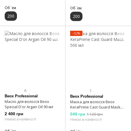
Об `єм
Об `єм
200
200
−52%
6
1
Beox Professional
Beox Professional
Масло для волосся Beox
Маска для волосся Beox
Special D'or Argan Oil 90 мл
KeraPrime Cast Guard Mask
500 мл
2 400 грн
540 грн
1 120 грн
Немає в наявності
Немає в наявності