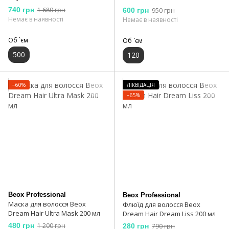
Shampoo 500 мл
740 грн
1 680 грн
600 грн
950 грн
Немає в наявності
Немає в наявності
Об `єм
Об `єм
500
120
−60%
ЛІКВІДАЦІЯ
−65%
Beox Professional
Beox Professional
Маска для волосся Beox
Флюїд для волосся Beox
Dream Hair Ultra Mask 200 мл
Dream Hair Dream Liss 200 мл
480 грн
1 200 грн
280 грн
790 грн