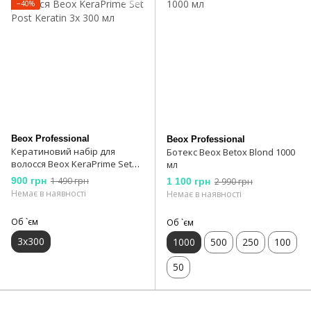
−40%
Beox Professional
Beox Professional
Кератиновий набір для
Ботекс Beox Betox Blond 1000
волосся Beox KeraPrime Set
мл
Post Keratin 3x 300 мл
900 грн
1 490 грн
1 100 грн
2 990 грн
Немає в наявності
Немає в наявності
Об `єм
Об `єм
3x300
1000
500
250
100
50