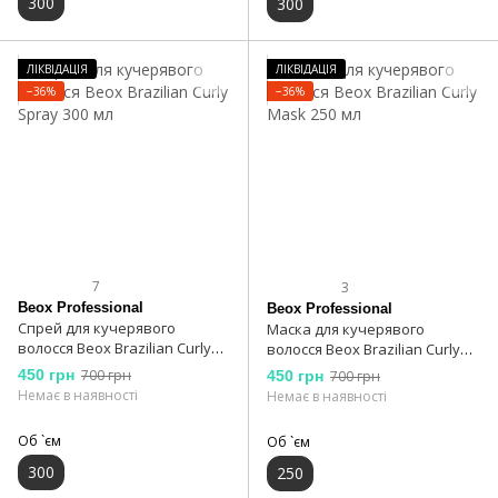
300
300
ЛІКВІДАЦІЯ
ЛІКВІДАЦІЯ
−36%
−36%
7
3
Beox Professional
Beox Professional
Спрей для кучерявого
Маска для кучерявого
волосся Beox Brazilian Curly
волосся Beox Brazilian Curly
Spray 300 мл
Mask 250 мл
450 грн
700 грн
450 грн
700 грн
Немає в наявності
Немає в наявності
Об `єм
Об `єм
300
250